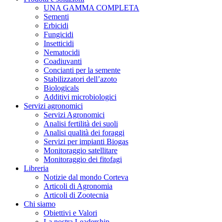
UNA GAMMA COMPLETA
Sementi
Erbicidi
Fungicidi
Insetticidi
Nematocidi
Coadiuvanti
Concianti per la semente
Stabilizzatori dell’azoto
Biologicals
Additivi microbiologici
Servizi agronomici
Servizi Agronomici
Analisi fertilità dei suoli
Analisi qualità dei foraggi
Servizi per impianti Biogas
Monitoraggio satellitare
Monitoraggio dei fitofagi
Libreria
Notizie dal mondo Corteva
Articoli di Agronomia
Articoli di Zootecnia
Chi siamo
Obiettivi e Valori
La nostra Leadership