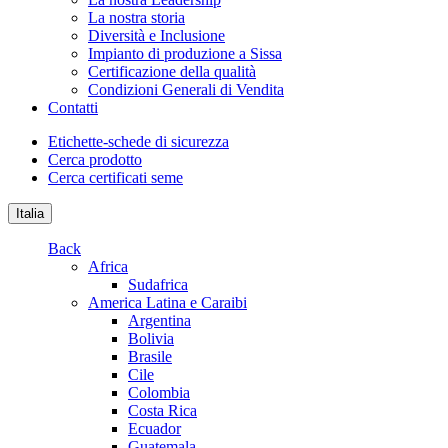
La nostra storia
Diversità e Inclusione
Impianto di produzione a Sissa
Certificazione della qualità
Condizioni Generali di Vendita
Contatti
Etichette-schede di sicurezza
Cerca prodotto
Cerca certificati seme
Italia
Back
Africa
Sudafrica
America Latina e Caraibi
Argentina
Bolivia
Brasile
Cile
Colombia
Costa Rica
Ecuador
Guatemala