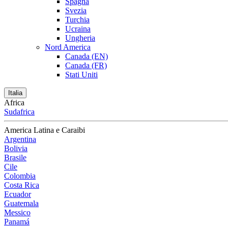
Spagna
Svezia
Turchia
Ucraina
Ungheria
Nord America
Canada (EN)
Canada (FR)
Stati Uniti
Italia
Africa
Sudafrica
America Latina e Caraibi
Argentina
Bolivia
Brasile
Cile
Colombia
Costa Rica
Ecuador
Guatemala
Messico
Panamá