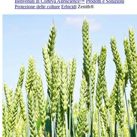
Benvenuti in Corteva Agriscience™
Prodotti e Soluzioni
Protezione delle colture
Erbicidi
Zenith®