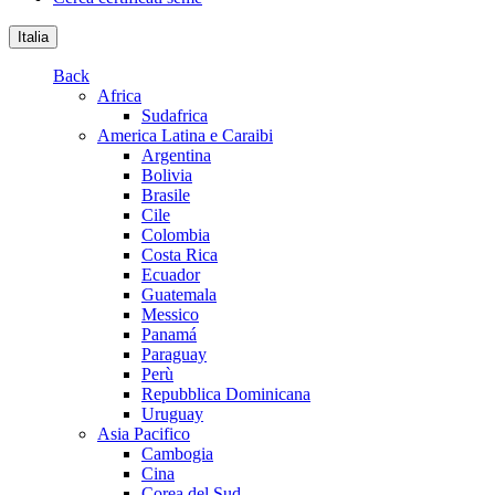
Italia
Back
Africa
Sudafrica
America Latina e Caraibi
Argentina
Bolivia
Brasile
Cile
Colombia
Costa Rica
Ecuador
Guatemala
Messico
Panamá
Paraguay
Perù
Repubblica Dominicana
Uruguay
Asia Pacifico
Cambogia
Cina
Corea del Sud