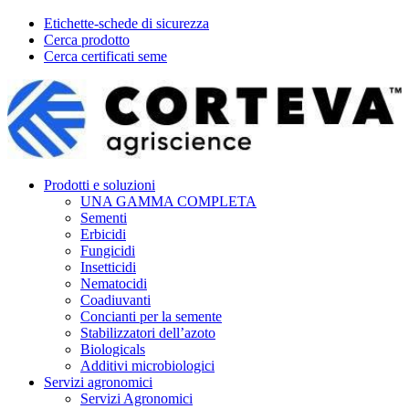
Etichette-schede di sicurezza
Cerca prodotto
Cerca certificati seme
Prodotti e soluzioni
UNA GAMMA COMPLETA
Sementi
Erbicidi
Fungicidi
Insetticidi
Nematocidi
Coadiuvanti
Concianti per la semente
Stabilizzatori dell’azoto
Biologicals
Additivi microbiologici
Servizi agronomici
Servizi Agronomici