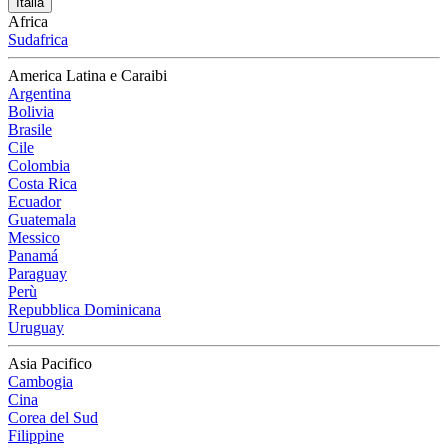
Italia
Africa
Sudafrica
America Latina e Caraibi
Argentina
Bolivia
Brasile
Cile
Colombia
Costa Rica
Ecuador
Guatemala
Messico
Panamá
Paraguay
Perù
Repubblica Dominicana
Uruguay
Asia Pacifico
Cambogia
Cina
Corea del Sud
Filippine