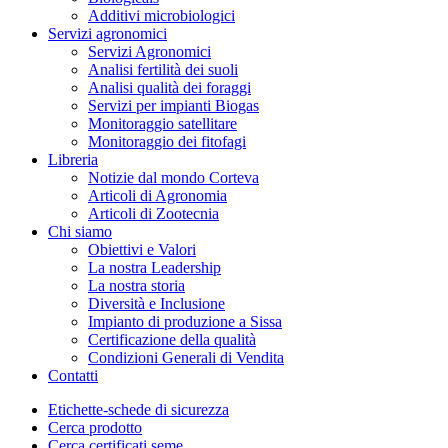
Additivi microbiologici
Servizi agronomici
Servizi Agronomici
Analisi fertilità dei suoli
Analisi qualità dei foraggi
Servizi per impianti Biogas
Monitoraggio satellitare
Monitoraggio dei fitofagi
Libreria
Notizie dal mondo Corteva
Articoli di Agronomia
Articoli di Zootecnia
Chi siamo
Obiettivi e Valori
La nostra Leadership
La nostra storia
Diversità e Inclusione
Impianto di produzione a Sissa
Certificazione della qualità
Condizioni Generali di Vendita
Contatti
Etichette-schede di sicurezza
Cerca prodotto
Cerca certificati seme