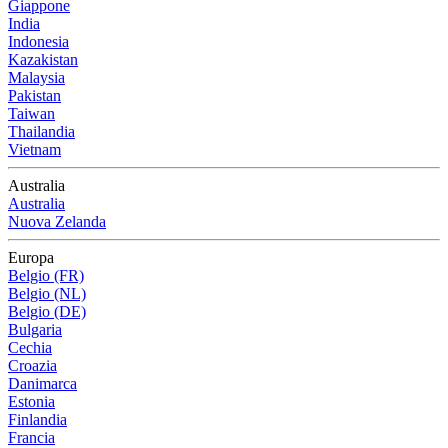
Giappone
India
Indonesia
Kazakistan
Malaysia
Pakistan
Taiwan
Thailandia
Vietnam
Australia
Australia
Nuova Zelanda
Europa
Belgio (FR)
Belgio (NL)
Belgio (DE)
Bulgaria
Cechia
Croazia
Danimarca
Estonia
Finlandia
Francia