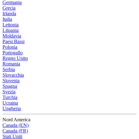
Germania
Grecia
Irlanda
Italia
Lettonia
Lituania
Moldavia
Paesi Bassi
Polonia
Portogallo
Regno Unito
Romania
Serbia
Slovacchia
Slovenia
Spagna
Svezia
Turchia
Ucraina
Ungheria
Nord America
Canada (EN)
Canada (FR)
Stati Uniti