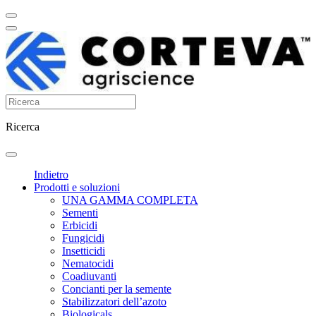
Ricerca
Indietro
Prodotti e soluzioni
UNA GAMMA COMPLETA
Sementi
Erbicidi
Fungicidi
Insetticidi
Nematocidi
Coadiuvanti
Concianti per la semente
Stabilizzatori dell’azoto
Biologicals