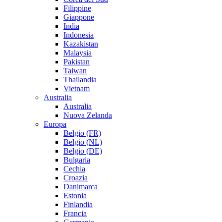
Filippine
Giappone
India
Indonesia
Kazakistan
Malaysia
Pakistan
Taiwan
Thailandia
Vietnam
Australia
Australia
Nuova Zelanda
Europa
Belgio (FR)
Belgio (NL)
Belgio (DE)
Bulgaria
Cechia
Croazia
Danimarca
Estonia
Finlandia
Francia