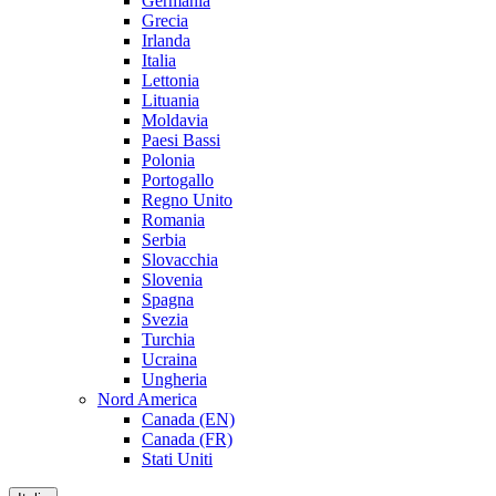
Germania
Grecia
Irlanda
Italia
Lettonia
Lituania
Moldavia
Paesi Bassi
Polonia
Portogallo
Regno Unito
Romania
Serbia
Slovacchia
Slovenia
Spagna
Svezia
Turchia
Ucraina
Ungheria
Nord America
Canada (EN)
Canada (FR)
Stati Uniti