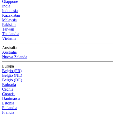
Giappone
India
Indonesia
Kazakistan
Malaysia
Pakistan
Taiwan
Thailandia
Vietnam
Australia
Australia
Nuova Zelanda
Europa
Belgio (FR)
Belgio (NL)
Belgio (DE)
Bulgaria
Cechia
Croazia
Danimarca
Estonia
Finlandia
Francia