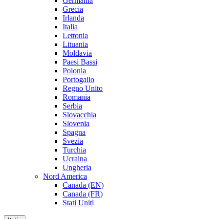
Germania
Grecia
Irlanda
Italia
Lettonia
Lituania
Moldavia
Paesi Bassi
Polonia
Portogallo
Regno Unito
Romania
Serbia
Slovacchia
Slovenia
Spagna
Svezia
Turchia
Ucraina
Ungheria
Nord America
Canada (EN)
Canada (FR)
Stati Uniti