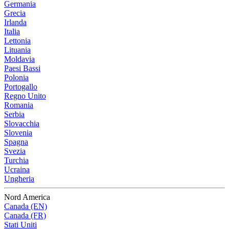
Germania
Grecia
Irlanda
Italia
Lettonia
Lituania
Moldavia
Paesi Bassi
Polonia
Portogallo
Regno Unito
Romania
Serbia
Slovacchia
Slovenia
Spagna
Svezia
Turchia
Ucraina
Ungheria
Nord America
Canada (EN)
Canada (FR)
Stati Uniti