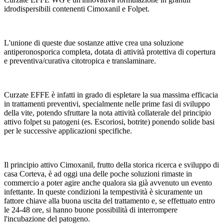
idrodispersibili contenenti Cimoxanil e Folpet.
L'unione di queste due sostanze attive crea una soluzione
antiperonosporica completa, dotata di attività protettiva di copertura
e preventiva/curativa citotropica e translaminare.
Curzate EFFE è infatti in grado di espletare la sua massima efficacia
in trattamenti preventivi, specialmente nelle prime fasi di sviluppo
della vite, potendo sfruttare la nota attività collaterale del principio
attivo folpet su patogeni (es. Escoriosi, botrite) ponendo solide basi
per le successive applicazioni specifiche.
Il principio attivo Cimoxanil, frutto della storica ricerca e sviluppo di
casa Corteva, è ad oggi una delle poche soluzioni rimaste in
commercio a poter agire anche qualora sia già avvenuto un evento
infettante. In queste condizioni la tempestività è sicuramente un
fattore chiave alla buona uscita del trattamento e, se effettuato entro
le 24-48 ore, si hanno buone possibilità di interrompere
l'incubazione del patogeno.