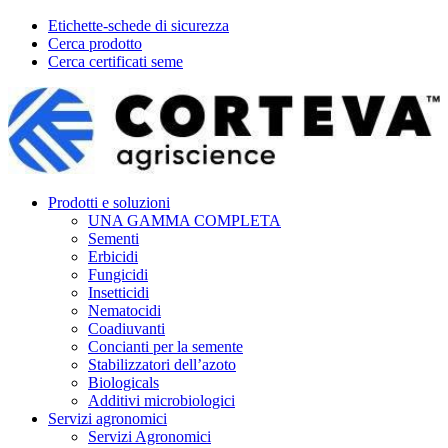
Etichette-schede di sicurezza
Cerca prodotto
Cerca certificati seme
Prodotti e soluzioni
UNA GAMMA COMPLETA
Sementi
Erbicidi
Fungicidi
Insetticidi
Nematocidi
Coadiuvanti
Concianti per la semente
Stabilizzatori dell’azoto
Biologicals
Additivi microbiologici
Servizi agronomici
Servizi Agronomici