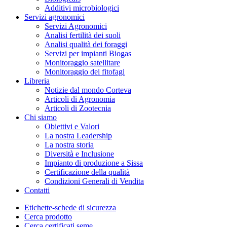
Additivi microbiologici
Servizi agronomici
Servizi Agronomici
Analisi fertilità dei suoli
Analisi qualità dei foraggi
Servizi per impianti Biogas
Monitoraggio satellitare
Monitoraggio dei fitofagi
Libreria
Notizie dal mondo Corteva
Articoli di Agronomia
Articoli di Zootecnia
Chi siamo
Obiettivi e Valori
La nostra Leadership
La nostra storia
Diversità e Inclusione
Impianto di produzione a Sissa
Certificazione della qualità
Condizioni Generali di Vendita
Contatti
Etichette-schede di sicurezza
Cerca prodotto
Cerca certificati seme