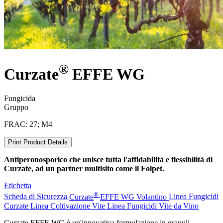
®
Curzate
EFFE WG
Fungicida
Gruppo
FRAC: 27; M4
Print Product Details
Antiperonosporico che unisce tutta l'affidabilità e flessibilità di
Curzate, ad un partner multisito come il Folpet.
Etichetta
®
Scheda di Sicurezza
Curzate
EFFE WG Volantino
Linea Fungicidi
Curzate
Linea Coltivazione Vite
Linea Fungicidi Vite da Vino
Curzate EFFE WG è un'innovativa formulazione in granuli