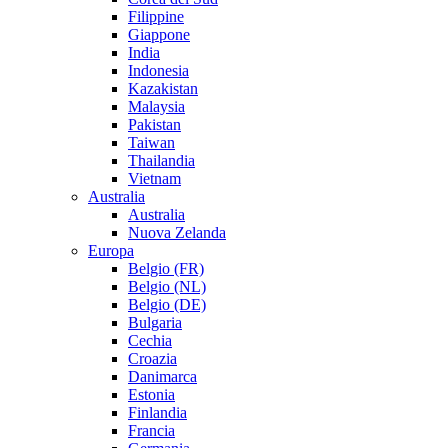
Filippine
Giappone
India
Indonesia
Kazakistan
Malaysia
Pakistan
Taiwan
Thailandia
Vietnam
Australia
Australia
Nuova Zelanda
Europa
Belgio (FR)
Belgio (NL)
Belgio (DE)
Bulgaria
Cechia
Croazia
Danimarca
Estonia
Finlandia
Francia