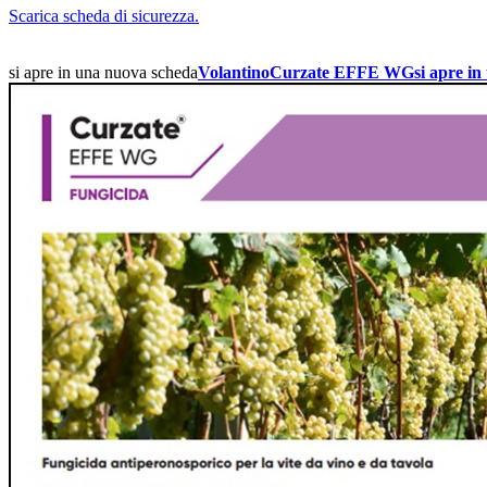
Scarica scheda di sicurezza.
si apre in una nuova scheda
VolantinoCurzate EFFE WG
si apre i