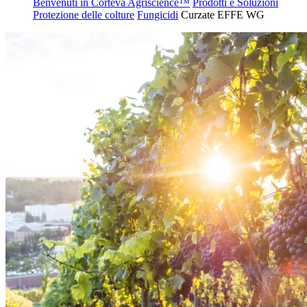
Benvenuti in Corteva Agriscience™
Prodotti e Soluzioni
Protezione delle colture
Fungicidi
Curzate EFFE WG