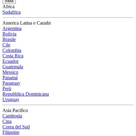
Italia
Africa
Sudafrica
America Latina e Caraibi
Argentina
Bolivia
Brasile
Cile
Colombia
Costa Rica
Ecuador
Guatemala
Messico
Panamá
Paraguay
Perù
Repubblica Dominicana
Uruguay
Asia Pacifico
Cambogia
Cina
Corea del Sud
Filippine