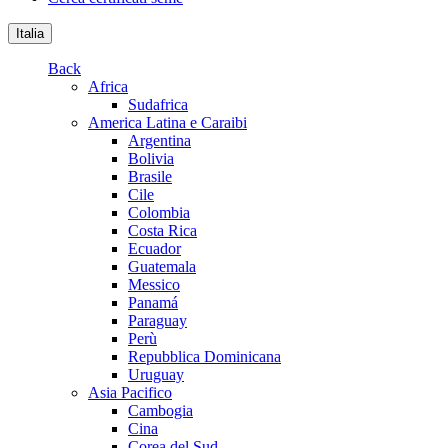
Italia
Back
Africa
Sudafrica
America Latina e Caraibi
Argentina
Bolivia
Brasile
Cile
Colombia
Costa Rica
Ecuador
Guatemala
Messico
Panamá
Paraguay
Perù
Repubblica Dominicana
Uruguay
Asia Pacifico
Cambogia
Cina
Corea del Sud