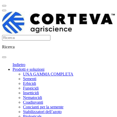
Ricerca
Indietro
Prodotti e soluzioni
UNA GAMMA COMPLETA
Sementi
Erbicidi
Fungicidi
Insetticidi
Nematocidi
Coadiuvanti
Concianti per la semente
Stabilizzatori dell’azoto
Biologicals