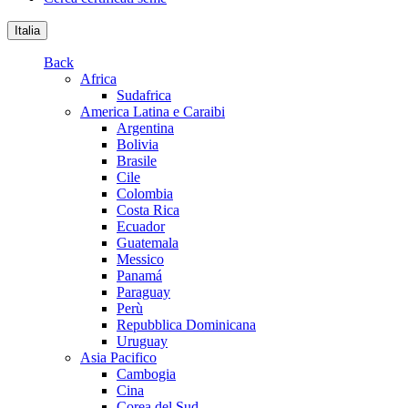
Italia
Back
Africa
Sudafrica
America Latina e Caraibi
Argentina
Bolivia
Brasile
Cile
Colombia
Costa Rica
Ecuador
Guatemala
Messico
Panamá
Paraguay
Perù
Repubblica Dominicana
Uruguay
Asia Pacifico
Cambogia
Cina
Corea del Sud