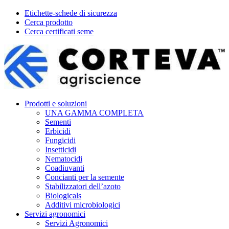
Etichette-schede di sicurezza
Cerca prodotto
Cerca certificati seme
Prodotti e soluzioni
UNA GAMMA COMPLETA
Sementi
Erbicidi
Fungicidi
Insetticidi
Nematocidi
Coadiuvanti
Concianti per la semente
Stabilizzatori dell’azoto
Biologicals
Additivi microbiologici
Servizi agronomici
Servizi Agronomici