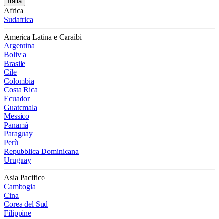
Italia
Africa
Sudafrica
America Latina e Caraibi
Argentina
Bolivia
Brasile
Cile
Colombia
Costa Rica
Ecuador
Guatemala
Messico
Panamá
Paraguay
Perù
Repubblica Dominicana
Uruguay
Asia Pacifico
Cambogia
Cina
Corea del Sud
Filippine