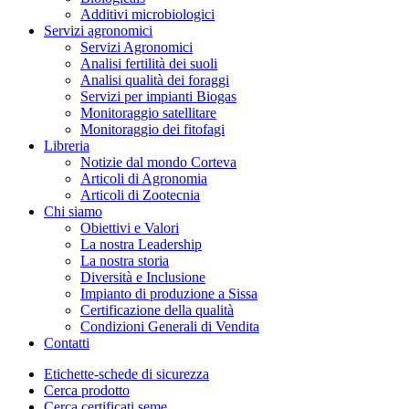
Additivi microbiologici
Servizi agronomici
Servizi Agronomici
Analisi fertilità dei suoli
Analisi qualità dei foraggi
Servizi per impianti Biogas
Monitoraggio satellitare
Monitoraggio dei fitofagi
Libreria
Notizie dal mondo Corteva
Articoli di Agronomia
Articoli di Zootecnia
Chi siamo
Obiettivi e Valori
La nostra Leadership
La nostra storia
Diversità e Inclusione
Impianto di produzione a Sissa
Certificazione della qualità
Condizioni Generali di Vendita
Contatti
Etichette-schede di sicurezza
Cerca prodotto
Cerca certificati seme