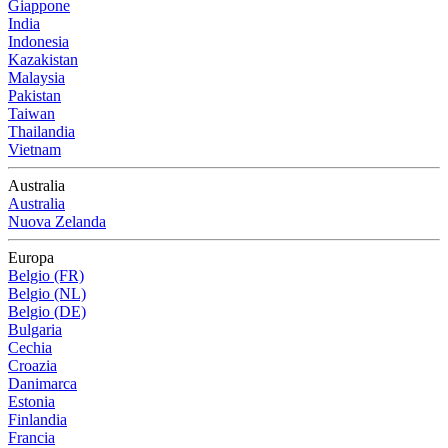
Giappone
India
Indonesia
Kazakistan
Malaysia
Pakistan
Taiwan
Thailandia
Vietnam
Australia
Australia
Nuova Zelanda
Europa
Belgio (FR)
Belgio (NL)
Belgio (DE)
Bulgaria
Cechia
Croazia
Danimarca
Estonia
Finlandia
Francia