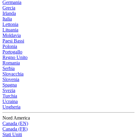
Germania
Grecia
Irlanda
Italia
Lettonia
Lituania
Moldavia
Paesi Bassi
Polonia
Portogallo
Regno Unito
Romania
Serbia
Slovacchia
Slovenia
Spagna
Svezia
Turchia
Ucraina
Ungheria
Nord America
Canada (EN)
Canada (FR)
Stati Uniti