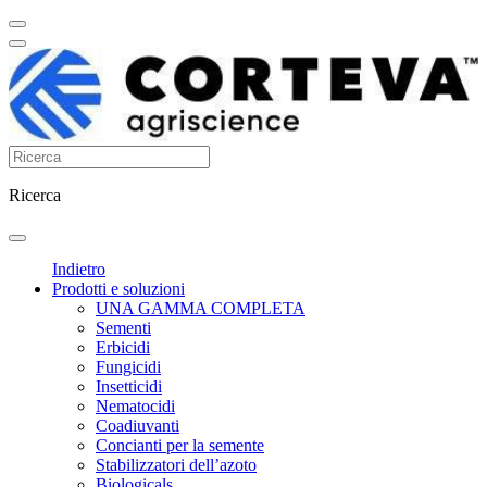
Ricerca
Indietro
Prodotti e soluzioni
UNA GAMMA COMPLETA
Sementi
Erbicidi
Fungicidi
Insetticidi
Nematocidi
Coadiuvanti
Concianti per la semente
Stabilizzatori dell’azoto
Biologicals