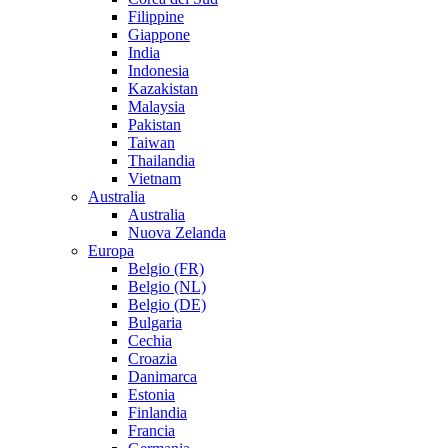
Filippine
Giappone
India
Indonesia
Kazakistan
Malaysia
Pakistan
Taiwan
Thailandia
Vietnam
Australia
Australia
Nuova Zelanda
Europa
Belgio (FR)
Belgio (NL)
Belgio (DE)
Bulgaria
Cechia
Croazia
Danimarca
Estonia
Finlandia
Francia