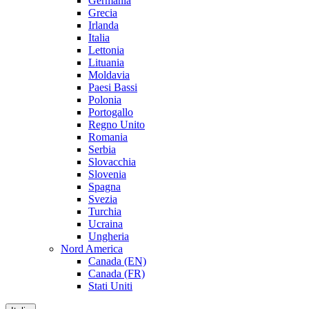
Germania
Grecia
Irlanda
Italia
Lettonia
Lituania
Moldavia
Paesi Bassi
Polonia
Portogallo
Regno Unito
Romania
Serbia
Slovacchia
Slovenia
Spagna
Svezia
Turchia
Ucraina
Ungheria
Nord America
Canada (EN)
Canada (FR)
Stati Uniti