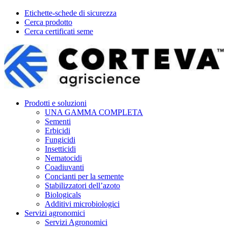
Etichette-schede di sicurezza
Cerca prodotto
Cerca certificati seme
Prodotti e soluzioni
UNA GAMMA COMPLETA
Sementi
Erbicidi
Fungicidi
Insetticidi
Nematocidi
Coadiuvanti
Concianti per la semente
Stabilizzatori dell’azoto
Biologicals
Additivi microbiologici
Servizi agronomici
Servizi Agronomici