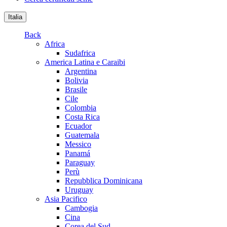
Italia
Back
Africa
Sudafrica
America Latina e Caraibi
Argentina
Bolivia
Brasile
Cile
Colombia
Costa Rica
Ecuador
Guatemala
Messico
Panamá
Paraguay
Perù
Repubblica Dominicana
Uruguay
Asia Pacifico
Cambogia
Cina
Corea del Sud