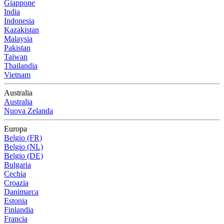
Giappone
India
Indonesia
Kazakistan
Malaysia
Pakistan
Taiwan
Thailandia
Vietnam
Australia
Australia
Nuova Zelanda
Europa
Belgio (FR)
Belgio (NL)
Belgio (DE)
Bulgaria
Cechia
Croazia
Danimarca
Estonia
Finlandia
Francia