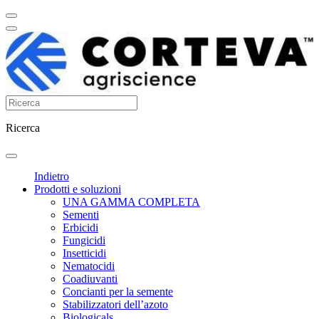
Ricerca
Indietro
Prodotti e soluzioni
UNA GAMMA COMPLETA
Sementi
Erbicidi
Fungicidi
Insetticidi
Nematocidi
Coadiuvanti
Concianti per la semente
Stabilizzatori dell’azoto
Biologicals