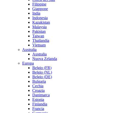
Filippine
Giappone
India
Indonesia
Kazakistan
Malaysia
Pakistan
Taiwan
Thailandia
Vietnam
Australia
Australia
Nuova Zelanda
Europa
Belgio (FR)
Belgio (NL)
Belgio (DE)
Bulgaria
Cechia
Croazia
Danimarca
Estonia
Finlandia
Francia