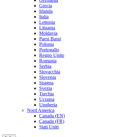
Germania
Grecia
Irlanda
Italia
Lettonia
Lituania
Moldavia
Paesi Bassi
Polonia
Portogallo
Regno Unito
Romania
Serbia
Slovacchia
Slovenia
Spagna
Svezia
Turchia
Ucraina
Ungheria
Nord America
Canada (EN)
Canada (FR)
Stati Uniti