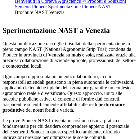
Benvenuti in Corteva Agriscience™
Prodotti e Soluzioni
Sementi Pioneer
Sperimentazione Pioneer NAST
Brochure NAST Venezia
Sperimentazione NAST a Venezia
Questa pubblicazione raccoglie i risultati della sperimentazione in
pieno campo NAST (National Agronomic Strip Trial) condotta da
Pioneer in provincia di
Venezia
su
mais e soia,
realizzata grazie alla
preziosa collaborazione di aziende agricole, professionisti del settore
e contoterzisti locali.
Ogni campo rappresenta un autentico laboratorio, in cui i
responsabili aziendali gestiscono in piena autonomia le coltivazioni,
applicando le tecniche tipiche della zona per garantire un contesto
agronomico reale e diversificato. Questo approccio, unito alle
raccolte pubbliche estive, ci consente di fornire dati concreti,
trasparenti e scientificamente affidabili sulle reali
performance
produttive
dei nostri ibridi e varietà.
Le prove Pioneer NAST diventano così una risorsa pratica e
fondamentale per chi desidera comprendere appieno il potenziale
delle sementi Pioneer in questo specifico ambiente, offrendo
indicazioni preziose per ottimizzare le scelte colturali.