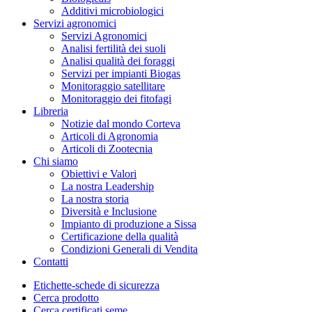
Additivi microbiologici
Servizi agronomici
Servizi Agronomici
Analisi fertilità dei suoli
Analisi qualità dei foraggi
Servizi per impianti Biogas
Monitoraggio satellitare
Monitoraggio dei fitofagi
Libreria
Notizie dal mondo Corteva
Articoli di Agronomia
Articoli di Zootecnia
Chi siamo
Obiettivi e Valori
La nostra Leadership
La nostra storia
Diversità e Inclusione
Impianto di produzione a Sissa
Certificazione della qualità
Condizioni Generali di Vendita
Contatti
Etichette-schede di sicurezza
Cerca prodotto
Cerca certificati seme