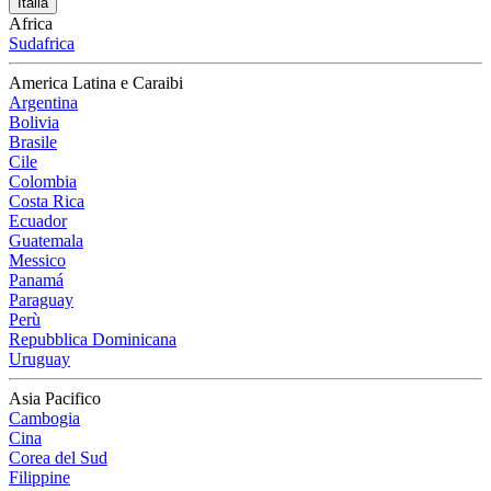
Italia
Africa
Sudafrica
America Latina e Caraibi
Argentina
Bolivia
Brasile
Cile
Colombia
Costa Rica
Ecuador
Guatemala
Messico
Panamá
Paraguay
Perù
Repubblica Dominicana
Uruguay
Asia Pacifico
Cambogia
Cina
Corea del Sud
Filippine