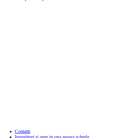
Contatti
Investitori
si apre in una nuova scheda