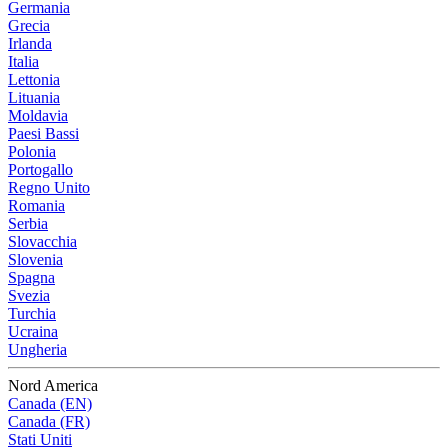
Germania
Grecia
Irlanda
Italia
Lettonia
Lituania
Moldavia
Paesi Bassi
Polonia
Portogallo
Regno Unito
Romania
Serbia
Slovacchia
Slovenia
Spagna
Svezia
Turchia
Ucraina
Ungheria
Nord America
Canada (EN)
Canada (FR)
Stati Uniti