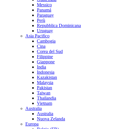
Messico
Panamá
Paraguay
Perù
Repubblica Dominicana
Uruguay
Asia Pacifico
Cambogia
Cina
Corea del Sud
Filippine
Giappone
India
Indonesia
Kazakistan
Malaysia
Pakistan
Taiwan
Thailandia
Vietnam
Australia
Australia
Nuova Zelanda
Europa