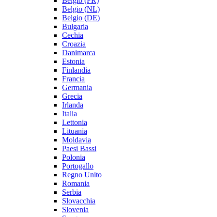
Belgio (FR)
Belgio (NL)
Belgio (DE)
Bulgaria
Cechia
Croazia
Danimarca
Estonia
Finlandia
Francia
Germania
Grecia
Irlanda
Italia
Lettonia
Lituania
Moldavia
Paesi Bassi
Polonia
Portogallo
Regno Unito
Romania
Serbia
Slovacchia
Slovenia