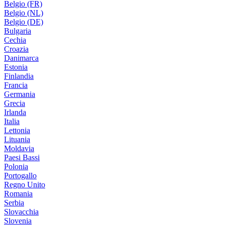
Belgio (FR)
Belgio (NL)
Belgio (DE)
Bulgaria
Cechia
Croazia
Danimarca
Estonia
Finlandia
Francia
Germania
Grecia
Irlanda
Italia
Lettonia
Lituania
Moldavia
Paesi Bassi
Polonia
Portogallo
Regno Unito
Romania
Serbia
Slovacchia
Slovenia