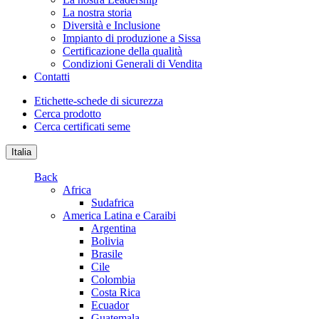
La nostra storia
Diversità e Inclusione
Impianto di produzione a Sissa
Certificazione della qualità
Condizioni Generali di Vendita
Contatti
Etichette-schede di sicurezza
Cerca prodotto
Cerca certificati seme
Italia
Back
Africa
Sudafrica
America Latina e Caraibi
Argentina
Bolivia
Brasile
Cile
Colombia
Costa Rica
Ecuador
Guatemala