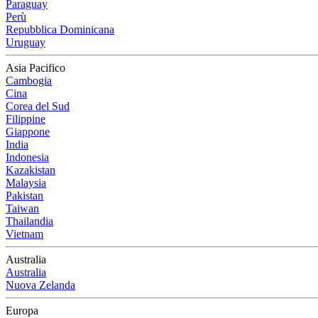
Paraguay
Perù
Repubblica Dominicana
Uruguay
Asia Pacifico
Cambogia
Cina
Corea del Sud
Filippine
Giappone
India
Indonesia
Kazakistan
Malaysia
Pakistan
Taiwan
Thailandia
Vietnam
Australia
Australia
Nuova Zelanda
Europa