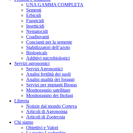
UNA GAMMA COMPLETA
Sementi
Erbicidi
Fungicidi
Insetticidi
Nematocidi
Coadiuvanti
Concianti per la semente
Stabilizzatori dell’azoto
Biologicals
Additivi microbiologici
Servizi agronomici
Servizi Agronomici
Analisi fertilità dei suoli
Analisi qualità dei foraggi
Servizi per impianti Biogas
Monitoraggio satellitare
Monitoraggio dei fitofagi
Libreria
Notizie dal mondo Corteva
Articoli di Agronomia
Articoli di Zootecnia
Chi siamo
Obiettivi e Valori
La nostra Leadership