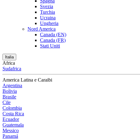
Spagna
Svezia
Turchia
Ucraina
Ungheria
Nord America
Canada (EN)
Canada (FR)
Stati Uniti
Italia
Africa
Sudafrica
America Latina e Caraibi
Argentina
Bolivia
Brasile
Cile
Colombia
Costa Rica
Ecuador
Guatemala
Messico
Panamá