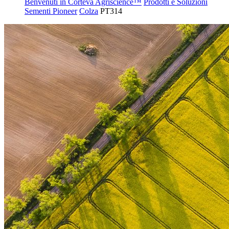
Benvenuti in Corteva Agriscience™
Prodotti e Soluzioni
Sementi Pioneer
Colza
PT314