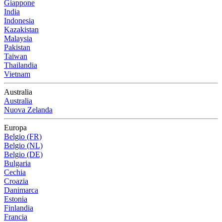
Giappone
India
Indonesia
Kazakistan
Malaysia
Pakistan
Taiwan
Thailandia
Vietnam
Australia
Australia
Nuova Zelanda
Europa
Belgio (FR)
Belgio (NL)
Belgio (DE)
Bulgaria
Cechia
Croazia
Danimarca
Estonia
Finlandia
Francia