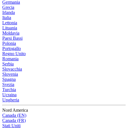
Germania
Grecia
Irlanda
Italia
Lettonia
Lituania
Moldavia
Paesi Bassi
Polonia
Portogallo
Regno Unito
Romania
Serbia
Slovacchia
Slovenia
Spagna
Svezia
Turchia
Ucraina
Ungheria
Nord America
Canada (EN)
Canada (FR)
Stati Uniti