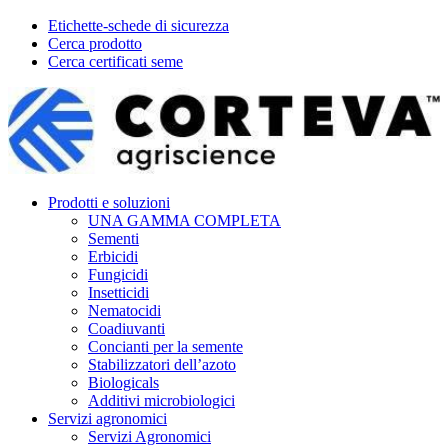
Etichette-schede di sicurezza
Cerca prodotto
Cerca certificati seme
Prodotti e soluzioni
UNA GAMMA COMPLETA
Sementi
Erbicidi
Fungicidi
Insetticidi
Nematocidi
Coadiuvanti
Concianti per la semente
Stabilizzatori dell’azoto
Biologicals
Additivi microbiologici
Servizi agronomici
Servizi Agronomici