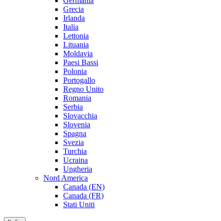
Germania
Grecia
Irlanda
Italia
Lettonia
Lituania
Moldavia
Paesi Bassi
Polonia
Portogallo
Regno Unito
Romania
Serbia
Slovacchia
Slovenia
Spagna
Svezia
Turchia
Ucraina
Ungheria
Nord America
Canada (EN)
Canada (FR)
Stati Uniti