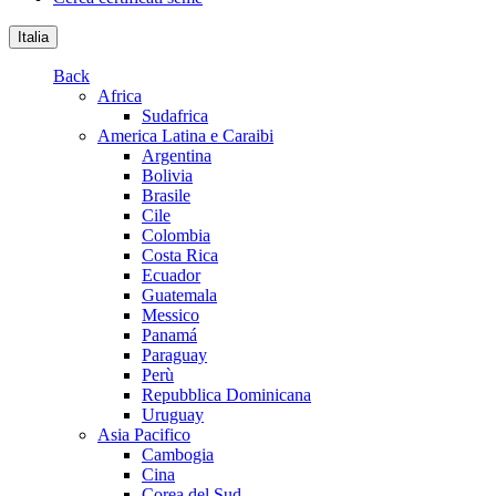
Italia
Back
Africa
Sudafrica
America Latina e Caraibi
Argentina
Bolivia
Brasile
Cile
Colombia
Costa Rica
Ecuador
Guatemala
Messico
Panamá
Paraguay
Perù
Repubblica Dominicana
Uruguay
Asia Pacifico
Cambogia
Cina
Corea del Sud