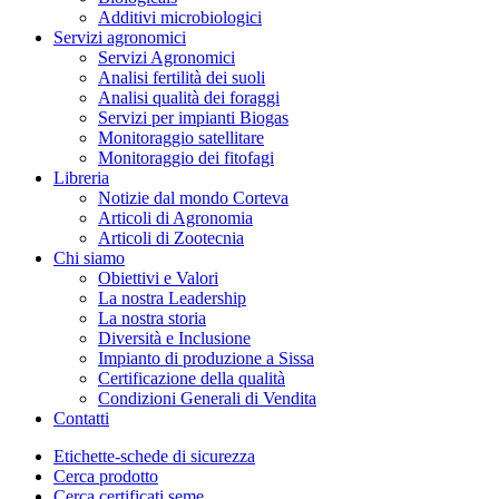
Additivi microbiologici
Servizi agronomici
Servizi Agronomici
Analisi fertilità dei suoli
Analisi qualità dei foraggi
Servizi per impianti Biogas
Monitoraggio satellitare
Monitoraggio dei fitofagi
Libreria
Notizie dal mondo Corteva
Articoli di Agronomia
Articoli di Zootecnia
Chi siamo
Obiettivi e Valori
La nostra Leadership
La nostra storia
Diversità e Inclusione
Impianto di produzione a Sissa
Certificazione della qualità
Condizioni Generali di Vendita
Contatti
Etichette-schede di sicurezza
Cerca prodotto
Cerca certificati seme