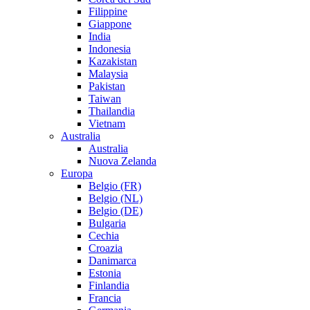
Filippine
Giappone
India
Indonesia
Kazakistan
Malaysia
Pakistan
Taiwan
Thailandia
Vietnam
Australia
Australia
Nuova Zelanda
Europa
Belgio (FR)
Belgio (NL)
Belgio (DE)
Bulgaria
Cechia
Croazia
Danimarca
Estonia
Finlandia
Francia