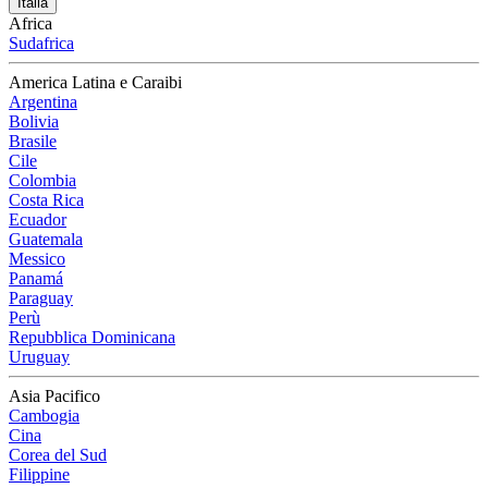
Italia
Africa
Sudafrica
America Latina e Caraibi
Argentina
Bolivia
Brasile
Cile
Colombia
Costa Rica
Ecuador
Guatemala
Messico
Panamá
Paraguay
Perù
Repubblica Dominicana
Uruguay
Asia Pacifico
Cambogia
Cina
Corea del Sud
Filippine