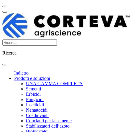
Ricerca
Indietro
Prodotti e soluzioni
UNA GAMMA COMPLETA
Sementi
Erbicidi
Fungicidi
Insetticidi
Nematocidi
Coadiuvanti
Concianti per la semente
Stabilizzatori dell’azoto
Biologicals