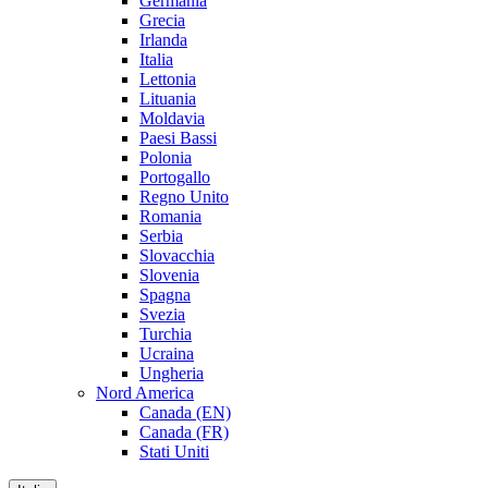
Germania
Grecia
Irlanda
Italia
Lettonia
Lituania
Moldavia
Paesi Bassi
Polonia
Portogallo
Regno Unito
Romania
Serbia
Slovacchia
Slovenia
Spagna
Svezia
Turchia
Ucraina
Ungheria
Nord America
Canada (EN)
Canada (FR)
Stati Uniti