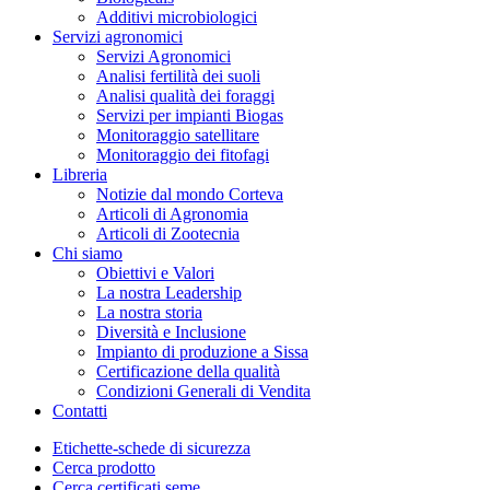
Additivi microbiologici
Servizi agronomici
Servizi Agronomici
Analisi fertilità dei suoli
Analisi qualità dei foraggi
Servizi per impianti Biogas
Monitoraggio satellitare
Monitoraggio dei fitofagi
Libreria
Notizie dal mondo Corteva
Articoli di Agronomia
Articoli di Zootecnia
Chi siamo
Obiettivi e Valori
La nostra Leadership
La nostra storia
Diversità e Inclusione
Impianto di produzione a Sissa
Certificazione della qualità
Condizioni Generali di Vendita
Contatti
Etichette-schede di sicurezza
Cerca prodotto
Cerca certificati seme