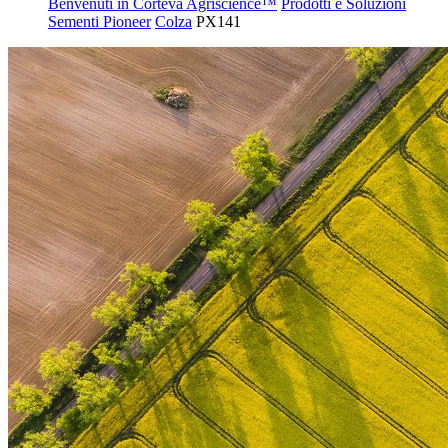
Benvenuti in Corteva Agriscience™
Prodotti e Soluzioni
Sementi Pioneer
Colza
PX141