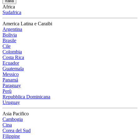
Italia
Africa
Sudafrica
America Latina e Caraibi
Argentina
Bolivia
Brasile
Cile
Colombia
Costa Rica
Ecuador
Guatemala
Messico
Panamá
Paraguay
Perù
Repubblica Dominicana
Uruguay
Asia Pacifico
Cambogia
Cina
Corea del Sud
Filippine