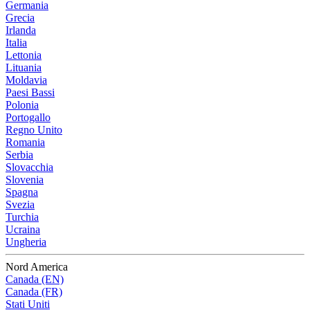
Germania
Grecia
Irlanda
Italia
Lettonia
Lituania
Moldavia
Paesi Bassi
Polonia
Portogallo
Regno Unito
Romania
Serbia
Slovacchia
Slovenia
Spagna
Svezia
Turchia
Ucraina
Ungheria
Nord America
Canada (EN)
Canada (FR)
Stati Uniti