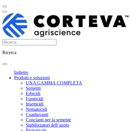
Ricerca
Indietro
Prodotti e soluzioni
UNA GAMMA COMPLETA
Sementi
Erbicidi
Fungicidi
Insetticidi
Nematocidi
Coadiuvanti
Concianti per la semente
Stabilizzatori dell’azoto
Biologicals