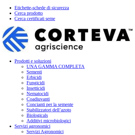
Etichette-schede di sicurezza
Cerca prodotto
Cerca certificati seme
Prodotti e soluzioni
UNA GAMMA COMPLETA
Sementi
Erbicidi
Fungicidi
Insetticidi
Nematocidi
Coadiuvanti
Concianti per la semente
Stabilizzatori dell’azoto
Biologicals
Additivi microbiologici
Servizi agronomici
Servizi Agronomici