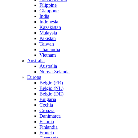
Filippine
Giappone
India
Indonesia
Kazakistan
Malaysia
Pakistan
Taiwan
Thailandia
Vietnam
Australia
Australia
Nuova Zelanda
Europa
Belgio (FR)
Belgio (NL)
Belgio (DE)
Bulgaria
Cechia
Croazia
Danimarca
Estonia
Finlandia
Francia