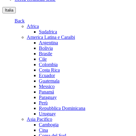
Italia
Back
Africa
Sudafrica
America Latina e Caraibi
Argentina
Bolivia
Brasile
Cile
Colombia
Costa Rica
Ecuador
Guatemala
Messico
Panamá
Paraguay
Perù
Repubblica Dominicana
Uruguay
Asia Pacifico
Cambogia
Cina
Corea del Sud