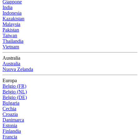
Giappone
India
Indonesia
Kazakistan
Malaysia
Pakistan
Taiwan
Thailandia
Vietnam
Australia
Australia
Nuova Zelanda
Europa
Belgio (FR)
Belgio (NL)
Belgio (DE)
Bulgaria
Cechia
Croazia
Danimarca
Estonia
Finlandia
Francia