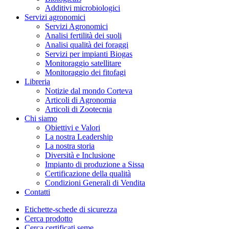
Additivi microbiologici
Servizi agronomici
Servizi Agronomici
Analisi fertilità dei suoli
Analisi qualità dei foraggi
Servizi per impianti Biogas
Monitoraggio satellitare
Monitoraggio dei fitofagi
Libreria
Notizie dal mondo Corteva
Articoli di Agronomia
Articoli di Zootecnia
Chi siamo
Obiettivi e Valori
La nostra Leadership
La nostra storia
Diversità e Inclusione
Impianto di produzione a Sissa
Certificazione della qualità
Condizioni Generali di Vendita
Contatti
Etichette-schede di sicurezza
Cerca prodotto
Cerca certificati seme