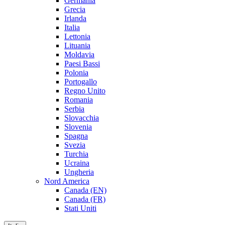
Germania
Grecia
Irlanda
Italia
Lettonia
Lituania
Moldavia
Paesi Bassi
Polonia
Portogallo
Regno Unito
Romania
Serbia
Slovacchia
Slovenia
Spagna
Svezia
Turchia
Ucraina
Ungheria
Nord America
Canada (EN)
Canada (FR)
Stati Uniti