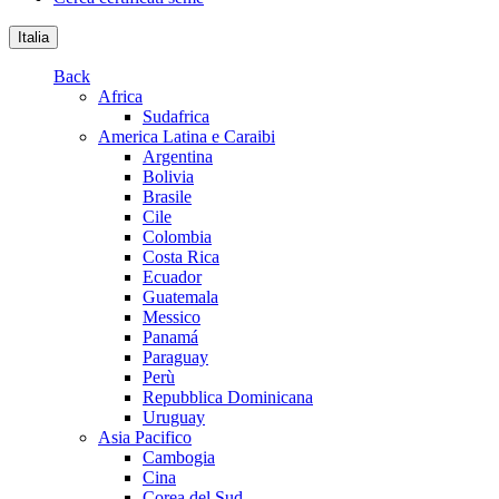
Italia
Back
Africa
Sudafrica
America Latina e Caraibi
Argentina
Bolivia
Brasile
Cile
Colombia
Costa Rica
Ecuador
Guatemala
Messico
Panamá
Paraguay
Perù
Repubblica Dominicana
Uruguay
Asia Pacifico
Cambogia
Cina
Corea del Sud