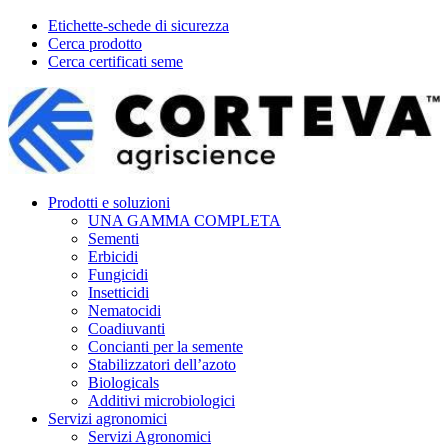
Etichette-schede di sicurezza
Cerca prodotto
Cerca certificati seme
Prodotti e soluzioni
UNA GAMMA COMPLETA
Sementi
Erbicidi
Fungicidi
Insetticidi
Nematocidi
Coadiuvanti
Concianti per la semente
Stabilizzatori dell’azoto
Biologicals
Additivi microbiologici
Servizi agronomici
Servizi Agronomici