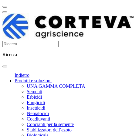
Ricerca
Indietro
Prodotti e soluzioni
UNA GAMMA COMPLETA
Sementi
Erbicidi
Fungicidi
Insetticidi
Nematocidi
Coadiuvanti
Concianti per la semente
Stabilizzatori dell’azoto
Biologicals