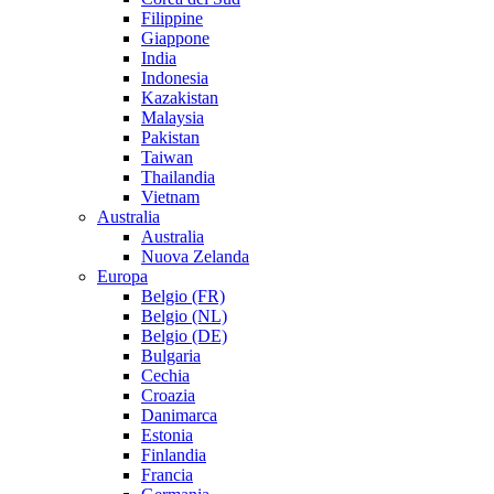
Filippine
Giappone
India
Indonesia
Kazakistan
Malaysia
Pakistan
Taiwan
Thailandia
Vietnam
Australia
Australia
Nuova Zelanda
Europa
Belgio (FR)
Belgio (NL)
Belgio (DE)
Bulgaria
Cechia
Croazia
Danimarca
Estonia
Finlandia
Francia