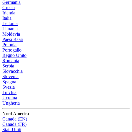
Germania
Grecia
Irlanda
Italia
Lettonia
Lituania
Moldavia
Paesi Bassi
Polonia
Portogallo
Regno Unito
Romania
Serbia
Slovacchia
Slovenia
Spagna
Svezia
Turchia
Ucraina
Ungheria
Nord America
Canada (EN)
Canada (FR)
Stati Uniti