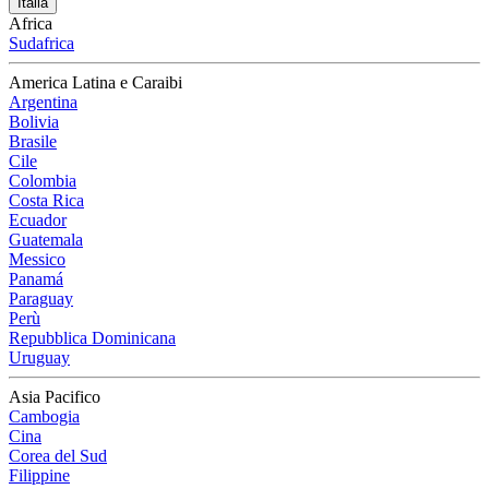
Italia
Africa
Sudafrica
America Latina e Caraibi
Argentina
Bolivia
Brasile
Cile
Colombia
Costa Rica
Ecuador
Guatemala
Messico
Panamá
Paraguay
Perù
Repubblica Dominicana
Uruguay
Asia Pacifico
Cambogia
Cina
Corea del Sud
Filippine