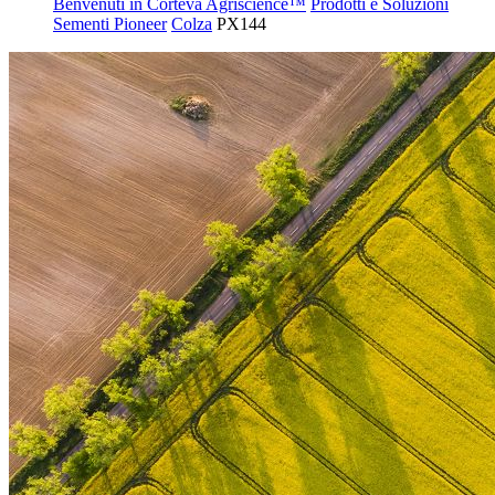
Benvenuti in Corteva Agriscience™
Prodotti e Soluzioni
Sementi Pioneer
Colza
PX144