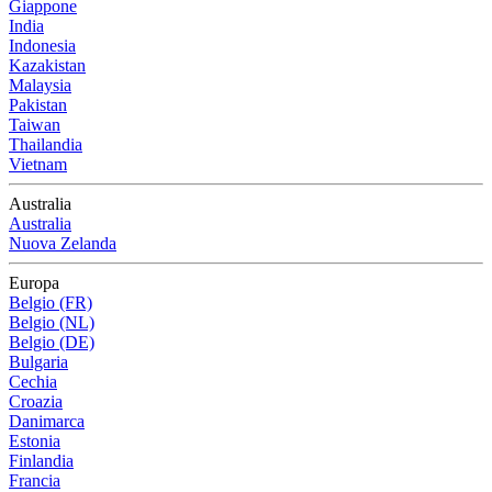
Giappone
India
Indonesia
Kazakistan
Malaysia
Pakistan
Taiwan
Thailandia
Vietnam
Australia
Australia
Nuova Zelanda
Europa
Belgio (FR)
Belgio (NL)
Belgio (DE)
Bulgaria
Cechia
Croazia
Danimarca
Estonia
Finlandia
Francia