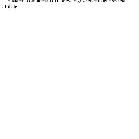
Marchi commerciali di Corteva Agriscience e delle società
affiliate