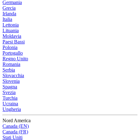
Germania
Grecia
Irlanda
Italia
Lettonia
Lituania
Moldavia
Paesi Bassi
Polonia
Portogallo
Regno Unito
Romania
Serbia
Slovacchia
Slovenia
Spagna
Svezia
Turchia
Ucraina
Ungheria
Nord America
Canada (EN)
Canada (FR)
Stati Uniti