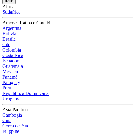
Italia
Africa
Sudafrica
America Latina e Caraibi
Argentina
Bolivia
Brasile
Cile
Colombia
Costa Rica
Ecuador
Guatemala
Messico
Panamá
Paraguay
Perù
Repubblica Dominicana
Uruguay
Asia Pacifico
Cambogia
Cina
Corea del Sud
Filippine