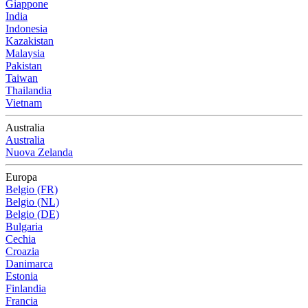
Giappone
India
Indonesia
Kazakistan
Malaysia
Pakistan
Taiwan
Thailandia
Vietnam
Australia
Australia
Nuova Zelanda
Europa
Belgio (FR)
Belgio (NL)
Belgio (DE)
Bulgaria
Cechia
Croazia
Danimarca
Estonia
Finlandia
Francia