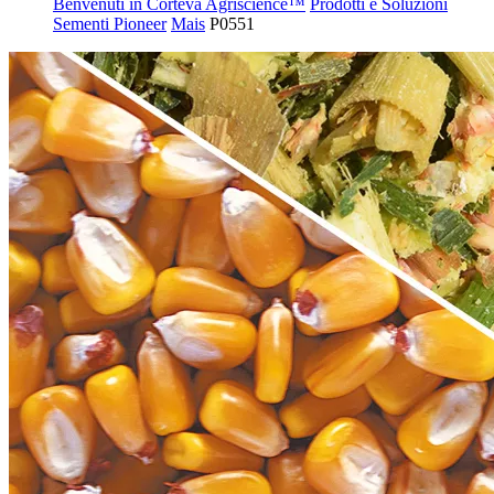
Benvenuti in Corteva Agriscience™
Prodotti e Soluzioni
Sementi Pioneer
Mais
P0551