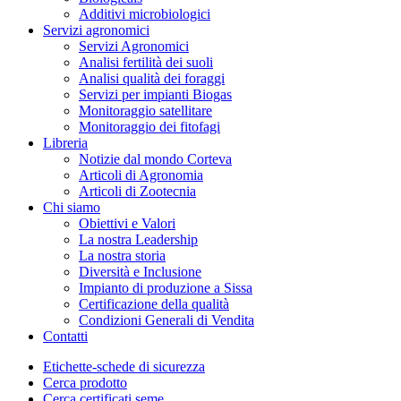
Additivi microbiologici
Servizi agronomici
Servizi Agronomici
Analisi fertilità dei suoli
Analisi qualità dei foraggi
Servizi per impianti Biogas
Monitoraggio satellitare
Monitoraggio dei fitofagi
Libreria
Notizie dal mondo Corteva
Articoli di Agronomia
Articoli di Zootecnia
Chi siamo
Obiettivi e Valori
La nostra Leadership
La nostra storia
Diversità e Inclusione
Impianto di produzione a Sissa
Certificazione della qualità
Condizioni Generali di Vendita
Contatti
Etichette-schede di sicurezza
Cerca prodotto
Cerca certificati seme