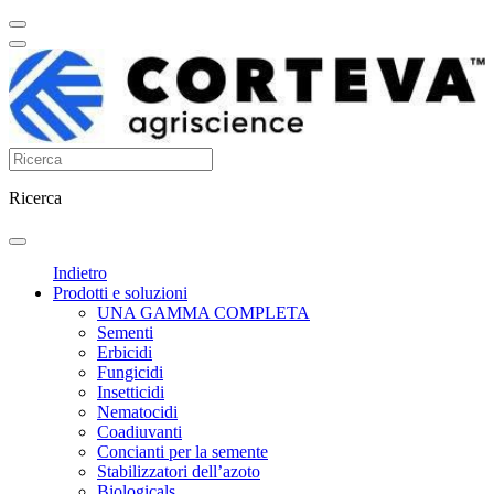
Ricerca
Indietro
Prodotti e soluzioni
UNA GAMMA COMPLETA
Sementi
Erbicidi
Fungicidi
Insetticidi
Nematocidi
Coadiuvanti
Concianti per la semente
Stabilizzatori dell’azoto
Biologicals