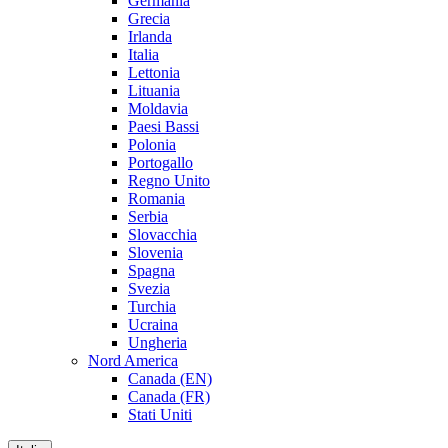
Germania
Grecia
Irlanda
Italia
Lettonia
Lituania
Moldavia
Paesi Bassi
Polonia
Portogallo
Regno Unito
Romania
Serbia
Slovacchia
Slovenia
Spagna
Svezia
Turchia
Ucraina
Ungheria
Nord America
Canada (EN)
Canada (FR)
Stati Uniti