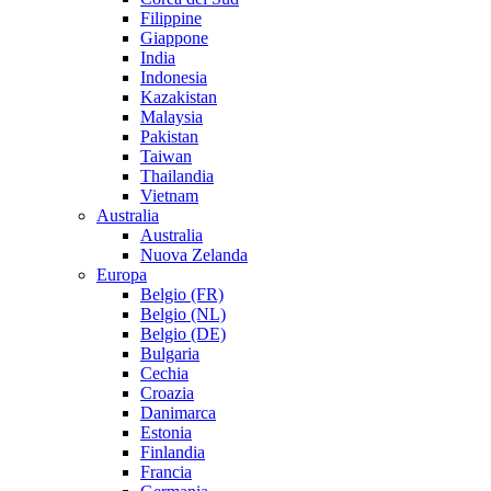
Filippine
Giappone
India
Indonesia
Kazakistan
Malaysia
Pakistan
Taiwan
Thailandia
Vietnam
Australia
Australia
Nuova Zelanda
Europa
Belgio (FR)
Belgio (NL)
Belgio (DE)
Bulgaria
Cechia
Croazia
Danimarca
Estonia
Finlandia
Francia