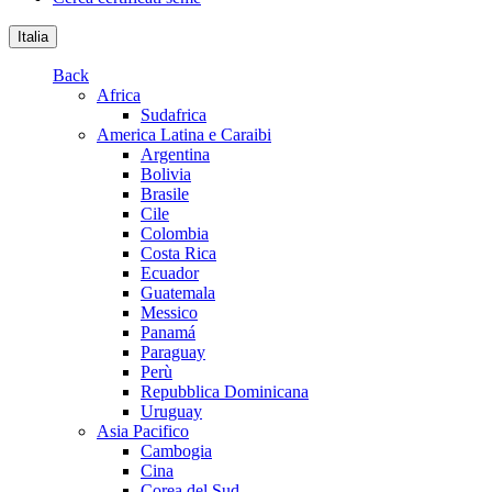
Italia
Back
Africa
Sudafrica
America Latina e Caraibi
Argentina
Bolivia
Brasile
Cile
Colombia
Costa Rica
Ecuador
Guatemala
Messico
Panamá
Paraguay
Perù
Repubblica Dominicana
Uruguay
Asia Pacifico
Cambogia
Cina
Corea del Sud