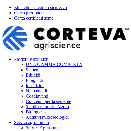
Etichette-schede di sicurezza
Cerca prodotto
Cerca certificati seme
Prodotti e soluzioni
UNA GAMMA COMPLETA
Sementi
Erbicidi
Fungicidi
Insetticidi
Nematocidi
Coadiuvanti
Concianti per la semente
Stabilizzatori dell’azoto
Biologicals
Additivi microbiologici
Servizi agronomici
Servizi Agronomici