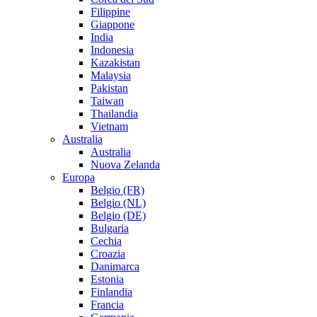
Filippine
Giappone
India
Indonesia
Kazakistan
Malaysia
Pakistan
Taiwan
Thailandia
Vietnam
Australia
Australia
Nuova Zelanda
Europa
Belgio (FR)
Belgio (NL)
Belgio (DE)
Bulgaria
Cechia
Croazia
Danimarca
Estonia
Finlandia
Francia