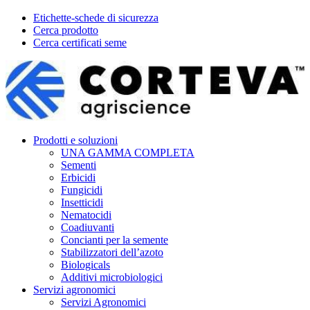
Etichette-schede di sicurezza
Cerca prodotto
Cerca certificati seme
Prodotti e soluzioni
UNA GAMMA COMPLETA
Sementi
Erbicidi
Fungicidi
Insetticidi
Nematocidi
Coadiuvanti
Concianti per la semente
Stabilizzatori dell’azoto
Biologicals
Additivi microbiologici
Servizi agronomici
Servizi Agronomici