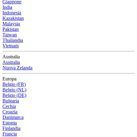
Giappone
India
Indonesia
Kazakistan
Malaysia
Pakistan
Taiwan
Thailandia
Vietnam
Australia
Australia
Nuova Zelanda
Europa
Belgio (FR)
Belgio (NL)
Belgio (DE)
Bulgaria
Cechia
Croazia
Danimarca
Estonia
Finlandia
Francia