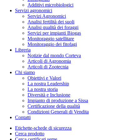
Additivi microbiologici
Servizi agronomici
Servizi Agronomici
Analisi fertilità dei suoli
Analisi qualità dei foraggi
Servizi per impianti Biogas
Monitoraggio satellitare
Monitoraggio dei fitofagi
Libreria
Notizie dal mondo Corteva
Articoli di Agronomia
Articoli di Zootecnia
Chi siamo
Obiettivi e Valori
La nostra Leadership
La nostra storia
Diversità e Inclusione
Impianto di produzione a Sissa
Certificazione della qualità
Condizioni Generali di Vendita
Contatti
Etichette-schede di sicurezza
Cerca prodotto
Cerca certificati seme