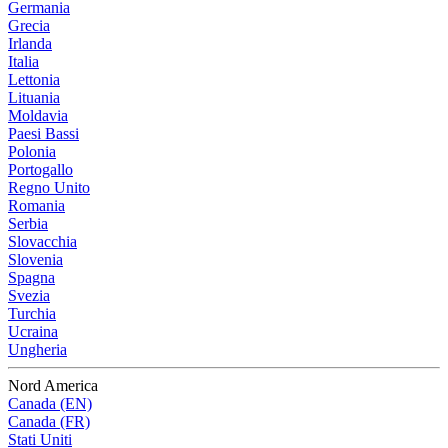
Germania
Grecia
Irlanda
Italia
Lettonia
Lituania
Moldavia
Paesi Bassi
Polonia
Portogallo
Regno Unito
Romania
Serbia
Slovacchia
Slovenia
Spagna
Svezia
Turchia
Ucraina
Ungheria
Nord America
Canada (EN)
Canada (FR)
Stati Uniti