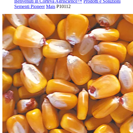
Benvenuti in Corteva Agriscience™
Prodotti e Soluzioni
Sementi Pioneer
Mais
P10112