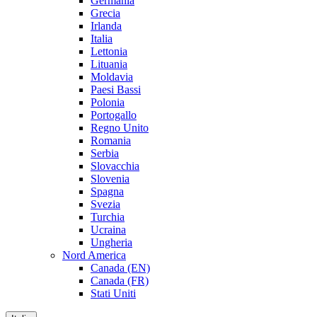
Germania
Grecia
Irlanda
Italia
Lettonia
Lituania
Moldavia
Paesi Bassi
Polonia
Portogallo
Regno Unito
Romania
Serbia
Slovacchia
Slovenia
Spagna
Svezia
Turchia
Ucraina
Ungheria
Nord America
Canada (EN)
Canada (FR)
Stati Uniti