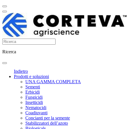
Ricerca
Indietro
Prodotti e soluzioni
UNA GAMMA COMPLETA
Sementi
Erbicidi
Fungicidi
Insetticidi
Nematocidi
Coadiuvanti
Concianti per la semente
Stabilizzatori dell’azoto
Biologicals