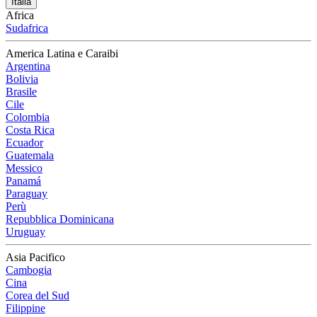
Italia
Africa
Sudafrica
America Latina e Caraibi
Argentina
Bolivia
Brasile
Cile
Colombia
Costa Rica
Ecuador
Guatemala
Messico
Panamá
Paraguay
Perù
Repubblica Dominicana
Uruguay
Asia Pacifico
Cambogia
Cina
Corea del Sud
Filippine