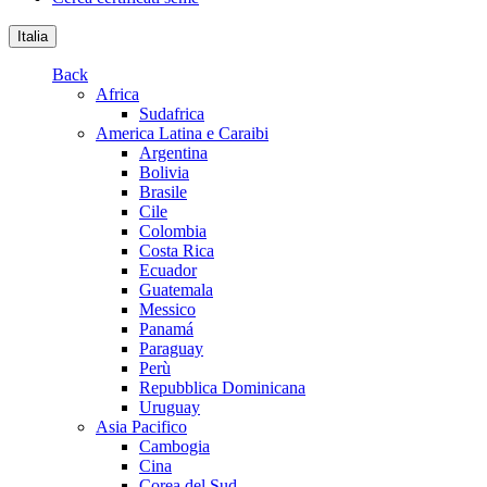
Italia
Back
Africa
Sudafrica
America Latina e Caraibi
Argentina
Bolivia
Brasile
Cile
Colombia
Costa Rica
Ecuador
Guatemala
Messico
Panamá
Paraguay
Perù
Repubblica Dominicana
Uruguay
Asia Pacifico
Cambogia
Cina
Corea del Sud