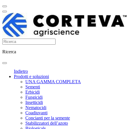
Ricerca
Indietro
Prodotti e soluzioni
UNA GAMMA COMPLETA
Sementi
Erbicidi
Fungicidi
Insetticidi
Nematocidi
Coadiuvanti
Concianti per la semente
Stabilizzatori dell’azoto
Biologicals