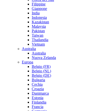
Filippine
Giappone
India
Indonesia
Kazakistan
Malaysia
Pakistan
Taiwan
Thailandia
Vietnam
Australia
Australia
Nuova Zelanda
Europa
Belgio (FR)
Belgio (NL)
Belgio (DE)
Bulgaria
Cechia
Croazia
Danimarca
Estonia
Finlandia
Francia