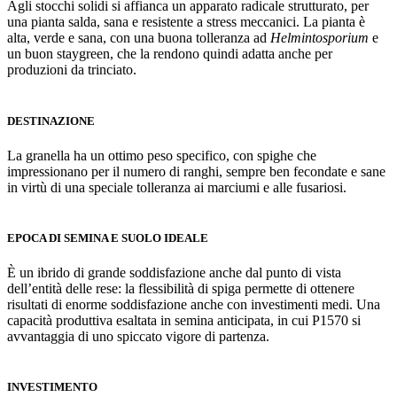
Agli stocchi solidi si affianca un apparato radicale strutturato, per
una pianta salda, sana e resistente a stress meccanici. La pianta è
alta, verde e sana, con una buona tolleranza ad
Helmintosporium
e
un buon staygreen, che la rendono quindi adatta anche per
produzioni da trinciato.
DESTINAZIONE
La granella ha un ottimo peso specifico, con spighe che
impressionano per il numero di ranghi, sempre ben fecondate e sane
in virtù di una speciale tolleranza ai marciumi e alle fusariosi.
EPOCA DI SEMINA E SUOLO IDEALE
È un ibrido di grande soddisfazione anche dal punto di vista
dell’entità delle rese: la flessibilità di spiga permette di ottenere
risultati di enorme soddisfazione anche con investimenti medi. Una
capacità produttiva esaltata in semina anticipata, in cui P1570 si
avvantaggia di uno spiccato vigore di partenza.
INVESTIMENTO