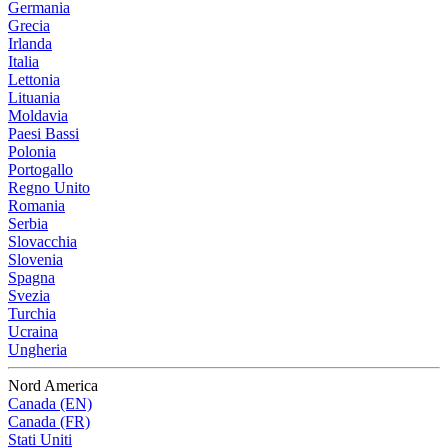
Germania
Grecia
Irlanda
Italia
Lettonia
Lituania
Moldavia
Paesi Bassi
Polonia
Portogallo
Regno Unito
Romania
Serbia
Slovacchia
Slovenia
Spagna
Svezia
Turchia
Ucraina
Ungheria
Nord America
Canada (EN)
Canada (FR)
Stati Uniti