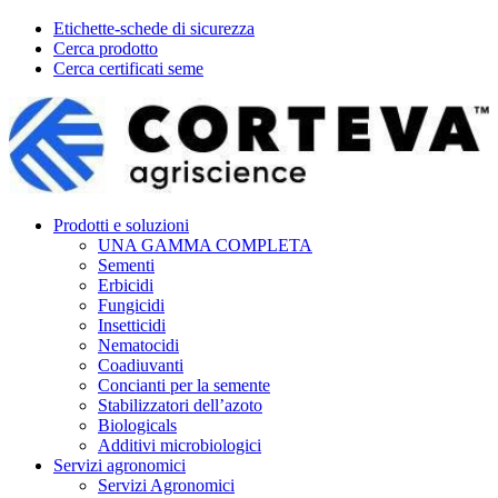
Etichette-schede di sicurezza
Cerca prodotto
Cerca certificati seme
Prodotti e soluzioni
UNA GAMMA COMPLETA
Sementi
Erbicidi
Fungicidi
Insetticidi
Nematocidi
Coadiuvanti
Concianti per la semente
Stabilizzatori dell’azoto
Biologicals
Additivi microbiologici
Servizi agronomici
Servizi Agronomici