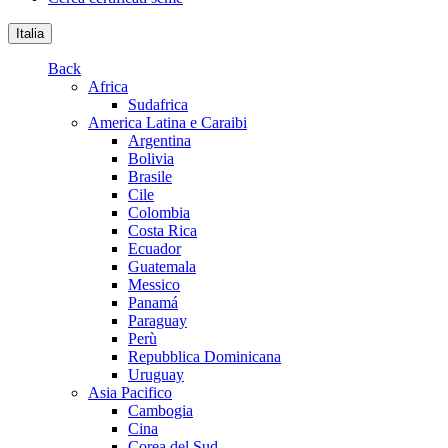
Italia
Back
Africa
Sudafrica
America Latina e Caraibi
Argentina
Bolivia
Brasile
Cile
Colombia
Costa Rica
Ecuador
Guatemala
Messico
Panamá
Paraguay
Perù
Repubblica Dominicana
Uruguay
Asia Pacifico
Cambogia
Cina
Corea del Sud