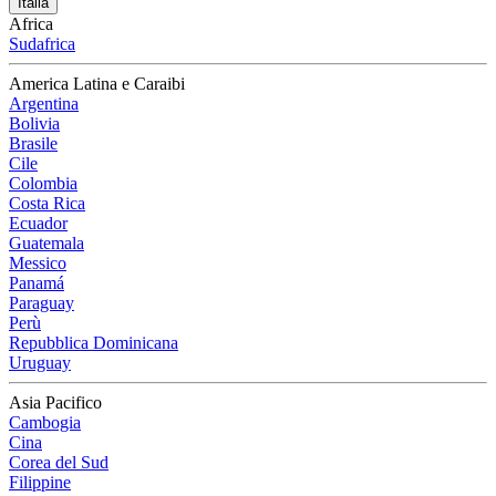
Italia
Africa
Sudafrica
America Latina e Caraibi
Argentina
Bolivia
Brasile
Cile
Colombia
Costa Rica
Ecuador
Guatemala
Messico
Panamá
Paraguay
Perù
Repubblica Dominicana
Uruguay
Asia Pacifico
Cambogia
Cina
Corea del Sud
Filippine