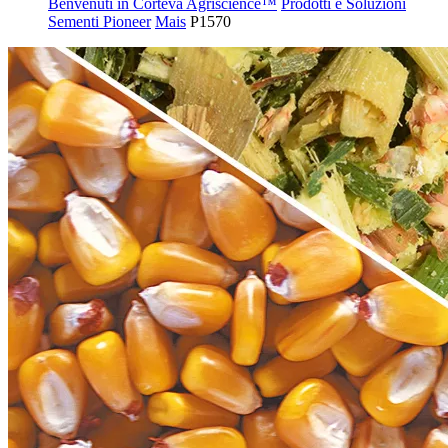
Benvenuti in Corteva Agriscience™
Prodotti e Soluzioni
Sementi Pioneer
Mais
P1570