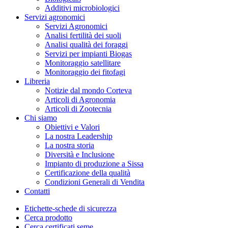
Additivi microbiologici
Servizi agronomici
Servizi Agronomici
Analisi fertilità dei suoli
Analisi qualità dei foraggi
Servizi per impianti Biogas
Monitoraggio satellitare
Monitoraggio dei fitofagi
Libreria
Notizie dal mondo Corteva
Articoli di Agronomia
Articoli di Zootecnia
Chi siamo
Obiettivi e Valori
La nostra Leadership
La nostra storia
Diversità e Inclusione
Impianto di produzione a Sissa
Certificazione della qualità
Condizioni Generali di Vendita
Contatti
Etichette-schede di sicurezza
Cerca prodotto
Cerca certificati seme