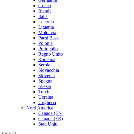
Germania
Grecia
Irlanda
Italia
Lettonia
Lituania
Moldavia
Paesi Bassi
Polonia
Portogallo
Regno Unito
Romania
Serbia
Slovacchia
Slovenia
Spagna
Svezia
Turchia
Ucraina
Ungheria
Nord America
Canada (EN)
Canada (FR)
Stati Uniti