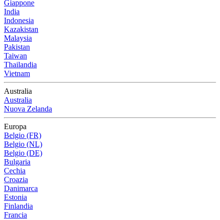
Giappone
India
Indonesia
Kazakistan
Malaysia
Pakistan
Taiwan
Thailandia
Vietnam
Australia
Australia
Nuova Zelanda
Europa
Belgio (FR)
Belgio (NL)
Belgio (DE)
Bulgaria
Cechia
Croazia
Danimarca
Estonia
Finlandia
Francia