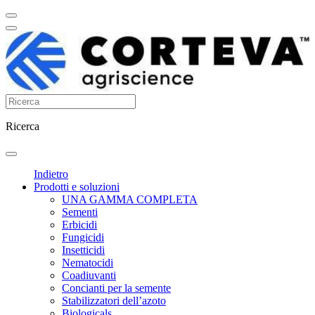
Ricerca
Indietro
Prodotti e soluzioni
UNA GAMMA COMPLETA
Sementi
Erbicidi
Fungicidi
Insetticidi
Nematocidi
Coadiuvanti
Concianti per la semente
Stabilizzatori dell’azoto
Biologicals