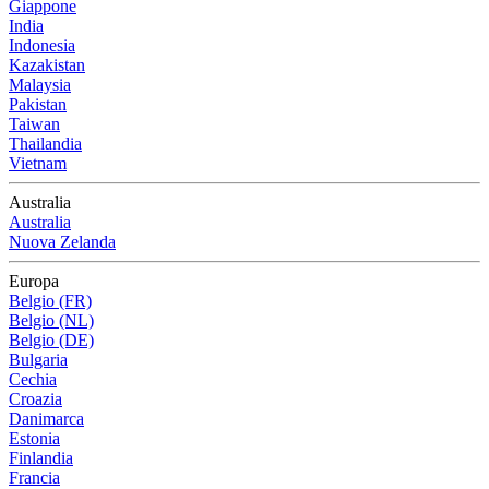
Giappone
India
Indonesia
Kazakistan
Malaysia
Pakistan
Taiwan
Thailandia
Vietnam
Australia
Australia
Nuova Zelanda
Europa
Belgio (FR)
Belgio (NL)
Belgio (DE)
Bulgaria
Cechia
Croazia
Danimarca
Estonia
Finlandia
Francia