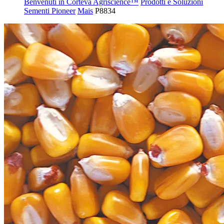
Benvenuti in Corteva Agriscience™
Prodotti e Soluzioni
Sementi Pioneer
Mais
P8834