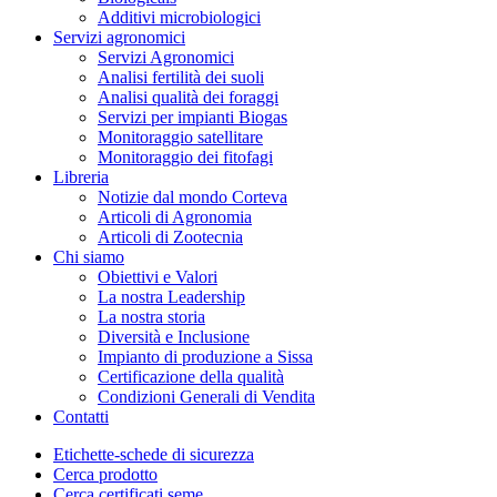
Additivi microbiologici
Servizi agronomici
Servizi Agronomici
Analisi fertilità dei suoli
Analisi qualità dei foraggi
Servizi per impianti Biogas
Monitoraggio satellitare
Monitoraggio dei fitofagi
Libreria
Notizie dal mondo Corteva
Articoli di Agronomia
Articoli di Zootecnia
Chi siamo
Obiettivi e Valori
La nostra Leadership
La nostra storia
Diversità e Inclusione
Impianto di produzione a Sissa
Certificazione della qualità
Condizioni Generali di Vendita
Contatti
Etichette-schede di sicurezza
Cerca prodotto
Cerca certificati seme