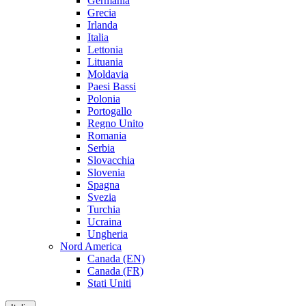
Germania
Grecia
Irlanda
Italia
Lettonia
Lituania
Moldavia
Paesi Bassi
Polonia
Portogallo
Regno Unito
Romania
Serbia
Slovacchia
Slovenia
Spagna
Svezia
Turchia
Ucraina
Ungheria
Nord America
Canada (EN)
Canada (FR)
Stati Uniti