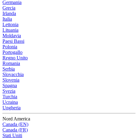
Germania
Grecia
Irlanda
Italia
Lettonia
Lituania
Moldavia
Paesi Bassi
Polonia
Portogallo
Regno Unito
Romania
Serbia
Slovacchia
Slovenia
Spagna
Svezia
Turchia
Ucraina
Ungheria
Nord America
Canada (EN)
Canada (FR)
Stati Uniti