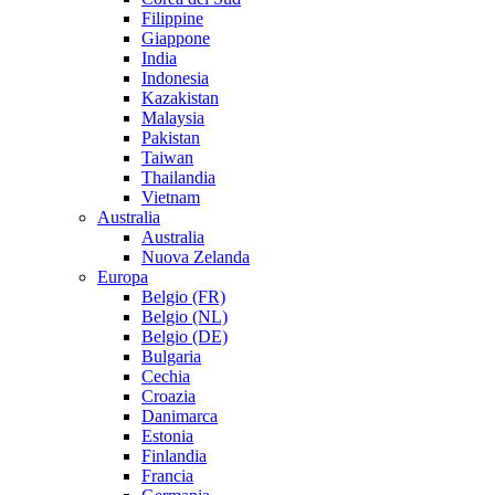
Filippine
Giappone
India
Indonesia
Kazakistan
Malaysia
Pakistan
Taiwan
Thailandia
Vietnam
Australia
Australia
Nuova Zelanda
Europa
Belgio (FR)
Belgio (NL)
Belgio (DE)
Bulgaria
Cechia
Croazia
Danimarca
Estonia
Finlandia
Francia