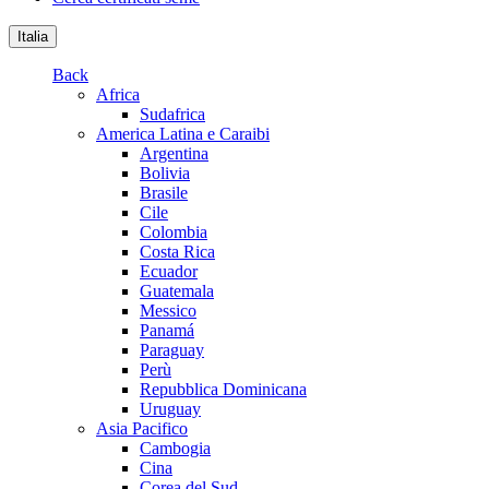
Italia
Back
Africa
Sudafrica
America Latina e Caraibi
Argentina
Bolivia
Brasile
Cile
Colombia
Costa Rica
Ecuador
Guatemala
Messico
Panamá
Paraguay
Perù
Repubblica Dominicana
Uruguay
Asia Pacifico
Cambogia
Cina
Corea del Sud