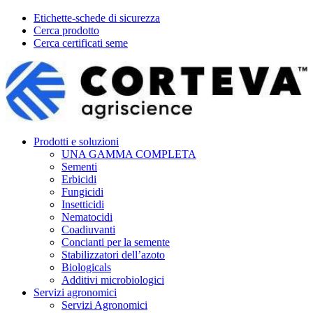
Etichette-schede di sicurezza
Cerca prodotto
Cerca certificati seme
Prodotti e soluzioni
UNA GAMMA COMPLETA
Sementi
Erbicidi
Fungicidi
Insetticidi
Nematocidi
Coadiuvanti
Concianti per la semente
Stabilizzatori dell’azoto
Biologicals
Additivi microbiologici
Servizi agronomici
Servizi Agronomici