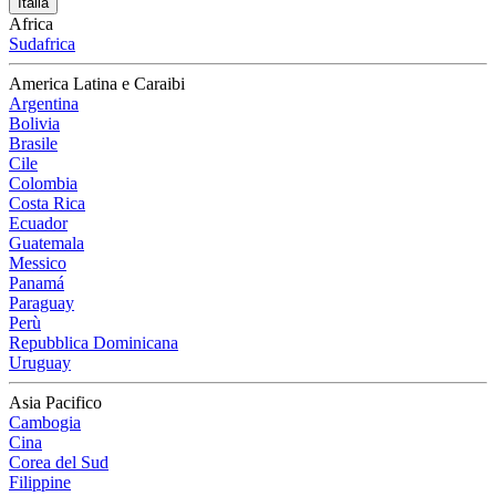
Italia
Africa
Sudafrica
America Latina e Caraibi
Argentina
Bolivia
Brasile
Cile
Colombia
Costa Rica
Ecuador
Guatemala
Messico
Panamá
Paraguay
Perù
Repubblica Dominicana
Uruguay
Asia Pacifico
Cambogia
Cina
Corea del Sud
Filippine