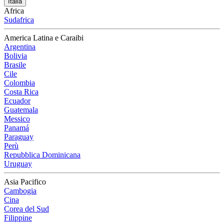
Italia
Africa
Sudafrica
America Latina e Caraibi
Argentina
Bolivia
Brasile
Cile
Colombia
Costa Rica
Ecuador
Guatemala
Messico
Panamá
Paraguay
Perù
Repubblica Dominicana
Uruguay
Asia Pacifico
Cambogia
Cina
Corea del Sud
Filippine