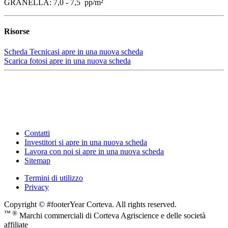
GRANELLA: 7,0 - 7,5 pp/m²
Risorse
Scheda Tecnica
si apre in una nuova scheda
Scarica foto
si apre in una nuova scheda
Contatti
Investitori
si apre in una nuova scheda
Lavora con noi
si apre in una nuova scheda
Sitemap
Termini di utilizzo
Privacy
Copyright © #footerYear Corteva. All rights reserved.
™ ®
Marchi commerciali di Corteva Agriscience e delle società
affiliate