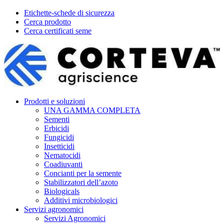
Etichette-schede di sicurezza
Cerca prodotto
Cerca certificati seme
Prodotti e soluzioni
UNA GAMMA COMPLETA
Sementi
Erbicidi
Fungicidi
Insetticidi
Nematocidi
Coadiuvanti
Concianti per la semente
Stabilizzatori dell’azoto
Biologicals
Additivi microbiologici
Servizi agronomici
Servizi Agronomici