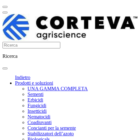
Ricerca
Indietro
Prodotti e soluzioni
UNA GAMMA COMPLETA
Sementi
Erbicidi
Fungicidi
Insetticidi
Nematocidi
Coadiuvanti
Concianti per la semente
Stabilizzatori dell’azoto
Biologicals