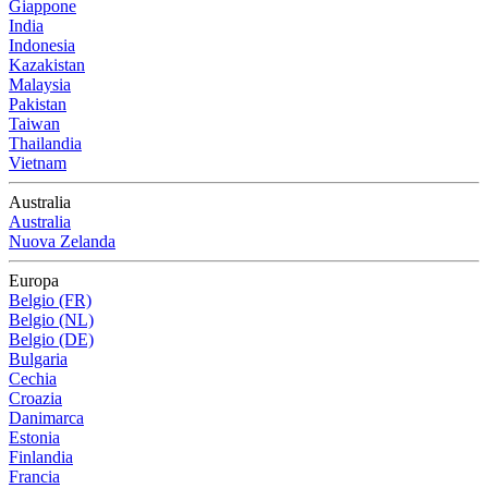
Giappone
India
Indonesia
Kazakistan
Malaysia
Pakistan
Taiwan
Thailandia
Vietnam
Australia
Australia
Nuova Zelanda
Europa
Belgio (FR)
Belgio (NL)
Belgio (DE)
Bulgaria
Cechia
Croazia
Danimarca
Estonia
Finlandia
Francia