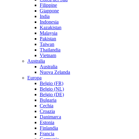
Filippine
Giappone
India
Indonesia
Kazakistan
Malaysia
Pakistan
Taiwan
Thailandia
Vietnam
Australia
Australia
Nuova Zelanda
Europa
Belgio (FR)
Belgio (NL)
Belgio (DE)
Bulgaria
Cechia
Croazia
Danimarca
Estonia
Finlandia
Francia