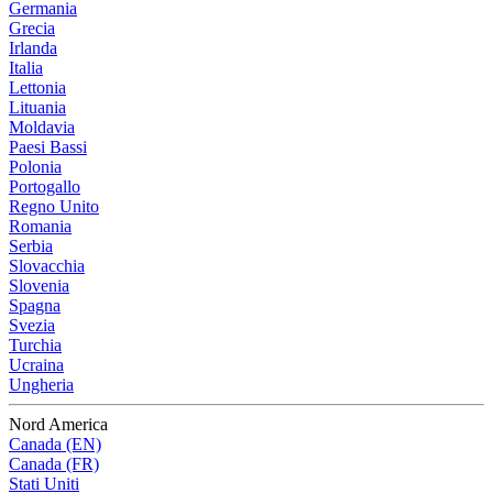
Germania
Grecia
Irlanda
Italia
Lettonia
Lituania
Moldavia
Paesi Bassi
Polonia
Portogallo
Regno Unito
Romania
Serbia
Slovacchia
Slovenia
Spagna
Svezia
Turchia
Ucraina
Ungheria
Nord America
Canada (EN)
Canada (FR)
Stati Uniti