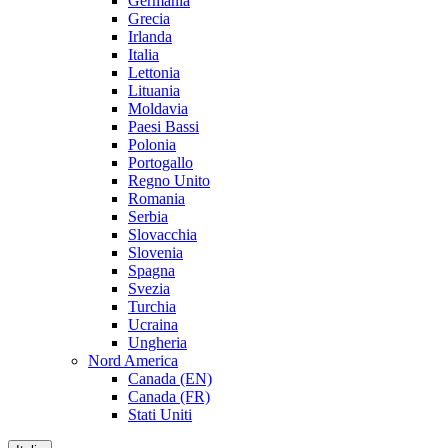
Germania
Grecia
Irlanda
Italia
Lettonia
Lituania
Moldavia
Paesi Bassi
Polonia
Portogallo
Regno Unito
Romania
Serbia
Slovacchia
Slovenia
Spagna
Svezia
Turchia
Ucraina
Ungheria
Nord America
Canada (EN)
Canada (FR)
Stati Uniti