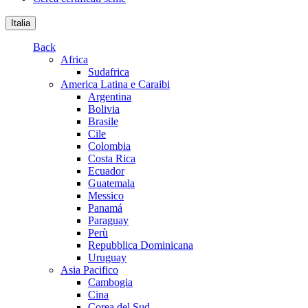
Italia
Back
Africa
Sudafrica
America Latina e Caraibi
Argentina
Bolivia
Brasile
Cile
Colombia
Costa Rica
Ecuador
Guatemala
Messico
Panamá
Paraguay
Perù
Repubblica Dominicana
Uruguay
Asia Pacifico
Cambogia
Cina
Corea del Sud