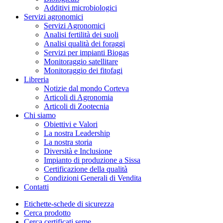
Additivi microbiologici
Servizi agronomici
Servizi Agronomici
Analisi fertilità dei suoli
Analisi qualità dei foraggi
Servizi per impianti Biogas
Monitoraggio satellitare
Monitoraggio dei fitofagi
Libreria
Notizie dal mondo Corteva
Articoli di Agronomia
Articoli di Zootecnia
Chi siamo
Obiettivi e Valori
La nostra Leadership
La nostra storia
Diversità e Inclusione
Impianto di produzione a Sissa
Certificazione della qualità
Condizioni Generali di Vendita
Contatti
Etichette-schede di sicurezza
Cerca prodotto
Cerca certificati seme