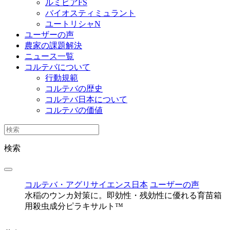
ルミビアFS
バイオスティミュラント
ユートリシャN
ユーザーの声
農家の課題解決
ニュース一覧
コルテバについて
行動規範
コルテバの歴史
コルテバ日本について
コルテバの価値
検索
コルテバ・アグリサイエンス日本
ユーザーの声
水稲のウンカ対策に。即効性・残効性に優れる育苗箱
用殺虫成分ピラキサルト™