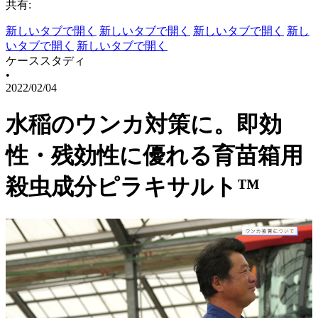
共有:
新しいタブで開く
新しいタブで開く
新しいタブで開く
新し
いタブで開く
新しいタブで開く
ケーススタディ
•
2022/02/04
水稲のウンカ対策に。即効
性・残効性に優れる育苗箱用
殺虫成分ピラキサルト™