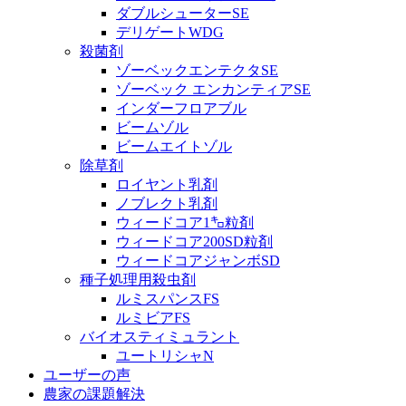
ダブルシューターSE
デリゲートWDG
殺菌剤
ゾーベックエンテクタSE
ゾーベック エンカンティアSE
インダーフロアブル
ビームゾル
ビームエイトゾル
除草剤
ロイヤント乳剤
ノブレクト乳剤
ウィードコア1㌔粒剤
ウィードコア200SD粒剤
ウィードコアジャンボSD
種子処理用殺虫剤
ルミスパンスFS
ルミビアFS
バイオスティミュラント
ユートリシャN
ユーザーの声
農家の課題解決