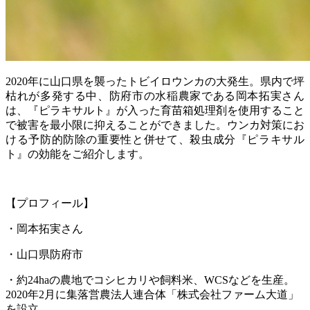
2020年に山口県を襲ったトビイロウンカの大発生。県内で坪
枯れが多発する中、防府市の水稲農家である岡本拓実さん
は、『ピラキサルト』が入った育苗箱処理剤を使用すること
で被害を最小限に抑えることができました。ウンカ対策にお
ける予防的防除の重要性と併せて、殺虫成分『ピラキサル
ト』の効能をご紹介します。
【プロフィール】
・岡本拓実さん
・山口県防府市
・約24haの農地でコシヒカリや飼料米、WCSなどを生産。
2020年2月に集落営農法人連合体「株式会社ファーム大道」
を設立。