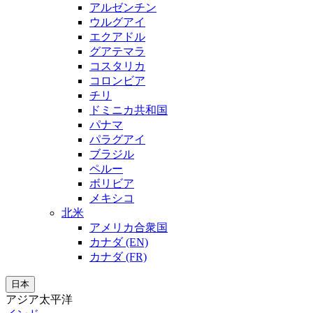
アルゼンチン
ウルグアイ
エクアドル
グアテマラ
コスタリカ
コロンビア
チリ
ドミニカ共和国
パナマ
パラグアイ
ブラジル
ペルー
ボリビア
メキシコ
北米
アメリカ合衆国
カナダ (EN)
カナダ (FR)
日本
アジア太平洋