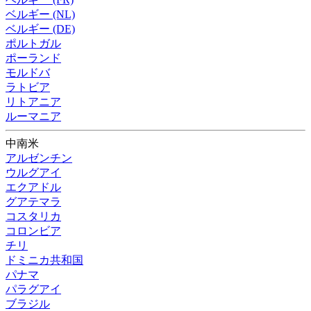
ベルギー (NL)
ベルギー (DE)
ポルトガル
ポーランド
モルドバ
ラトビア
リトアニア
ルーマニア
中南米
アルゼンチン
ウルグアイ
エクアドル
グアテマラ
コスタリカ
コロンビア
チリ
ドミニカ共和国
パナマ
パラグアイ
ブラジル