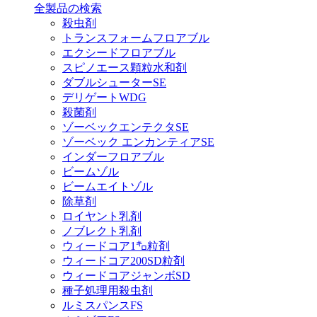
全製品の検索
殺虫剤
トランスフォームフロアブル
エクシードフロアブル
スピノエース顆粒水和剤
ダブルシューターSE
デリゲートWDG
殺菌剤
ゾーベックエンテクタSE
ゾーベック エンカンティアSE
インダーフロアブル
ビームゾル
ビームエイトゾル
除草剤
ロイヤント乳剤
ノブレクト乳剤
ウィードコア1㌔粒剤
ウィードコア200SD粒剤
ウィードコアジャンボSD
種子処理用殺虫剤
ルミスパンスFS