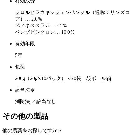
有効成分
フロルピラウキシフェンベンジル（通称：リンズコ
ア）… 2.0％
ペノキススラム… 2.5％
ベンゾビシクロン… 10.0％
有効年限
5年
包装
200g（20gX10パック） x 20袋 段ボール箱
該当法令
消防法 ／該当なし
その他の製品
他の農薬をお探しですか？