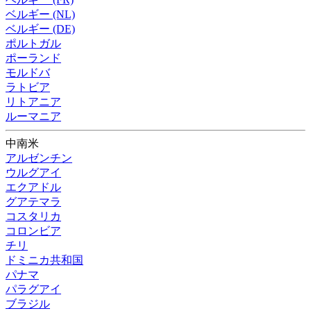
ベルギー (NL)
ベルギー (DE)
ポルトガル
ポーランド
モルドバ
ラトビア
リトアニア
ルーマニア
中南米
アルゼンチン
ウルグアイ
エクアドル
グアテマラ
コスタリカ
コロンビア
チリ
ドミニカ共和国
パナマ
パラグアイ
ブラジル