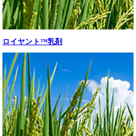
ロイヤント™乳剤