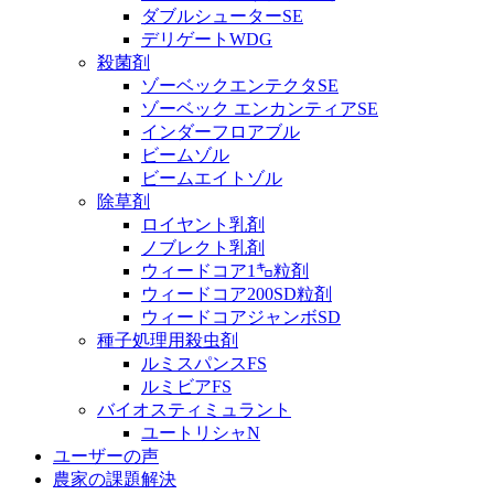
ダブルシューターSE
デリゲートWDG
殺菌剤
ゾーベックエンテクタSE
ゾーベック エンカンティアSE
インダーフロアブル
ビームゾル
ビームエイトゾル
除草剤
ロイヤント乳剤
ノブレクト乳剤
ウィードコア1㌔粒剤
ウィードコア200SD粒剤
ウィードコアジャンボSD
種子処理用殺虫剤
ルミスパンスFS
ルミビアFS
バイオスティミュラント
ユートリシャN
ユーザーの声
農家の課題解決