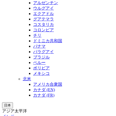
アルゼンチン
ウルグアイ
エクアドル
グアテマラ
コスタリカ
コロンビア
チリ
ドミニカ共和国
パナマ
パラグアイ
ブラジル
ペルー
ボリビア
メキシコ
北米
アメリカ合衆国
カナダ (EN)
カナダ (FR)
日本
アジア太平洋