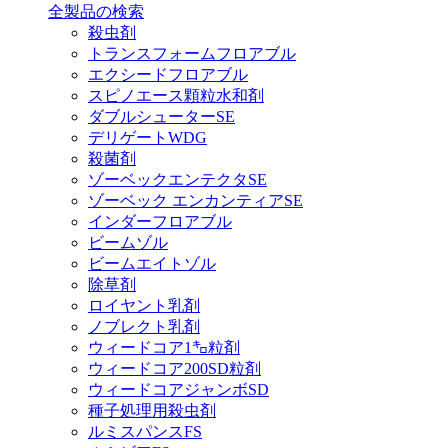
全製品の検索
殺虫剤
トランスフォームフロアブル
エクシードフロアブル
スピノエース顆粒水和剤
ダブルシューターSE
デリゲートWDG
殺菌剤
ゾーベックエンテクタSE
ゾーベック エンカンティアSE
インダーフロアブル
ビームゾル
ビームエイトゾル
除草剤
ロイヤント乳剤
ノブレクト乳剤
ウィードコア1㌔粒剤
ウィードコア200SD粒剤
ウィードコアジャンボSD
種子処理用殺虫剤
ルミスパンスFS