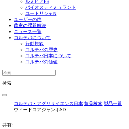
ルミビアFS
バイオスティミュラント
ユートリシャN
ユーザーの声
農家の課題解決
ニュース一覧
コルテバについて
行動規範
コルテバの歴史
コルテバ日本について
コルテバの価値
検索
コルテバ・アグリサイエンス日本
製品検索
製品一覧
ウィードコアジャンボSD
共有: