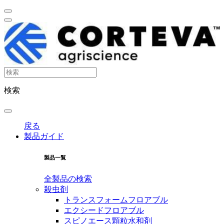
検索
戻る
製品ガイド
製品一覧
全製品の検索
殺虫剤
トランスフォームフロアブル
エクシードフロアブル
スピノエース顆粒水和剤