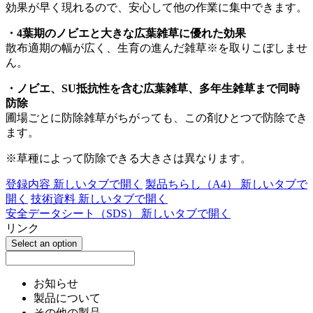
効果が早く現れるので、安心して他の作業に集中できます。
・4葉期のノビエと大きな広葉雑草に優れた効果
散布適期の幅が広く、生育の進んだ雑草※を取りこぼしませ
ん。
・ノビエ、SU抵抗性を含む広葉雑草、多年生雑草まで同時
防除
圃場ごとに防除雑草がちがっても、この剤ひとつで防除でき
ます。
※草種によって防除できる大きさは異なります。
登録内容
新しいタブで開く
製品ちらし（A4）
新しいタブで
開く
技術資料
新しいタブで開く
安全データシート（SDS）
新しいタブで開く
リンク
Select an option
お知らせ
製品について
その他の製品