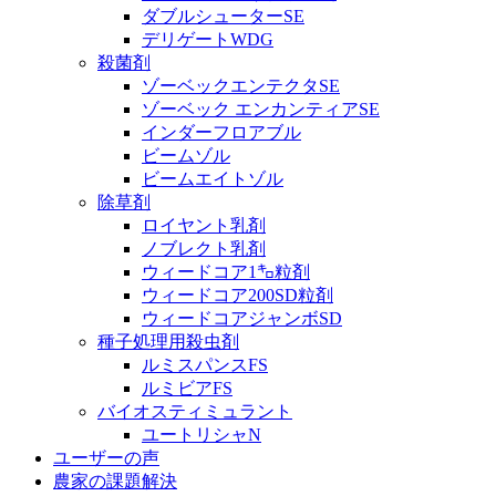
ダブルシューターSE
デリゲートWDG
殺菌剤
ゾーベックエンテクタSE
ゾーベック エンカンティアSE
インダーフロアブル
ビームゾル
ビームエイトゾル
除草剤
ロイヤント乳剤
ノブレクト乳剤
ウィードコア1㌔粒剤
ウィードコア200SD粒剤
ウィードコアジャンボSD
種子処理用殺虫剤
ルミスパンスFS
ルミビアFS
バイオスティミュラント
ユートリシャN
ユーザーの声
農家の課題解決