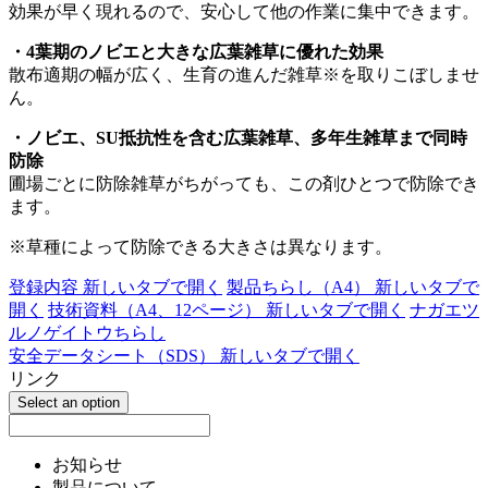
効果が早く現れるので、安心して他の作業に集中できます。
・4葉期のノビエと大きな広葉雑草に優れた効果
散布適期の幅が広く、生育の進んだ雑草※を取りこぼしませ
ん。
・ノビエ、SU抵抗性を含む広葉雑草、多年生雑草まで同時
防除
圃場ごとに防除雑草がちがっても、この剤ひとつで防除でき
ます。
※草種によって防除できる大きさは異なります。
登録内容
新しいタブで開く
製品ちらし（A4）
新しいタブで
開く
技術資料（A4、12ページ）
新しいタブで開く
ナガエツ
ルノゲイトウちらし
安全データシート（SDS）
新しいタブで開く
リンク
Select an option
お知らせ
製品について