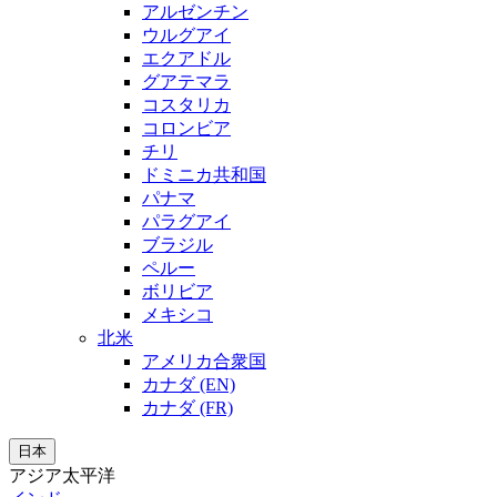
アルゼンチン
ウルグアイ
エクアドル
グアテマラ
コスタリカ
コロンビア
チリ
ドミニカ共和国
パナマ
パラグアイ
ブラジル
ペルー
ボリビア
メキシコ
北米
アメリカ合衆国
カナダ (EN)
カナダ (FR)
日本
アジア太平洋