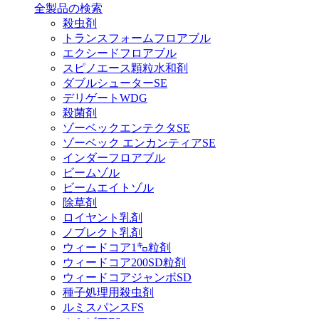
全製品の検索
殺虫剤
トランスフォームフロアブル
エクシードフロアブル
スピノエース顆粒水和剤
ダブルシューターSE
デリゲートWDG
殺菌剤
ゾーベックエンテクタSE
ゾーベック エンカンティアSE
インダーフロアブル
ビームゾル
ビームエイトゾル
除草剤
ロイヤント乳剤
ノブレクト乳剤
ウィードコア1㌔粒剤
ウィードコア200SD粒剤
ウィードコアジャンボSD
種子処理用殺虫剤
ルミスパンスFS