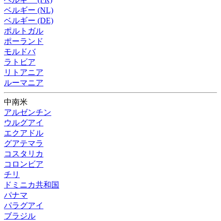
ベルギー (NL)
ベルギー (DE)
ポルトガル
ポーランド
モルドバ
ラトビア
リトアニア
ルーマニア
中南米
アルゼンチン
ウルグアイ
エクアドル
グアテマラ
コスタリカ
コロンビア
チリ
ドミニカ共和国
パナマ
パラグアイ
ブラジル