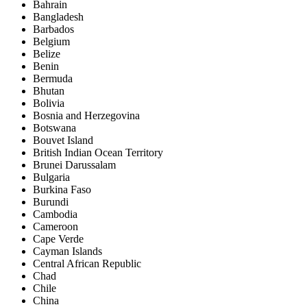
Bahrain
Bangladesh
Barbados
Belgium
Belize
Benin
Bermuda
Bhutan
Bolivia
Bosnia and Herzegovina
Botswana
Bouvet Island
British Indian Ocean Territory
Brunei Darussalam
Bulgaria
Burkina Faso
Burundi
Cambodia
Cameroon
Cape Verde
Cayman Islands
Central African Republic
Chad
Chile
China