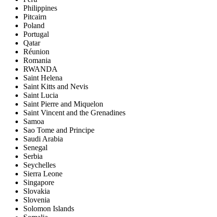
Philippines
Pitcairn
Poland
Portugal
Qatar
Réunion
Romania
RWANDA
Saint Helena
Saint Kitts and Nevis
Saint Lucia
Saint Pierre and Miquelon
Saint Vincent and the Grenadines
Samoa
Sao Tome and Principe
Saudi Arabia
Senegal
Serbia
Seychelles
Sierra Leone
Singapore
Slovakia
Slovenia
Solomon Islands