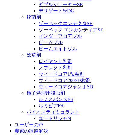
ダブルシューターSE
デリゲートWDG
殺菌剤
ゾーベックエンテクタSE
ゾーベック エンカンティアSE
インダーフロアブル
ビームゾル
ビームエイトゾル
除草剤
ロイヤント乳剤
ノブレクト乳剤
ウィードコア1㌔粒剤
ウィードコア200SD粒剤
ウィードコアジャンボSD
種子処理用殺虫剤
ルミスパンスFS
ルミビアFS
バイオスティミュラント
ユートリシャN
ユーザーの声
農家の課題解決