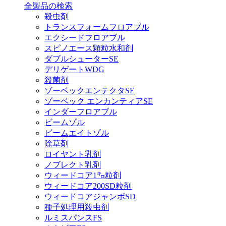
全製品の検索
殺虫剤
トランスフォームフロアブル
エクシードフロアブル
スピノエース顆粒水和剤
ダブルシューターSE
デリゲートWDG
殺菌剤
ゾーベックエンテクタSE
ゾーベック エンカンティアSE
インダーフロアブル
ビームゾル
ビームエイトゾル
除草剤
ロイヤント乳剤
ノブレクト乳剤
ウィードコア1㌔粒剤
ウィードコア200SD粒剤
ウィードコアジャンボSD
種子処理用殺虫剤
ルミスパンスFS