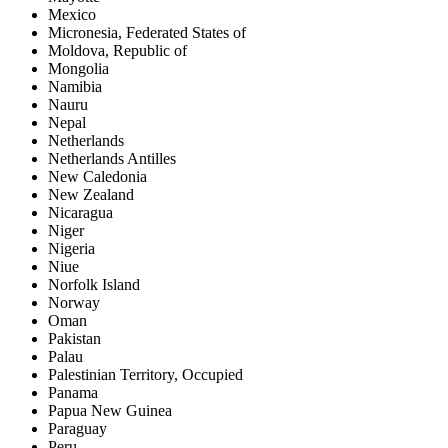
Mexico
Micronesia, Federated States of
Moldova, Republic of
Mongolia
Namibia
Nauru
Nepal
Netherlands
Netherlands Antilles
New Caledonia
New Zealand
Nicaragua
Niger
Nigeria
Niue
Norfolk Island
Norway
Oman
Pakistan
Palau
Palestinian Territory, Occupied
Panama
Papua New Guinea
Paraguay
Peru