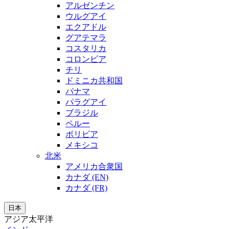
アルゼンチン
ウルグアイ
エクアドル
グアテマラ
コスタリカ
コロンビア
チリ
ドミニカ共和国
パナマ
パラグアイ
ブラジル
ペルー
ボリビア
メキシコ
北米
アメリカ合衆国
カナダ (EN)
カナダ (FR)
日本
アジア太平洋