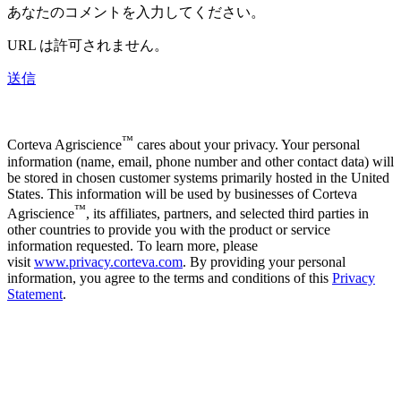
あなたのコメントを入力してください。
URL は許可されません。
送信
™
Corteva Agriscience
cares about your privacy. Your personal
information (name, email, phone number and other contact data) will
be stored in chosen customer systems primarily hosted in the United
States. This information will be used by businesses of Corteva
™
Agriscience
, its affiliates, partners, and selected third parties in
other countries to provide you with the product or service
information requested. To learn more, please
visit
www.privacy.corteva.com
. By providing your personal
information, you agree to the terms and conditions of this
Privacy
Statement
.