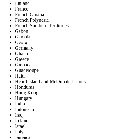
Finland
France
French Guiana
French Polynesia
French Southern Territories
Gabon
Gambia
Georgia
Germany
Ghana
Greece
Grenada
Guadeloupe
Haiti
Heard Island and McDonald Islands
Honduras
Hong Kong
Hungary
India
Indonesia
Iraq
Ireland
Israel
Italy
Jamaica