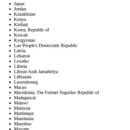
Japan
Jordan
Kazakhstan
Kenya
Kiribati
Korea, Republic of
Kuwait
Kyrgyzstan
Lao People's Democratic Republic
Latvia
Lebanon
Lesotho
Liberia
Libyan Arab Jamahiriya
Lithuania
Luxembourg
Macao
Macedonia, The Former Yugoslav Republic of
Madagascar
Malawi
Malaysia
Martinique
Mauritania
Mauritius
Mayotte