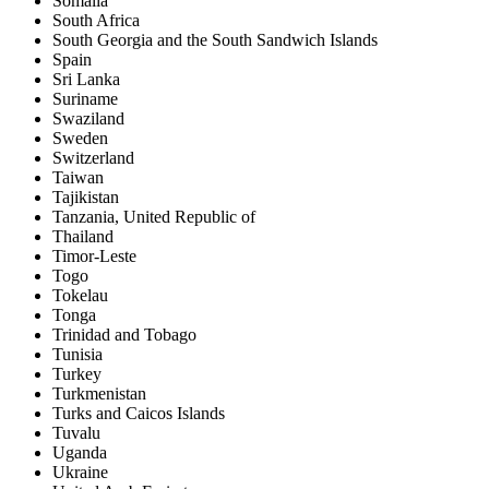
Somalia
South Africa
South Georgia and the South Sandwich Islands
Spain
Sri Lanka
Suriname
Swaziland
Sweden
Switzerland
Taiwan
Tajikistan
Tanzania, United Republic of
Thailand
Timor-Leste
Togo
Tokelau
Tonga
Trinidad and Tobago
Tunisia
Turkey
Turkmenistan
Turks and Caicos Islands
Tuvalu
Uganda
Ukraine