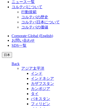
ニュース一覧
コルテバについて
行動規範
コルテバの歴史
コルテバ日本について
コルテバの価値
Corporate Global (English)
お問い合わせ
SDS一覧
日本
Back
アジア太平洋
インド
インドネシア
カザフスタン
カンボジア
タイ
パキスタン
フィリピン