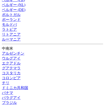
ベルギー (NL)
ベルギー (DE)
ポルトガル
ポーランド
モルドバ
ラトビア
リトアニア
ルーマニア
中南米
アルゼンチン
ウルグアイ
エクアドル
グアテマラ
コスタリカ
コロンビア
チリ
ドミニカ共和国
パナマ
パラグアイ
ブラジル