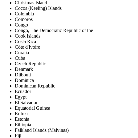
Christmas Island
Cocos (Keeling) Islands
Colombia
Comoros
Congo
Congo, The Democratic Republic of the
Cook Islands
Costa Rica
Côte d'Ivoire
Croatia
Cuba
Czech Republic
Denmark
Djibouti
Dominica
Dominican Republic
Ecuador
Egypt
El Salvador
Equatorial Guinea
Eritrea
Estonia
Ethiopia
Falkland Islands (Malvinas)
Fiji