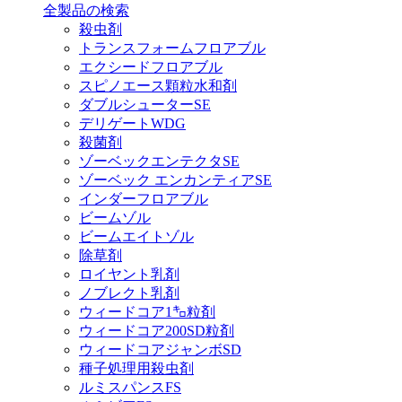
全製品の検索
殺虫剤
トランスフォームフロアブル
エクシードフロアブル
スピノエース顆粒水和剤
ダブルシューターSE
デリゲートWDG
殺菌剤
ゾーベックエンテクタSE
ゾーベック エンカンティアSE
インダーフロアブル
ビームゾル
ビームエイトゾル
除草剤
ロイヤント乳剤
ノブレクト乳剤
ウィードコア1㌔粒剤
ウィードコア200SD粒剤
ウィードコアジャンボSD
種子処理用殺虫剤
ルミスパンスFS