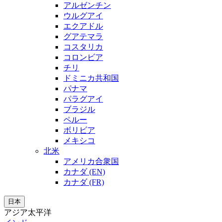
アルゼンチン
ウルグアイ
エクアドル
グアテマラ
コスタリカ
コロンビア
チリ
ドミニカ共和国
パナマ
パラグアイ
ブラジル
ペルー
ボリビア
メキシコ
北米
アメリカ合衆国
カナダ (EN)
カナダ (FR)
日本
アジア太平洋