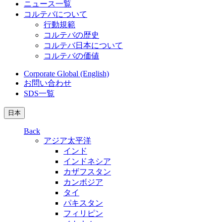
ニュース一覧
コルテバについて
行動規範
コルテバの歴史
コルテバ日本について
コルテバの価値
Corporate Global (English)
お問い合わせ
SDS一覧
日本
Back
アジア太平洋
インド
インドネシア
カザフスタン
カンボジア
タイ
パキスタン
フィリピン