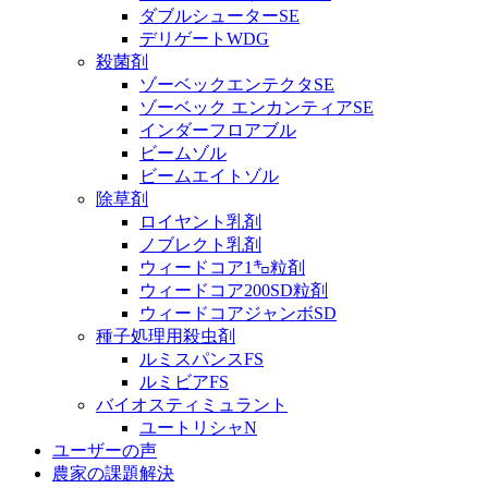
ダブルシューターSE
デリゲートWDG
殺菌剤
ゾーベックエンテクタSE
ゾーベック エンカンティアSE
インダーフロアブル
ビームゾル
ビームエイトゾル
除草剤
ロイヤント乳剤
ノブレクト乳剤
ウィードコア1㌔粒剤
ウィードコア200SD粒剤
ウィードコアジャンボSD
種子処理用殺虫剤
ルミスパンスFS
ルミビアFS
バイオスティミュラント
ユートリシャN
ユーザーの声
農家の課題解決