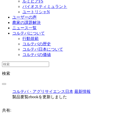
ルミビアFS
バイオスティミュラント
ユートリシャN
ユーザーの声
農家の課題解決
ニュース一覧
コルテバについて
行動規範
コルテバの歴史
コルテバ日本について
コルテバの価値
検索
コルテバ・アグリサイエンス日本
最新情報
製品要覧ebookを更新しました
共有: