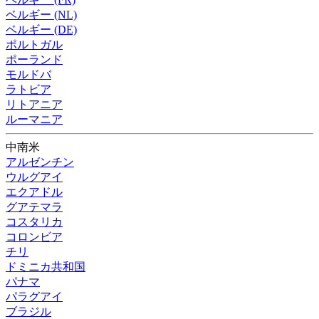
ベルギー (NL)
ベルギー (DE)
ポルトガル
ポーランド
モルドバ
ラトビア
リトアニア
ルーマニア
中南米
アルゼンチン
ウルグアイ
エクアドル
グアテマラ
コスタリカ
コロンビア
チリ
ドミニカ共和国
パナマ
パラグアイ
ブラジル