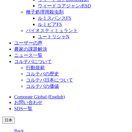
ウィードコアジャンボSD
種子処理用殺虫剤
ルミスパンスFS
ルミビアFS
バイオスティミュラント
ユートリシャN
ユーザーの声
農家の課題解決
ニュース一覧
コルテバについて
行動規範
コルテバの歴史
コルテバ日本について
コルテバの価値
Corporate Global (English)
お問い合わせ
SDS一覧
日本
Back