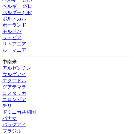
ベルギー (NL)
ベルギー (DE)
ポルトガル
ポーランド
モルドバ
ラトビア
リトアニア
ルーマニア
中南米
アルゼンチン
ウルグアイ
エクアドル
グアテマラ
コスタリカ
コロンビア
チリ
ドミニカ共和国
パナマ
パラグアイ
ブラジル