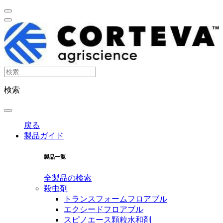
検索
戻る
製品ガイド
製品一覧
全製品の検索
殺虫剤
トランスフォームフロアブル
エクシードフロアブル
スピノエース顆粒水和剤