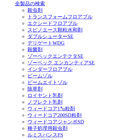
全製品の検索
殺虫剤
トランスフォームフロアブル
エクシードフロアブル
スピノエース顆粒水和剤
ダブルシューターSE
デリゲートWDG
殺菌剤
ゾーベックエンテクタSE
ゾーベック エンカンティアSE
インダーフロアブル
ビームゾル
ビームエイトゾル
除草剤
ロイヤント乳剤
ノブレクト乳剤
ウィードコア1㌔粒剤
ウィードコア200SD粒剤
ウィードコアジャンボSD
種子処理用殺虫剤
ルミスパンスFS