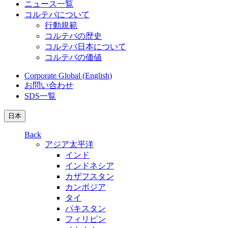
ニュース一覧
コルテバについて
行動規範
コルテバの歴史
コルテバ日本について
コルテバの価値
Corporate Global (English)
お問い合わせ
SDS一覧
日本
Back
アジア太平洋
インド
インドネシア
カザフスタン
カンボジア
タイ
パキスタン
フィリピン