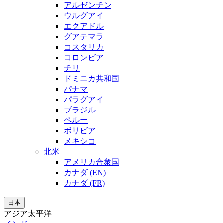
アルゼンチン
ウルグアイ
エクアドル
グアテマラ
コスタリカ
コロンビア
チリ
ドミニカ共和国
パナマ
パラグアイ
ブラジル
ペルー
ボリビア
メキシコ
北米
アメリカ合衆国
カナダ (EN)
カナダ (FR)
日本
アジア太平洋