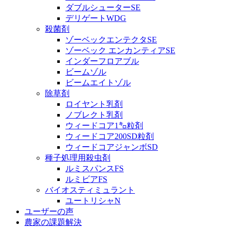
ダブルシューターSE
デリゲートWDG
殺菌剤
ゾーベックエンテクタSE
ゾーベック エンカンティアSE
インダーフロアブル
ビームゾル
ビームエイトゾル
除草剤
ロイヤント乳剤
ノブレクト乳剤
ウィードコア1㌔粒剤
ウィードコア200SD粒剤
ウィードコアジャンボSD
種子処理用殺虫剤
ルミスパンスFS
ルミビアFS
バイオスティミュラント
ユートリシャN
ユーザーの声
農家の課題解決