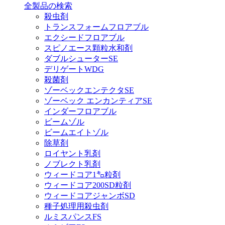
全製品の検索
殺虫剤
トランスフォームフロアブル
エクシードフロアブル
スピノエース顆粒水和剤
ダブルシューターSE
デリゲートWDG
殺菌剤
ゾーベックエンテクタSE
ゾーベック エンカンティアSE
インダーフロアブル
ビームゾル
ビームエイトゾル
除草剤
ロイヤント乳剤
ノブレクト乳剤
ウィードコア1㌔粒剤
ウィードコア200SD粒剤
ウィードコアジャンボSD
種子処理用殺虫剤
ルミスパンスFS