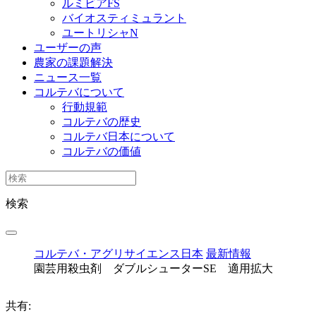
ルミビアFS
バイオスティミュラント
ユートリシャN
ユーザーの声
農家の課題解決
ニュース一覧
コルテバについて
行動規範
コルテバの歴史
コルテバ日本について
コルテバの価値
検索
コルテバ・アグリサイエンス日本
最新情報
園芸用殺虫剤 ダブルシューターSE 適用拡大
共有: