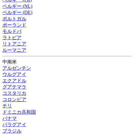
ベルギー (NL)
ベルギー (DE)
ポルトガル
ポーランド
モルドバ
ラトビア
リトアニア
ルーマニア
中南米
アルゼンチン
ウルグアイ
エクアドル
グアテマラ
コスタリカ
コロンビア
チリ
ドミニカ共和国
パナマ
パラグアイ
ブラジル