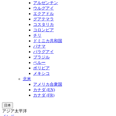
アルゼンチン
ウルグアイ
エクアドル
グアテマラ
コスタリカ
コロンビア
チリ
ドミニカ共和国
パナマ
パラグアイ
ブラジル
ペルー
ボリビア
メキシコ
北米
アメリカ合衆国
カナダ (EN)
カナダ (FR)
日本
アジア太平洋