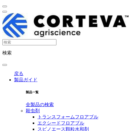
検索
戻る
製品ガイド
製品一覧
全製品の検索
殺虫剤
トランスフォームフロアブル
エクシードフロアブル
スピノエース顆粒水和剤