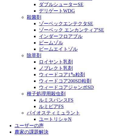
ダブルシューターSE
デリゲートWDG
殺菌剤
ゾーベックエンテクタSE
ゾーベック エンカンティアSE
インダーフロアブル
ビームゾル
ビームエイトゾル
除草剤
ロイヤント乳剤
ノブレクト乳剤
ウィードコア1㌔粒剤
ウィードコア200SD粒剤
ウィードコアジャンボSD
種子処理用殺虫剤
ルミスパンスFS
ルミビアFS
バイオスティミュラント
ユートリシャN
ユーザーの声
農家の課題解決