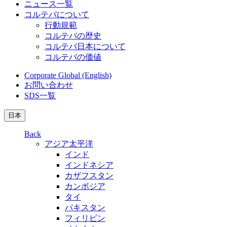
ニュース一覧
コルテバについて
行動規範
コルテバの歴史
コルテバ日本について
コルテバの価値
Corporate Global (English)
お問い合わせ
SDS一覧
日本
Back
アジア太平洋
インド
インドネシア
カザフスタン
カンボジア
タイ
パキスタン
フィリピン