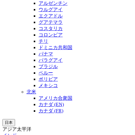
アルゼンチン
ウルグアイ
エクアドル
グアテマラ
コスタリカ
コロンビア
チリ
ドミニカ共和国
パナマ
パラグアイ
ブラジル
ペルー
ボリビア
メキシコ
北米
アメリカ合衆国
カナダ (EN)
カナダ (FR)
日本
アジア太平洋