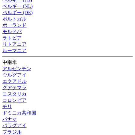
ベルギー (NL)
ベルギー (DE)
ポルトガル
ポーランド
モルドバ
ラトビア
リトアニア
ルーマニア
中南米
アルゼンチン
ウルグアイ
エクアドル
グアテマラ
コスタリカ
コロンビア
チリ
ドミニカ共和国
パナマ
パラグアイ
ブラジル