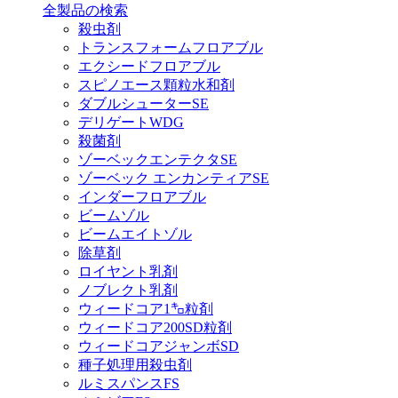
全製品の検索
殺虫剤
トランスフォームフロアブル
エクシードフロアブル
スピノエース顆粒水和剤
ダブルシューターSE
デリゲートWDG
殺菌剤
ゾーベックエンテクタSE
ゾーベック エンカンティアSE
インダーフロアブル
ビームゾル
ビームエイトゾル
除草剤
ロイヤント乳剤
ノブレクト乳剤
ウィードコア1㌔粒剤
ウィードコア200SD粒剤
ウィードコアジャンボSD
種子処理用殺虫剤
ルミスパンスFS