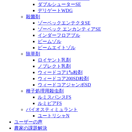
ダブルシューターSE
デリゲートWDG
殺菌剤
ゾーベックエンテクタSE
ゾーベック エンカンティアSE
インダーフロアブル
ビームゾル
ビームエイトゾル
除草剤
ロイヤント乳剤
ノブレクト乳剤
ウィードコア1㌔粒剤
ウィードコア200SD粒剤
ウィードコアジャンボSD
種子処理用殺虫剤
ルミスパンスFS
ルミビアFS
バイオスティミュラント
ユートリシャN
ユーザーの声
農家の課題解決