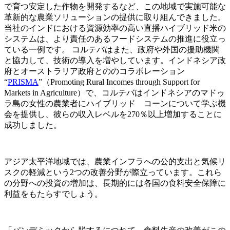
で育つ安定した作物を開発するなど、この地域で実施可能な
革新的な農業ソリューションの提供に取り組んできました。
当社のインドにおける資源効率の高い直播ハイブリッド米の
システムは、より責任のあるフードシステムの推進に役立っ
ている一例です。 コルテバはまた、政府や外国の援助機関
と協力して、技術の導入を増やしています。インドネシア政
府とオーストラリア政府とののコラボレーション
“
PRISMA
”（Promoting Rural Incomes through Support for
Markets in Agriculture）で、コルテバはインドネシアのマドゥ
ラ島の女性の農業者にハイブリッド コーンについて学ぶ機
会を提供し、彼らの収入レベルを270％以上増加することに
成功しました。
アジア太平洋地域では、農業インフラへの公的支出と気候リ
スクの軽減という2つの改善分野が際立っています。これら
の分野への投資の増加は、長期的には各国の食料安全保障に
利益をもたらすでしょう。