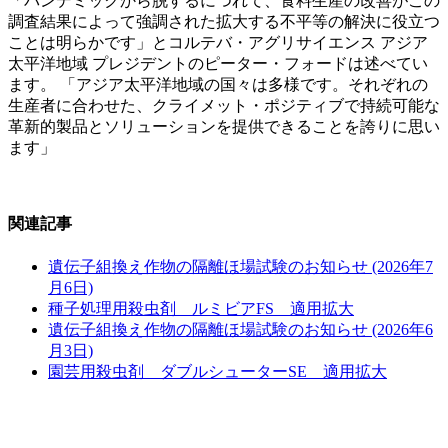
「パンデミックから脱するにつれて、食料生産の改善がこの
調査結果によって強調された拡大する不平等の解決に役立つ
ことは明らかです」とコルテバ・アグリサイエンス アジア
太平洋地域 プレジデントのピーター・フォードは述べてい
ます。 「アジア太平洋地域の国々は多様です。それぞれの
生産者に合わせた、クライメット・ポジティブで持続可能な
革新的製品とソリューションを提供できることを誇りに思い
ます」
関連記事
遺伝子組換え作物の隔離ほ場試験のお知らせ (2026年7
月6日)
種子処理用殺虫剤 ルミビアFS 適用拡大
遺伝子組換え作物の隔離ほ場試験のお知らせ (2026年6
月3日)
園芸用殺虫剤 ダブルシューターSE 適用拡大