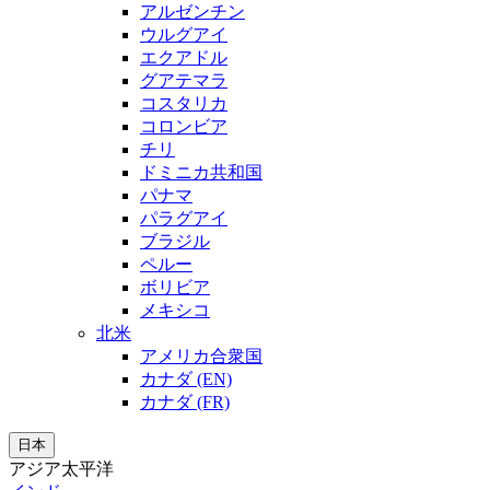
アルゼンチン
ウルグアイ
エクアドル
グアテマラ
コスタリカ
コロンビア
チリ
ドミニカ共和国
パナマ
パラグアイ
ブラジル
ペルー
ボリビア
メキシコ
北米
アメリカ合衆国
カナダ (EN)
カナダ (FR)
日本
アジア太平洋