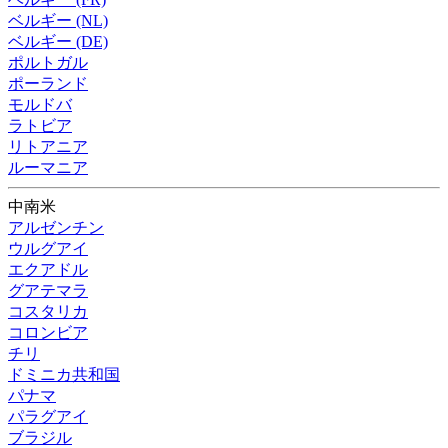
ベルギー (NL)
ベルギー (DE)
ポルトガル
ポーランド
モルドバ
ラトビア
リトアニア
ルーマニア
中南米
アルゼンチン
ウルグアイ
エクアドル
グアテマラ
コスタリカ
コロンビア
チリ
ドミニカ共和国
パナマ
パラグアイ
ブラジル