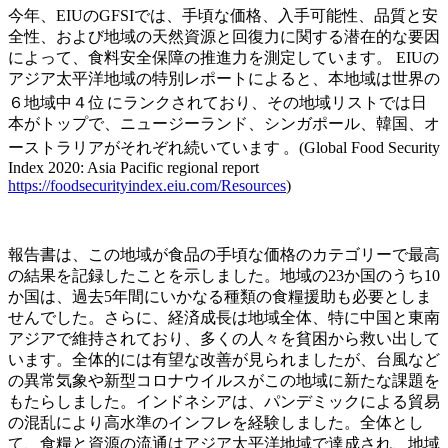
今年、EIUのGFSIでは、手頃な価格、入手可能性、品質と安
全性、および地域の天然資源と回復力に関する潜在的な要因
によって、食料安全保障の推進力を測定しています。 EIUの
アジア太平洋地域の特別レポートによると、本地域は世界の
６地域中４位
にランクされており、その地域リストでは日
本がトップで、ニュージーランド、シンガポール、韓国、オ
ーストラリアがそれぞれ続いています
。(Global Food Security
Index 2020: Asia Pacific regional report
https://foodsecurityindex.eiu.com/Resources
)
報告書は、この地域が食品の手頃な価格のカテゴリーで最高
の結果を記録したことを示しました。地域の23か国のうち10
か国は、過去5年間にいかなる種類の食糧援助も必要としま
せんでした。さらに、経済成長は地域全体、特に中国と東南
アジアで維持されており、多くの人々を貧困から救い出して
います。全体的には有望な改善が見られましたが、台風など
の異常気象や新型コロナウイルスがこの地域に新たな課題を
もたらしました。インドネシアは、パンデミックによる貿易
の混乱により高水準のインフレを経験しました。全体とし
て、食糧と資源の流通はアジア太平洋地域で達成され、地域