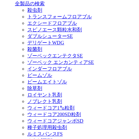
全製品の検索
殺虫剤
トランスフォームフロアブル
エクシードフロアブル
スピノエース顆粒水和剤
ダブルシューターSE
デリゲートWDG
殺菌剤
ゾーベックエンテクタSE
ゾーベック エンカンティアSE
インダーフロアブル
ビームゾル
ビームエイトゾル
除草剤
ロイヤント乳剤
ノブレクト乳剤
ウィードコア1㌔粒剤
ウィードコア200SD粒剤
ウィードコアジャンボSD
種子処理用殺虫剤
ルミスパンスFS