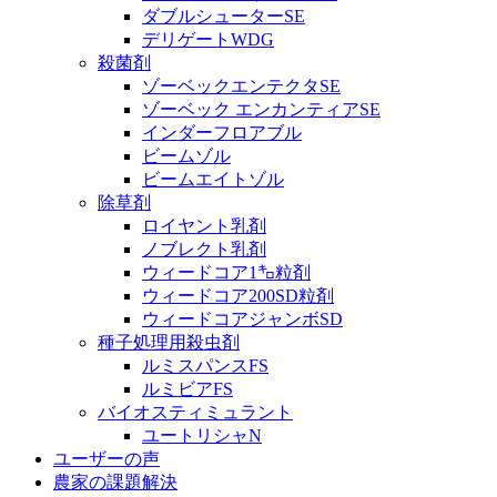
ダブルシューターSE
デリゲートWDG
殺菌剤
ゾーベックエンテクタSE
ゾーベック エンカンティアSE
インダーフロアブル
ビームゾル
ビームエイトゾル
除草剤
ロイヤント乳剤
ノブレクト乳剤
ウィードコア1㌔粒剤
ウィードコア200SD粒剤
ウィードコアジャンボSD
種子処理用殺虫剤
ルミスパンスFS
ルミビアFS
バイオスティミュラント
ユートリシャN
ユーザーの声
農家の課題解決