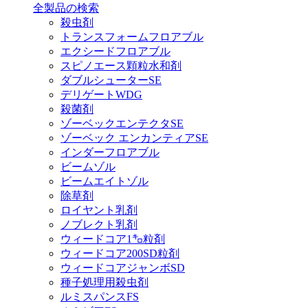
全製品の検索
殺虫剤
トランスフォームフロアブル
エクシードフロアブル
スピノエース顆粒水和剤
ダブルシューターSE
デリゲートWDG
殺菌剤
ゾーベックエンテクタSE
ゾーベック エンカンティアSE
インダーフロアブル
ビームゾル
ビームエイトゾル
除草剤
ロイヤント乳剤
ノブレクト乳剤
ウィードコア1㌔粒剤
ウィードコア200SD粒剤
ウィードコアジャンボSD
種子処理用殺虫剤
ルミスパンスFS