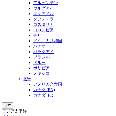
アルゼンチン
ウルグアイ
エクアドル
グアテマラ
コスタリカ
コロンビア
チリ
ドミニカ共和国
パナマ
パラグアイ
ブラジル
ペルー
ボリビア
メキシコ
北米
アメリカ合衆国
カナダ (EN)
カナダ (FR)
日本
アジア太平洋