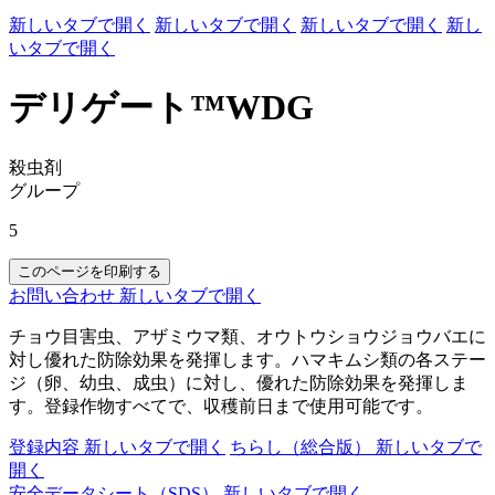
新しいタブで開く
新しいタブで開く
新しいタブで開く
新し
いタブで開く
デリゲート™WDG
殺虫剤
グループ
5
このページを印刷する
お問い合わせ
新しいタブで開く
チョウ目害虫、アザミウマ類、オウトウショウジョウバエに
対し優れた防除効果を発揮します。ハマキムシ類の各ステー
ジ（卵、幼虫、成虫）に対し、優れた防除効果を発揮しま
す。登録作物すべてで、収穫前日まで使用可能です。
登録内容
新しいタブで開く
ちらし（総合版）
新しいタブで
開く
安全データシート（SDS）
新しいタブで開く