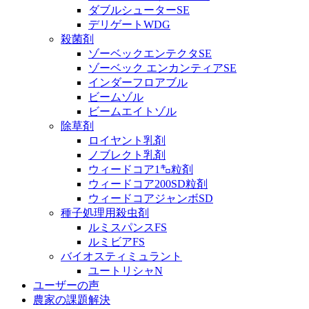
ダブルシューターSE
デリゲートWDG
殺菌剤
ゾーベックエンテクタSE
ゾーベック エンカンティアSE
インダーフロアブル
ビームゾル
ビームエイトゾル
除草剤
ロイヤント乳剤
ノブレクト乳剤
ウィードコア1㌔粒剤
ウィードコア200SD粒剤
ウィードコアジャンボSD
種子処理用殺虫剤
ルミスパンスFS
ルミビアFS
バイオスティミュラント
ユートリシャN
ユーザーの声
農家の課題解決