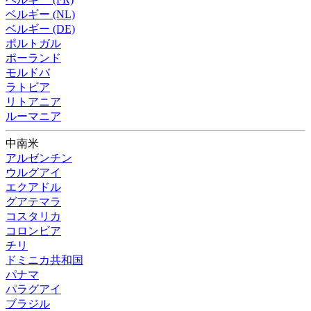
ベルギー (NL)
ベルギー (DE)
ポルトガル
ポーランド
モルドバ
ラトビア
リトアニア
ルーマニア
中南米
アルゼンチン
ウルグアイ
エクアドル
グアテマラ
コスタリカ
コロンビア
チリ
ドミニカ共和国
パナマ
パラグアイ
ブラジル