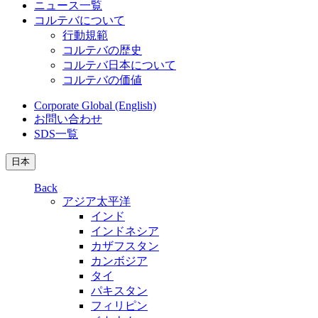
ニュース一覧
コルテバについて
行動規範
コルテバの歴史
コルテバ日本について
コルテバの価値
Corporate Global (English)
お問い合わせ
SDS一覧
日本
Back
アジア太平洋
インド
インドネシア
カザフスタン
カンボジア
タイ
パキスタン
フィリピン