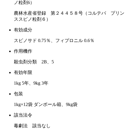
ノ粒剤6）
農林水産省登録 第２４４５８号（コルテバ プリン
ススピノ粒剤６）
有効成分
スピノサド 0.75％、フィプロニル 0.6％
作用機作
殺虫剤分類 2B、5
有効年限
1kg 5年、9kg 3年
包装
1kg×12袋 ダンボール箱、9kg袋
該当法令
毒劇法 該当なし