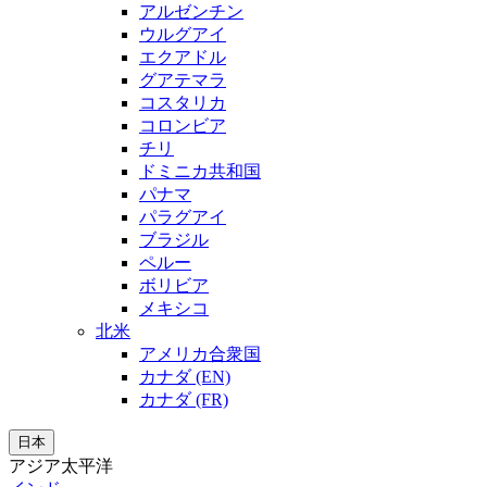
アルゼンチン
ウルグアイ
エクアドル
グアテマラ
コスタリカ
コロンビア
チリ
ドミニカ共和国
パナマ
パラグアイ
ブラジル
ペルー
ボリビア
メキシコ
北米
アメリカ合衆国
カナダ (EN)
カナダ (FR)
日本
アジア太平洋