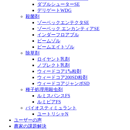
ダブルシューターSE
デリゲートWDG
殺菌剤
ゾーベックエンテクタSE
ゾーベック エンカンティアSE
インダーフロアブル
ビームゾル
ビームエイトゾル
除草剤
ロイヤント乳剤
ノブレクト乳剤
ウィードコア1㌔粒剤
ウィードコア200SD粒剤
ウィードコアジャンボSD
種子処理用殺虫剤
ルミスパンスFS
ルミビアFS
バイオスティミュラント
ユートリシャN
ユーザーの声
農家の課題解決