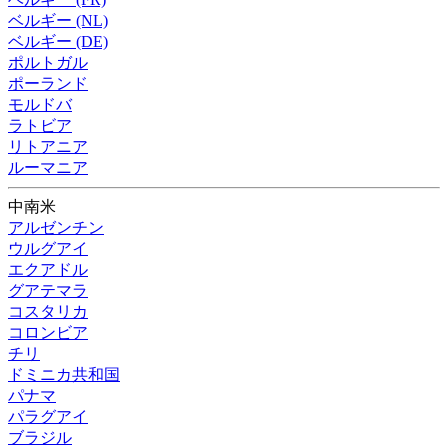
ベルギー (NL)
ベルギー (DE)
ポルトガル
ポーランド
モルドバ
ラトビア
リトアニア
ルーマニア
中南米
アルゼンチン
ウルグアイ
エクアドル
グアテマラ
コスタリカ
コロンビア
チリ
ドミニカ共和国
パナマ
パラグアイ
ブラジル