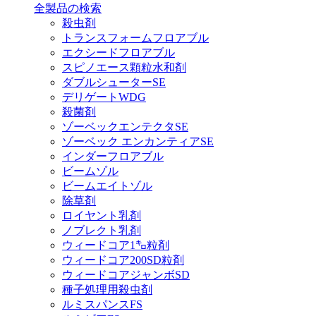
全製品の検索
殺虫剤
トランスフォームフロアブル
エクシードフロアブル
スピノエース顆粒水和剤
ダブルシューターSE
デリゲートWDG
殺菌剤
ゾーベックエンテクタSE
ゾーベック エンカンティアSE
インダーフロアブル
ビームゾル
ビームエイトゾル
除草剤
ロイヤント乳剤
ノブレクト乳剤
ウィードコア1㌔粒剤
ウィードコア200SD粒剤
ウィードコアジャンボSD
種子処理用殺虫剤
ルミスパンスFS