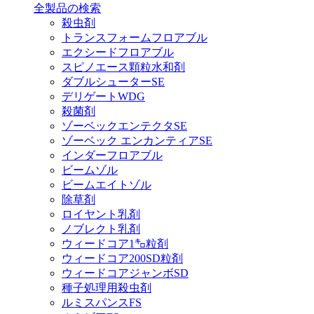
全製品の検索
殺虫剤
トランスフォームフロアブル
エクシードフロアブル
スピノエース顆粒水和剤
ダブルシューターSE
デリゲートWDG
殺菌剤
ゾーベックエンテクタSE
ゾーベック エンカンティアSE
インダーフロアブル
ビームゾル
ビームエイトゾル
除草剤
ロイヤント乳剤
ノブレクト乳剤
ウィードコア1㌔粒剤
ウィードコア200SD粒剤
ウィードコアジャンボSD
種子処理用殺虫剤
ルミスパンスFS