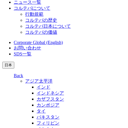
ニュース一覧
コルテバについて
行動規範
コルテバの歴史
コルテバ日本について
コルテバの価値
Corporate Global (English)
お問い合わせ
SDS一覧
日本
Back
アジア太平洋
インド
インドネシア
カザフスタン
カンボジア
タイ
パキスタン
フィリピン