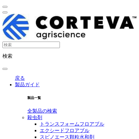
検索
戻る
製品ガイド
製品一覧
全製品の検索
殺虫剤
トランスフォームフロアブル
エクシードフロアブル
スピノエース顆粒水和剤