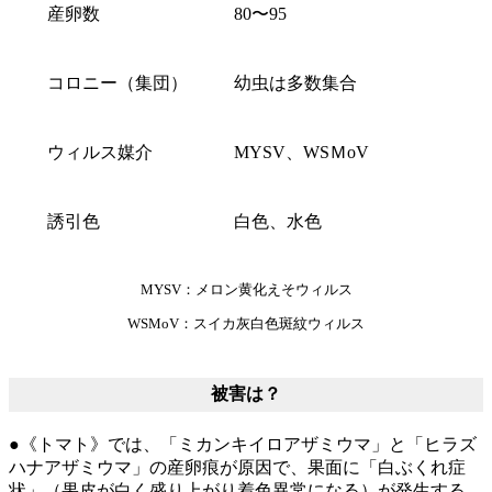
産卵数
80〜95
コロニー（集団）
幼虫は多数集合
ウィルス媒介
MYSV、WSＭoV
誘引色
白色、水色
MYSV：メロン黄化えそウィルス
WSMoV：スイカ灰白色斑紋ウィルス
被害は？
●《トマト》では、「ミカンキイロアザミウマ」と「ヒラズ
ハナアザミウマ」の産卵痕が原因で、果面に「白ぶくれ症
状」（果皮が白く盛り上がり着色異常になる）が発生する。