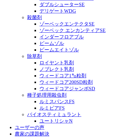
ダブルシューターSE
デリゲートWDG
殺菌剤
ゾーベックエンテクタSE
ゾーベック エンカンティアSE
インダーフロアブル
ビームゾル
ビームエイトゾル
除草剤
ロイヤント乳剤
ノブレクト乳剤
ウィードコア1㌔粒剤
ウィードコア200SD粒剤
ウィードコアジャンボSD
種子処理用殺虫剤
ルミスパンスFS
ルミビアFS
バイオスティミュラント
ユートリシャN
ユーザーの声
農家の課題解決