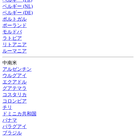
ベルギー (NL)
ベルギー (DE)
ポルトガル
ポーランド
モルドバ
ラトビア
リトアニア
ルーマニア
中南米
アルゼンチン
ウルグアイ
エクアドル
グアテマラ
コスタリカ
コロンビア
チリ
ドミニカ共和国
パナマ
パラグアイ
ブラジル