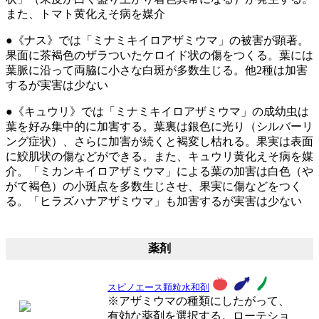
また、トマト黄化えそ病を媒介
●《ナス》では「ミナミキイロアザミウマ」の被害が顕著。
果面に茶褐色のザラついたケロイド状の傷をつくる。葉には
葉脈に沿って両脇に小さな白斑が多数生じる。他2種は加害
するが実害は少ない
●《キュウリ》では「ミナミキイロアザミウマ」の成幼虫は
葉を好み集中的に加害する。葉裏は銀色に光り（シルバーリ
ング症状）、さらに加害が続くと褐変し枯れる。果実は表面
に鮫肌状の傷などができる。また、キュウリ黄化えそ病を媒
介。「ミカンキイロアザミウマ」による葉の加害は白色（や
がて褐色）の小斑点を多数生じさせ、果実に傷などをつく
る。「ヒラズハナアザミウマ」も加害するが実害は少ない
薬剤
スピノエース顆粒水和剤
※アザミウマの種類にしたがって、
有効な薬剤を選択する。ローテショ