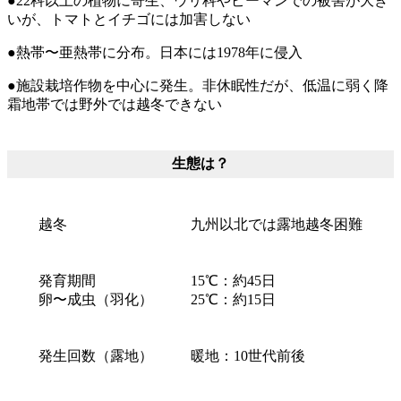
●22科以上の植物に寄生、ウリ科やピーマンでの被害が大き
いが、トマトとイチゴには加害しない
●熱帯〜亜熱帯に分布。日本には1978年に侵入
●施設栽培作物を中心に発生。非休眠性だが、低温に弱く降
霜地帯では野外では越冬できない
生態は？
越冬
九州以北では露地越冬困難
発育期間
15℃：約45日
卵〜成虫（羽化）
25℃：約15日
発生回数（露地）
暖地：10世代前後