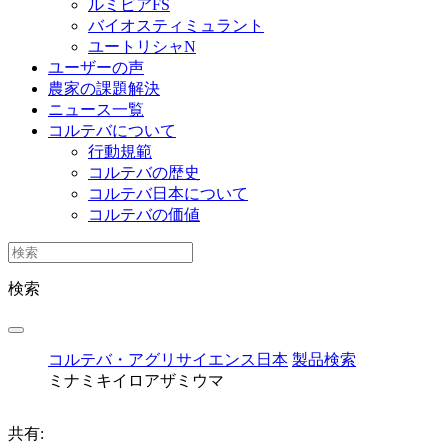
ルミビアFS
バイオスティミュラント
ユートリシャN
ユーザーの声
農家の課題解決
ニュース一覧
コルテバについて
行動規範
コルテバの歴史
コルテバ日本について
コルテバの価値
検索
コルテバ・アグリサイエンス日本
製品検索
ミナミキイロアザミウマ
共有: