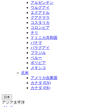
アルゼンチン
ウルグアイ
エクアドル
グアテマラ
コスタリカ
コロンビア
チリ
ドミニカ共和国
パナマ
パラグアイ
ブラジル
ペルー
ボリビア
メキシコ
北米
アメリカ合衆国
カナダ (EN)
カナダ (FR)
日本
アジア太平洋