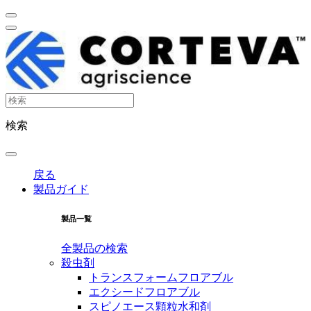
検索
戻る
製品ガイド
製品一覧
全製品の検索
殺虫剤
トランスフォームフロアブル
エクシードフロアブル
スピノエース顆粒水和剤