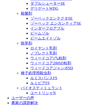
ダブルシューターSE
デリゲートWDG
殺菌剤
ゾーベックエンテクタSE
ゾーベック エンカンティアSE
インダーフロアブル
ビームゾル
ビームエイトゾル
除草剤
ロイヤント乳剤
ノブレクト乳剤
ウィードコア1㌔粒剤
ウィードコア200SD粒剤
ウィードコアジャンボSD
種子処理用殺虫剤
ルミスパンスFS
ルミビアFS
バイオスティミュラント
ユートリシャN
ユーザーの声
農家の課題解決