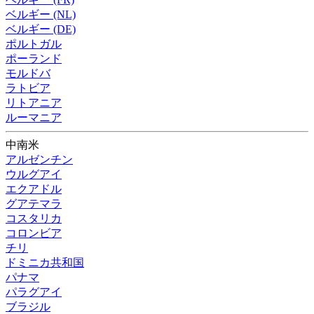
ベルギー (NL)
ベルギー (DE)
ポルトガル
ポーランド
モルドバ
ラトビア
リトアニア
ルーマニア
中南米
アルゼンチン
ウルグアイ
エクアドル
グアテマラ
コスタリカ
コロンビア
チリ
ドミニカ共和国
パナマ
パラグアイ
ブラジル