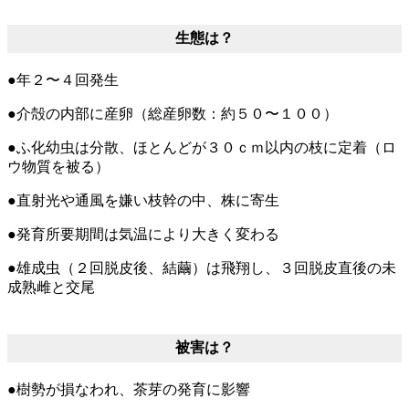
生態は？
●年２〜４回発生
●介殻の内部に産卵（総産卵数：約５０〜１００）
●ふ化幼虫は分散、ほとんどが３０ｃｍ以内の枝に定着（ロ
ウ物質を被る）
●直射光や通風を嫌い枝幹の中、株に寄生
●発育所要期間は気温により大きく変わる
●雄成虫（２回脱皮後、結繭）は飛翔し、３回脱皮直後の未
成熟雌と交尾
被害は？
●樹勢が損なわれ、茶芽の発育に影響