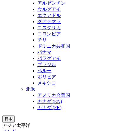
アルゼンチン
ウルグアイ
エクアドル
グアテマラ
コスタリカ
コロンビア
チリ
ドミニカ共和国
パナマ
パラグアイ
ブラジル
ペルー
ボリビア
メキシコ
北米
アメリカ合衆国
カナダ (EN)
カナダ (FR)
日本
アジア太平洋