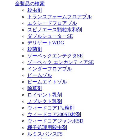
全製品の検索
殺虫剤
トランスフォームフロアブル
エクシードフロアブル
スピノエース顆粒水和剤
ダブルシューターSE
デリゲートWDG
殺菌剤
ゾーベックエンテクタSE
ゾーベック エンカンティアSE
インダーフロアブル
ビームゾル
ビームエイトゾル
除草剤
ロイヤント乳剤
ノブレクト乳剤
ウィードコア1㌔粒剤
ウィードコア200SD粒剤
ウィードコアジャンボSD
種子処理用殺虫剤
ルミスパンスFS