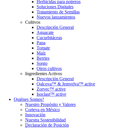
Herbicidas para potreros
Soluciones Digitales
Tratamiento de Semillas
Nuevos lanzamientos
Cultivos
Descripción General
Aguacate
Cucurbitáceas
Papa
Tomate
Maíz
Berries
Sorgo
Otros cultivos
Ingredientes Activos
Descripción General
Qalcova™ & Jemvelva™ active
Zorvec™ active
Isoclast™ active
Quiénes Somos?
Nuestro Propósito y Valores
Corteva en México
Innovación
Nuestra Sostenibilidad
Declaración de Posición