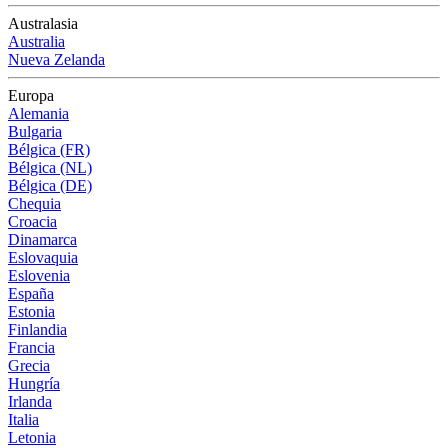
Australasia
Australia
Nueva Zelanda
Europa
Alemania
Bulgaria
Bélgica (FR)
Bélgica (NL)
Bélgica (DE)
Chequia
Croacia
Dinamarca
Eslovaquia
Eslovenia
España
Estonia
Finlandia
Francia
Grecia
Hungría
Irlanda
Italia
Letonia