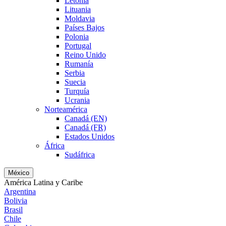
Letonia
Lituania
Moldavia
Países Bajos
Polonia
Portugal
Reino Unido
Rumanía
Serbia
Suecia
Turquía
Ucrania
Norteamérica
Canadá (EN)
Canadá (FR)
Estados Unidos
África
Sudáfrica
México
América Latina y Caribe
Argentina
Bolivia
Brasil
Chile