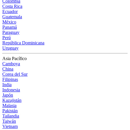
Colombia
Costa Rica
Ecuador
Guatemala
México
Panamá
Paraguay
Perú
República Dominicana
Uruguay
Asia Pacífico
Camboya
China
Corea del Sur
Filipinas
India
Indonesia
Japón
Kazajistán
Malasia
Pakistán
Tailandia
Taiwán
Vietnam