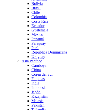
Bolivia
Brasil
Chile
Colombia
Costa Rica
Ecuador
Guatemala
México
Panamá
Paraguay
Perú
República Dominicana
Uruguay
Asia Pacífico
Camboya
China
Corea del Sur
Filipinas
India
Indonesia
Japón
Kazajistán
Malasia
Pakistán
Tailandia