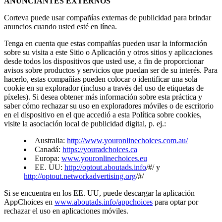
ANUNCIANTES EXTERNOS
Corteva puede usar compañías externas de publicidad para brindar
anuncios cuando usted esté en línea.
Tenga en cuenta que estas compañías pueden usar la información
sobre su visita a este Sitio o Aplicación y otros sitios y aplicaciones
desde todos los dispositivos que usted use, a fin de proporcionar
avisos sobre productos y servicios que puedan ser de su interés. Para
hacerlo, estas compañías pueden colocar o identificar una sola
cookie en su explorador (incluso a través del uso de etiquetas de
píxeles). Si desea obtener más información sobre esta práctica y
saber cómo rechazar su uso en exploradores móviles o de escritorio
en el dispositivo en el que accedió a esta Política sobre cookies,
visite la asociación local de publicidad digital, p. ej.:
Australia:
http://www.youronlinechoices.com.au/
Canadá:
https://youradchoices.ca
Europa:
www.youronlinechoices.eu
EE. UU:
http://optout.aboutads.info
/#/ y
http://optout.networkadvertising.org
/#/
Si se encuentra en los EE. UU, puede descargar la aplicación
AppChoices en
www.aboutads.info/appchoices
para optar por
rechazar el uso en aplicaciones móviles.