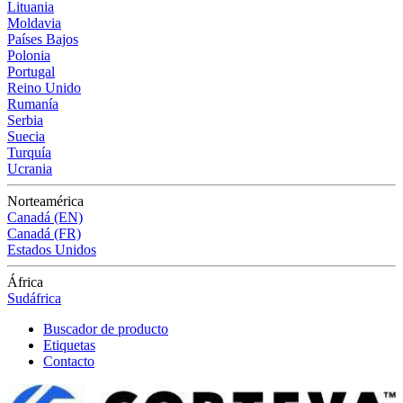
Lituania
Moldavia
Países Bajos
Polonia
Portugal
Reino Unido
Rumanía
Serbia
Suecia
Turquía
Ucrania
Norteamérica
Canadá (EN)
Canadá (FR)
Estados Unidos
África
Sudáfrica
Buscador de producto
Etiquetas
Contacto