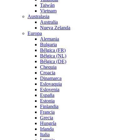
Taiwán
Vietnam
Australasia
Australia
Nueva Zelanda
Europa
Alemania
Bulgaria
Bélgica (FR)
Bélgica (NL)
Bélgica (DE)
Chequia
Croacia
Dinamarca
Eslovaquia
Eslovenia
España
Estonia
Finlandia
Francia
Grecia
Hungría
Irlanda
Italia