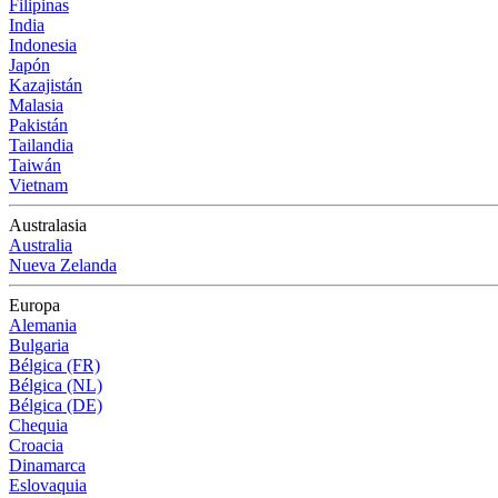
Filipinas
India
Indonesia
Japón
Kazajistán
Malasia
Pakistán
Tailandia
Taiwán
Vietnam
Australasia
Australia
Nueva Zelanda
Europa
Alemania
Bulgaria
Bélgica (FR)
Bélgica (NL)
Bélgica (DE)
Chequia
Croacia
Dinamarca
Eslovaquia