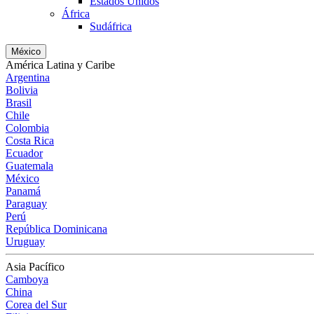
Estados Unidos
África
Sudáfrica
México
América Latina y Caribe
Argentina
Bolivia
Brasil
Chile
Colombia
Costa Rica
Ecuador
Guatemala
México
Panamá
Paraguay
Perú
República Dominicana
Uruguay
Asia Pacífico
Camboya
China
Corea del Sur