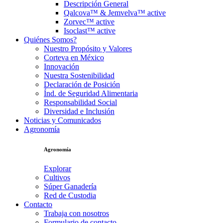
Descripción General
Qalcova™ & Jemvelva™ active
Zorvec™ active
Isoclast™ active
Quiénes Somos?
Nuestro Propósito y Valores
Corteva en México
Innovación
Nuestra Sostenibilidad
Declaración de Posición
Índ. de Seguridad Alimentaria
Responsabilidad Social
Diversidad e Inclusión
Noticias y Comunicados
Agronomía
Agronomía
Explorar
Cultivos
Súper Ganadería
Red de Custodia
Contacto
Trabaja con nosotros
Formulario de contacto