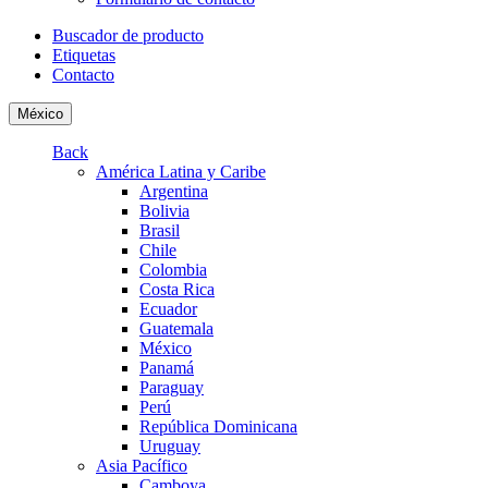
Buscador de producto
Etiquetas
Contacto
México
Back
América Latina y Caribe
Argentina
Bolivia
Brasil
Chile
Colombia
Costa Rica
Ecuador
Guatemala
México
Panamá
Paraguay
Perú
República Dominicana
Uruguay
Asia Pacífico
Camboya