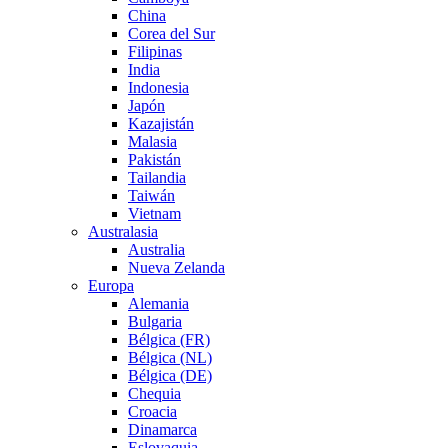
China
Corea del Sur
Filipinas
India
Indonesia
Japón
Kazajistán
Malasia
Pakistán
Tailandia
Taiwán
Vietnam
Australasia
Australia
Nueva Zelanda
Europa
Alemania
Bulgaria
Bélgica (FR)
Bélgica (NL)
Bélgica (DE)
Chequia
Croacia
Dinamarca
Eslovaquia