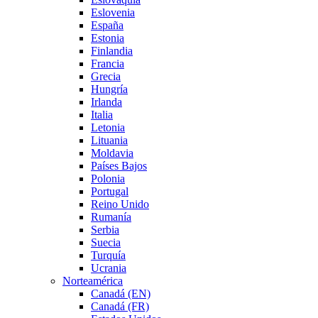
Eslovenia
España
Estonia
Finlandia
Francia
Grecia
Hungría
Irlanda
Italia
Letonia
Lituania
Moldavia
Países Bajos
Polonia
Portugal
Reino Unido
Rumanía
Serbia
Suecia
Turquía
Ucrania
Norteamérica
Canadá (EN)
Canadá (FR)