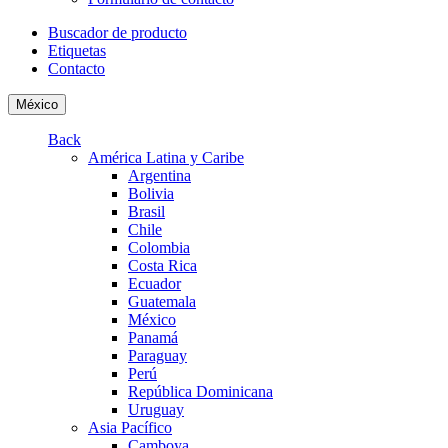
Buscador de producto
Etiquetas
Contacto
México
Back
América Latina y Caribe
Argentina
Bolivia
Brasil
Chile
Colombia
Costa Rica
Ecuador
Guatemala
México
Panamá
Paraguay
Perú
República Dominicana
Uruguay
Asia Pacífico
Camboya