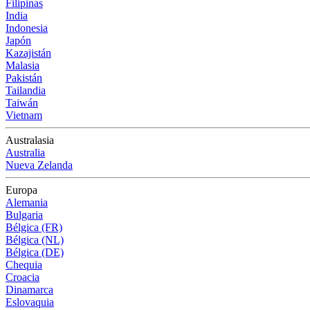
Filipinas
India
Indonesia
Japón
Kazajistán
Malasia
Pakistán
Tailandia
Taiwán
Vietnam
Australasia
Australia
Nueva Zelanda
Europa
Alemania
Bulgaria
Bélgica (FR)
Bélgica (NL)
Bélgica (DE)
Chequia
Croacia
Dinamarca
Eslovaquia