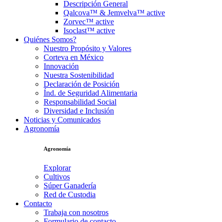
Descripción General
Qalcova™ & Jemvelva™ active
Zorvec™ active
Isoclast™ active
Quiénes Somos?
Nuestro Propósito y Valores
Corteva en México
Innovación
Nuestra Sostenibilidad
Declaración de Posición
Índ. de Seguridad Alimentaria
Responsabilidad Social
Diversidad e Inclusión
Noticias y Comunicados
Agronomía
Agronomía
Explorar
Cultivos
Súper Ganadería
Red de Custodia
Contacto
Trabaja con nosotros
Formulario de contacto