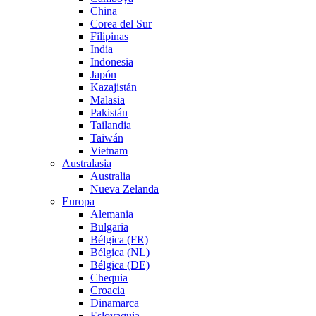
China
Corea del Sur
Filipinas
India
Indonesia
Japón
Kazajistán
Malasia
Pakistán
Tailandia
Taiwán
Vietnam
Australasia
Australia
Nueva Zelanda
Europa
Alemania
Bulgaria
Bélgica (FR)
Bélgica (NL)
Bélgica (DE)
Chequia
Croacia
Dinamarca
Eslovaquia