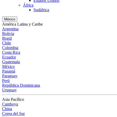
Estados Unidos
África
Sudáfrica
México
América Latina y Caribe
Argentina
Bolivia
Brasil
Chile
Colombia
Costa Rica
Ecuador
Guatemala
México
Panamá
Paraguay
Perú
República Dominicana
Uruguay
Asia Pacífico
Camboya
China
Corea del Sur