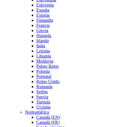
Eslovenia
España
Estonia
Finlandia
Francia
Grecia
Hungría
Irlanda
Italia
Letonia
Lituania
Moldavia
Países Bajos
Polonia
Portugal
Reino Unido
Rumanía
Serbia
Suecia
Turquía
Ucrania
Norteamérica
Canadá (EN)
Canadá (FR)