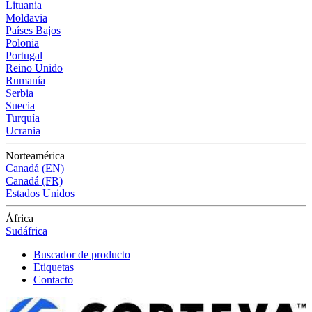
Lituania
Moldavia
Países Bajos
Polonia
Portugal
Reino Unido
Rumanía
Serbia
Suecia
Turquía
Ucrania
Norteamérica
Canadá (EN)
Canadá (FR)
Estados Unidos
África
Sudáfrica
Buscador de producto
Etiquetas
Contacto