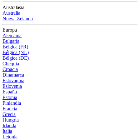
Australasia
Australia
Nueva Zelanda
Europa
Alemania
Bulgaria
Bélgica (FR)
Bélgica (NL)
Bélgica (DE)
Chequia
Croacia
Dinamarca
Eslovaquia
Eslovenia
España
Estonia
Finlandia
Francia
Grecia
Hungría
Irlanda
Italia
Letonia