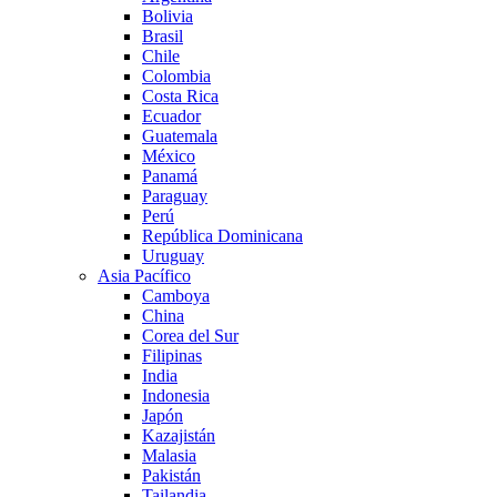
Bolivia
Brasil
Chile
Colombia
Costa Rica
Ecuador
Guatemala
México
Panamá
Paraguay
Perú
República Dominicana
Uruguay
Asia Pacífico
Camboya
China
Corea del Sur
Filipinas
India
Indonesia
Japón
Kazajistán
Malasia
Pakistán
Tailandia