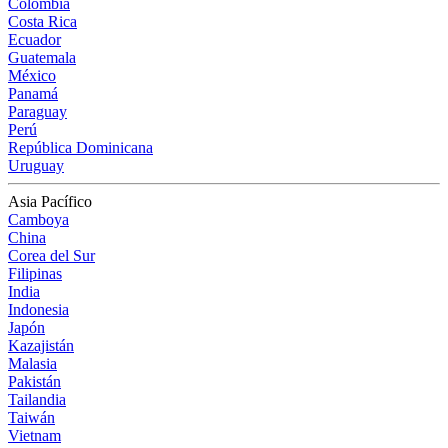
Colombia
Costa Rica
Ecuador
Guatemala
México
Panamá
Paraguay
Perú
República Dominicana
Uruguay
Asia Pacífico
Camboya
China
Corea del Sur
Filipinas
India
Indonesia
Japón
Kazajistán
Malasia
Pakistán
Tailandia
Taiwán
Vietnam