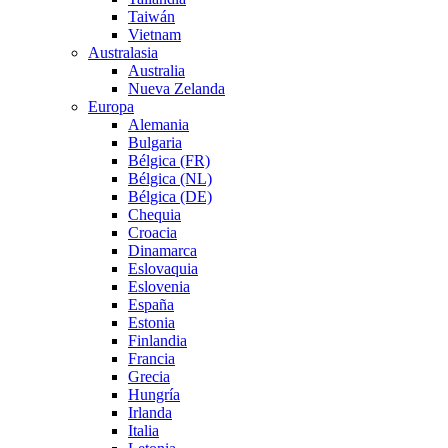
Taiwán
Vietnam
Australasia
Australia
Nueva Zelanda
Europa
Alemania
Bulgaria
Bélgica (FR)
Bélgica (NL)
Bélgica (DE)
Chequia
Croacia
Dinamarca
Eslovaquia
Eslovenia
España
Estonia
Finlandia
Francia
Grecia
Hungría
Irlanda
Italia