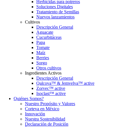
Herbicidas para potreros
Soluciones Digitales
Tratamiento de Semillas
Nuevos lanzamientos
Cultivos
Descripción General
Aguacate
Cucurbitáceas
Papa
Tomate
Maíz
Berries
Sorgo
Otros cultivos
Ingredientes Activos
Descripción General
Qalcova™ & Jemvelva™ active
Zorvec™ active
Isoclast™ active
Quiénes Somos?
Nuestro Propósito y Valores
Corteva en México
Innovación
Nuestra Sostenibilidad
Declaración de Posición