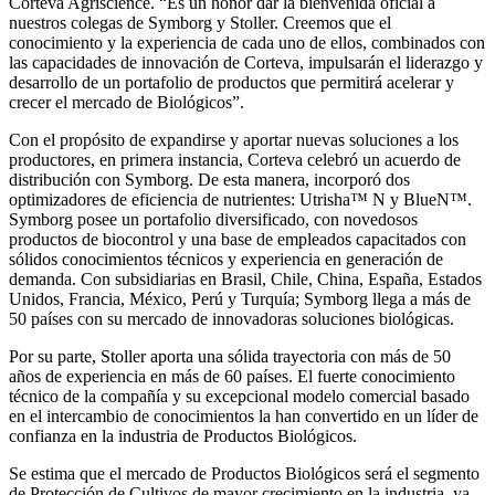
Corteva Agriscience. “Es un honor dar la bienvenida oficial a
nuestros colegas de Symborg y Stoller. Creemos que el
conocimiento y la experiencia de cada uno de ellos, combinados con
las capacidades de innovación de Corteva, impulsarán el liderazgo y
desarrollo de un portafolio de productos que permitirá acelerar y
crecer el mercado de Biológicos”.
Con el propósito de expandirse y aportar nuevas soluciones a los
productores, en primera instancia, Corteva celebró un acuerdo de
distribución con Symborg. De esta manera, incorporó dos
optimizadores de eficiencia de nutrientes: Utrisha™ N y BlueN™.
Symborg posee un portafolio diversificado, con novedosos
productos de biocontrol y una base de empleados capacitados con
sólidos conocimientos técnicos y experiencia en generación de
demanda. Con subsidiarias en Brasil, Chile, China, España, Estados
Unidos, Francia, México, Perú y Turquía; Symborg llega a más de
50 países con su mercado de innovadoras soluciones biológicas.
Por su parte, Stoller aporta una sólida trayectoria con más de 50
años de experiencia en más de 60 países. El fuerte conocimiento
técnico de la compañía y su excepcional modelo comercial basado
en el intercambio de conocimientos la han convertido en un líder de
confianza en la industria de Productos Biológicos.
Se estima que el mercado de Productos Biológicos será el segmento
de Protección de Cultivos de mayor crecimiento en la industria, ya