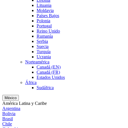
Letonia
Lituania
Moldavia
Países Bajos
Polonia
Portugal
Reino Unido
Rumanía
Serbia
Suecia
Turquía
Ucrania
Norteamérica
Canadá (EN)
Canadá (FR)
Estados Unidos
África
Sudáfrica
México
América Latina y Caribe
Argentina
Bolivia
Brasil
Chile