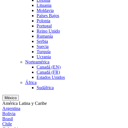
Letonia
Lituania
Moldavia
Países Bajos
Polonia
Portugal
Reino Unido
Rumanía
Serbia
Suecia
Turquía
Ucrania
Norteamérica
Canadá (EN)
Canadá (FR)
Estados Unidos
África
Sudáfrica
México
América Latina y Caribe
Argentina
Bolivia
Brasil
Chile