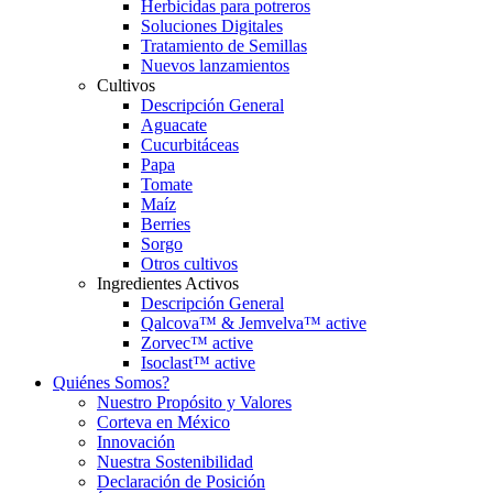
Herbicidas para potreros
Soluciones Digitales
Tratamiento de Semillas
Nuevos lanzamientos
Cultivos
Descripción General
Aguacate
Cucurbitáceas
Papa
Tomate
Maíz
Berries
Sorgo
Otros cultivos
Ingredientes Activos
Descripción General
Qalcova™ & Jemvelva™ active
Zorvec™ active
Isoclast™ active
Quiénes Somos?
Nuestro Propósito y Valores
Corteva en México
Innovación
Nuestra Sostenibilidad
Declaración de Posición