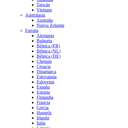
Taiwán
Vietnam
Australasia
Australia
Nueva Zelanda
Europa
Alemania
Bulgaria
Bélgica (FR)
Bélgica (NL)
Bélgica (DE)
Chequia
Croacia
Dinamarca
Eslovaquia
Eslovenia
España
Estonia
Finlandia
Francia
Grecia
Hungría
Irlanda
Italia