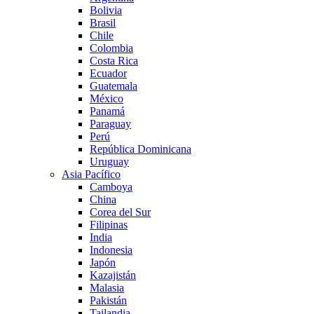
Bolivia
Brasil
Chile
Colombia
Costa Rica
Ecuador
Guatemala
México
Panamá
Paraguay
Perú
República Dominicana
Uruguay
Asia Pacífico
Camboya
China
Corea del Sur
Filipinas
India
Indonesia
Japón
Kazajistán
Malasia
Pakistán
Tailandia