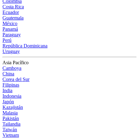
Colombia
Costa Rica
Ecuador
Guatemala
México
Panamá
Paraguay
Perú
República Dominicana
Uruguay
Asia Pacífico
Camboya
China
Corea del Sur
Filipinas
India
Indonesia
Japón
Kazajistán
Malasia
Pakistán
Tailandia
Taiwán
Vietnam