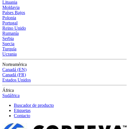
Lituania
Moldavia
Países Bajos
Polonia
Portugal
Reino Unido
Rumanía
Serbia
Suecia
Turquía
Ucrania
Norteamérica
Canadá (EN)
Canadá (FR)
Estados Unidos
África
Sudáfrica
Buscador de producto
Etiquetas
Contacto