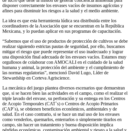
de lucro que tiene la misión de generar conciencia ambiental para
disponer correctamente los envases vacíos de insumos agrícolas y
afines para disminuir los riesgos a la salud y el medio ambiente.
La idea es que esta herramienta lúdica sea distribuida entre los
coordinadores de la Asociación que se encuentran en la República
Mexicana, y
lo puedan aplicar en sus programas de capacitación.
“Sabemos que el uso de productos de protección de cultivos se debe
realizar siguiendo estrictas pautas de seguridad, por ello, buscamos
mitigar el riesgo que puede representar el uso inadecuado y lograr
una disposición final adecuada de los envases vacíos. Estamos muy
orgullosos de colaborar con AMOCALI en el cuidado de la salud
humana y animal, la protección del ambiente y el cumplimiento de
las normas regulatorias”, mencionó David Lugo, Líder de
Stewardship en Corteva Agriscience.
La mecánica del juego plantea diversos escenarios que demuestran
que, si se hacen bien las actividades en el campo, como el realizar el
triple lavado del envase, su perforación y su entrega en los Centros
de Acopio Temporales (CAT`s) o Centros de Acopio Primarios
(CAP`s), se obtienen beneficios económicos, ambientales y de
salud. En el caso contrario, si se hace un mal uso de los envases
como venderlos, quemarlos, enterrarlos o simplemente tirarlos en
campo, sin hacer un tratamiento y buena disposición implica
pérdidas económicas, contaminación ambiental y riesgo a la salud y