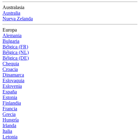
Australasia
Australia
Nueva Zelanda
Europa
Alemania
Bulgaria
Bélgica (FR)
Bélgica (NL)
Bélgica (DE)
Chequia
Croacia
Dinamarca
Eslovaquia
Eslovenia
España
Estonia
Finlandia
Francia
Grecia
Hungría
Irlanda
Italia
Letonia