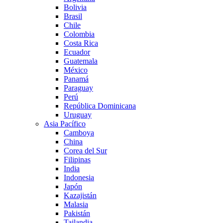
Bolivia
Brasil
Chile
Colombia
Costa Rica
Ecuador
Guatemala
México
Panamá
Paraguay
Perú
República Dominicana
Uruguay
Asia Pacífico
Camboya
China
Corea del Sur
Filipinas
India
Indonesia
Japón
Kazajistán
Malasia
Pakistán
Tailandia