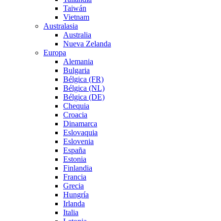
Taiwán
Vietnam
Australasia
Australia
Nueva Zelanda
Europa
Alemania
Bulgaria
Bélgica (FR)
Bélgica (NL)
Bélgica (DE)
Chequia
Croacia
Dinamarca
Eslovaquia
Eslovenia
España
Estonia
Finlandia
Francia
Grecia
Hungría
Irlanda
Italia