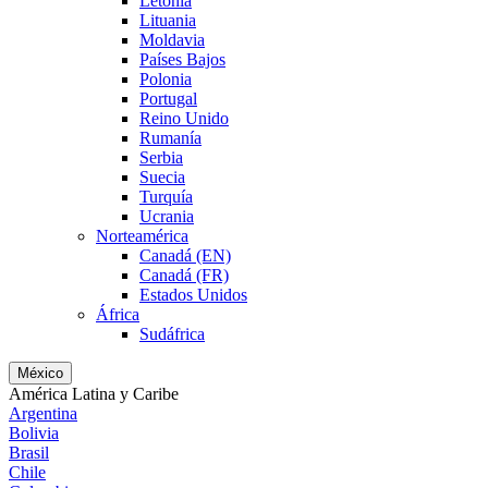
Letonia
Lituania
Moldavia
Países Bajos
Polonia
Portugal
Reino Unido
Rumanía
Serbia
Suecia
Turquía
Ucrania
Norteamérica
Canadá (EN)
Canadá (FR)
Estados Unidos
África
Sudáfrica
México
América Latina y Caribe
Argentina
Bolivia
Brasil
Chile