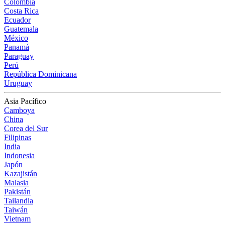
Colombia
Costa Rica
Ecuador
Guatemala
México
Panamá
Paraguay
Perú
República Dominicana
Uruguay
Asia Pacífico
Camboya
China
Corea del Sur
Filipinas
India
Indonesia
Japón
Kazajistán
Malasia
Pakistán
Tailandia
Taiwán
Vietnam