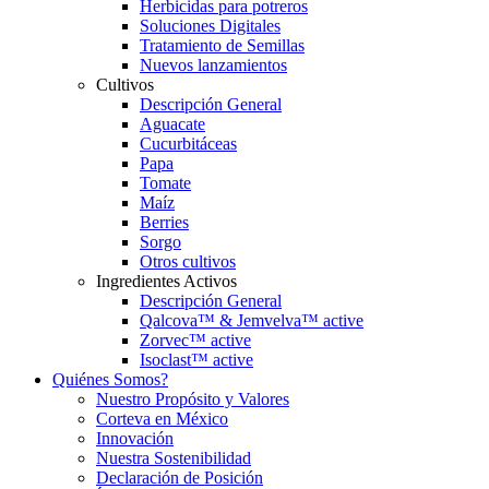
Herbicidas para potreros
Soluciones Digitales
Tratamiento de Semillas
Nuevos lanzamientos
Cultivos
Descripción General
Aguacate
Cucurbitáceas
Papa
Tomate
Maíz
Berries
Sorgo
Otros cultivos
Ingredientes Activos
Descripción General
Qalcova™ & Jemvelva™ active
Zorvec™ active
Isoclast™ active
Quiénes Somos?
Nuestro Propósito y Valores
Corteva en México
Innovación
Nuestra Sostenibilidad
Declaración de Posición