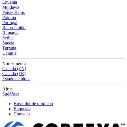
Lituania
Moldavia
Países Bajos
Polonia
Portugal
Reino Unido
Rumanía
Serbia
Suecia
Turquía
Ucrania
Norteamérica
Canadá (EN)
Canadá (FR)
Estados Unidos
África
Sudáfrica
Buscador de producto
Etiquetas
Contacto