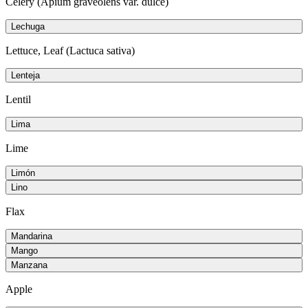
Celery (Apium graveolens var. dulce)
Lechuga
Lettuce, Leaf (Lactuca sativa)
Lenteja
Lentil
Lima
Lime
Limón
Lino
Flax
Mandarina
Mango
Manzana
Apple