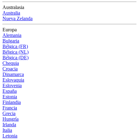
Australasia
Australia
Nueva Zelanda
Europa
Alemania
Bulgaria
Bélgica (FR)
Bélgica (NL)
Bélgica (DE)
Chequia
Croacia
Dinamarca
Eslovaquia
Eslovenia
España
Estonia
Finlandia
Francia
Grecia
Hungría
Irlanda
Italia
Letonia