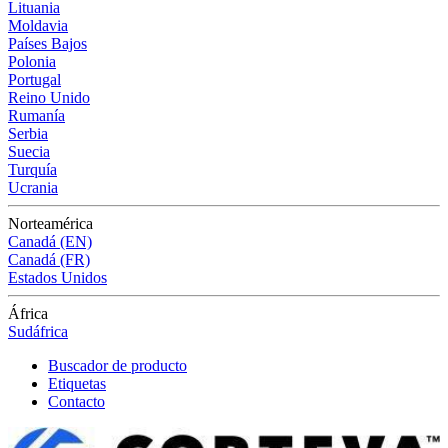
Lituania
Moldavia
Países Bajos
Polonia
Portugal
Reino Unido
Rumanía
Serbia
Suecia
Turquía
Ucrania
Norteamérica
Canadá (EN)
Canadá (FR)
Estados Unidos
África
Sudáfrica
Buscador de producto
Etiquetas
Contacto