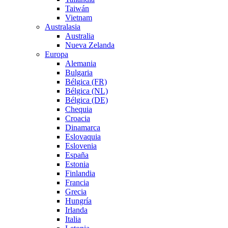
Taiwán
Vietnam
Australasia
Australia
Nueva Zelanda
Europa
Alemania
Bulgaria
Bélgica (FR)
Bélgica (NL)
Bélgica (DE)
Chequia
Croacia
Dinamarca
Eslovaquia
Eslovenia
España
Estonia
Finlandia
Francia
Grecia
Hungría
Irlanda
Italia