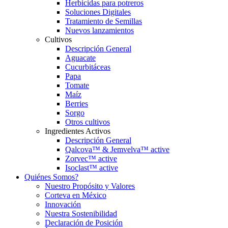
Herbicidas para potreros
Soluciones Digitales
Tratamiento de Semillas
Nuevos lanzamientos
Cultivos
Descripción General
Aguacate
Cucurbitáceas
Papa
Tomate
Maíz
Berries
Sorgo
Otros cultivos
Ingredientes Activos
Descripción General
Qalcova™ & Jemvelva™ active
Zorvec™ active
Isoclast™ active
Quiénes Somos?
Nuestro Propósito y Valores
Corteva en México
Innovación
Nuestra Sostenibilidad
Declaración de Posición