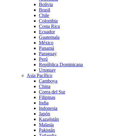
Bolivia
Brasil
Chile
Colombia
Costa Rica
Ecuador
Guatemala
México
Panamá
Paraguay
Perú
República Dominicana
Uruguay
Asia Pacífico
Camboya
China
Corea del Sur
Filipinas
India
Indonesia
Japón
Kazajistán
Malasia
Pakistán
Tailandia