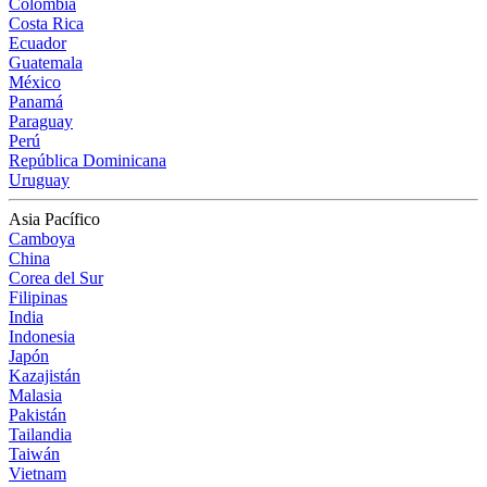
Colombia
Costa Rica
Ecuador
Guatemala
México
Panamá
Paraguay
Perú
República Dominicana
Uruguay
Asia Pacífico
Camboya
China
Corea del Sur
Filipinas
India
Indonesia
Japón
Kazajistán
Malasia
Pakistán
Tailandia
Taiwán
Vietnam