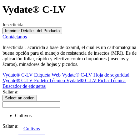
Vydate® C-LV
Insecticida
Imprimir Detalles del Producto
Contáctanos
Insecticida - acaricida a base de oxamil, el cual es un carbomato;una
buena opción para el manejo de resistencia de insectos (MRI). Es de
aplicación foliar, rápido y efectivo contra chupadores (insectos y
ácaros), minadores de hojas y picudos.
Vydate® C-LV Etiqueta Web
Vydate® C-LV Hoja de seguridad
Vydate® C-LV Folleto Técnico
Vydate® C-LV Ficha Técnica
Buscador de etiquetas
Saltar a:
Select an option
Cultivos
Saltar a:
Cultivos