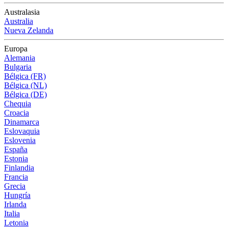
Australasia
Australia
Nueva Zelanda
Europa
Alemania
Bulgaria
Bélgica (FR)
Bélgica (NL)
Bélgica (DE)
Chequia
Croacia
Dinamarca
Eslovaquia
Eslovenia
España
Estonia
Finlandia
Francia
Grecia
Hungría
Irlanda
Italia
Letonia