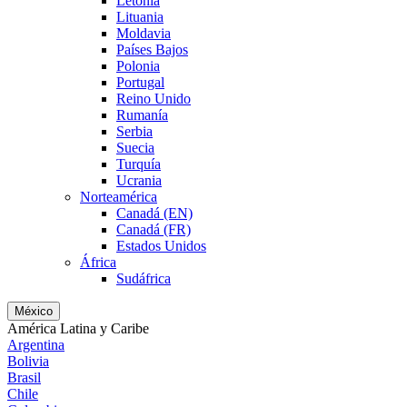
Letonia
Lituania
Moldavia
Países Bajos
Polonia
Portugal
Reino Unido
Rumanía
Serbia
Suecia
Turquía
Ucrania
Norteamérica
Canadá (EN)
Canadá (FR)
Estados Unidos
África
Sudáfrica
México
América Latina y Caribe
Argentina
Bolivia
Brasil
Chile