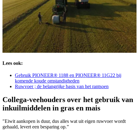
Lees ook:
Gebruik PIONEER® 1188 en PIONEER® 11G22 bij
komende koude omstandigheden
Ruwvoer ; de belangrijke basis van het rantsoen
Collega-veehouders over het gebruik van
inkuilmiddelen in gras en mais
"Eiwit aankopen is duur, dus alles wat uit eigen ruwvoer wordt
gehaald, levert een besparing op.”