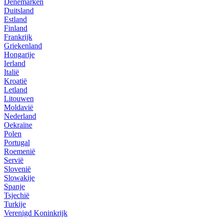
Denemarken
Duitsland
Estland
Finland
Frankrijk
Griekenland
Hongarije
Ierland
Italië
Kroatië
Letland
Litouwen
Moldavië
Nederland
Oekraïne
Polen
Portugal
Roemenië
Servië
Slovenië
Slowakije
Spanje
Tsjechië
Turkije
Verenigd Koninkrijk