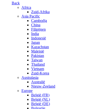
Back
Africa
Zuid-Afrika
Asia Pacific
Cambodja
China
Filipijnen
India
Indonesië
Japan
Kazachstan
Maleisië
Pakistan
Taiwan
Thailand
Vietnam
Zuid-Korea
Australasia
Australië
Nieuw-Zeeland
Europe
België (FR)
België (NL)
België (DE)
Bulgarije