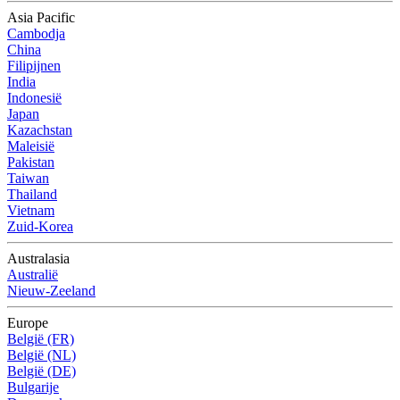
Asia Pacific
Cambodja
China
Filipijnen
India
Indonesië
Japan
Kazachstan
Maleisië
Pakistan
Taiwan
Thailand
Vietnam
Zuid-Korea
Australasia
Australië
Nieuw-Zeeland
Europe
België (FR)
België (NL)
België (DE)
Bulgarije