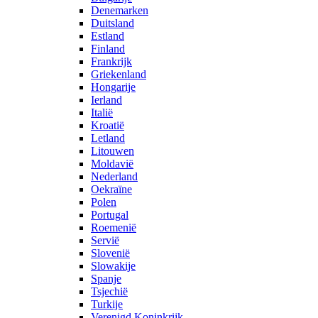
Denemarken
Duitsland
Estland
Finland
Frankrijk
Griekenland
Hongarije
Ierland
Italië
Kroatië
Letland
Litouwen
Moldavië
Nederland
Oekraïne
Polen
Portugal
Roemenië
Servië
Slovenië
Slowakije
Spanje
Tsjechië
Turkije
Verenigd Koninkrijk