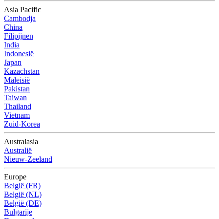
Asia Pacific
Cambodja
China
Filipijnen
India
Indonesië
Japan
Kazachstan
Maleisië
Pakistan
Taiwan
Thailand
Vietnam
Zuid-Korea
Australasia
Australië
Nieuw-Zeeland
Europe
België (FR)
België (NL)
België (DE)
Bulgarije