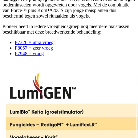
bodeminsecten wordt opgevreten door vogels. Met de combinatie
van Force™ plus Korit™20CS zijn jonge maisplanten dus
beschermd tegen zowel ritnaalden als vogels.
Pioneer heeft in iedere vroegheidsgroep nog meerdere maisrassen
beschikbaar met deze breedwerkende behandeling:
P7326 = ultra vroeg
P8057 = zeer vroeg
P7948 = vroeg