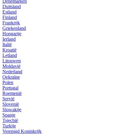
Denemarken
Duitsland
Estland
Finland
Frankrijk
Griekenland
Hongarije
Ierland
Italië
Kroatië
Letland
Litouwen
Moldavië
Nederland
Oekraïne
Polen
Portugal
Roemenië
Servië
Slovenië
Slowakije
Spanje
Tsjechië
Turkije
Verenigd Koninkrijk