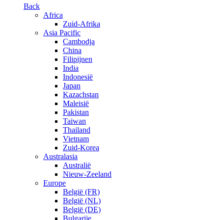
Back
Africa
Zuid-Afrika
Asia Pacific
Cambodja
China
Filipijnen
India
Indonesië
Japan
Kazachstan
Maleisië
Pakistan
Taiwan
Thailand
Vietnam
Zuid-Korea
Australasia
Australië
Nieuw-Zeeland
Europe
België (FR)
België (NL)
België (DE)
Bulgarije