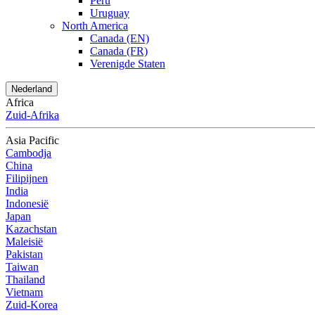
Peru
Uruguay
North America
Canada (EN)
Canada (FR)
Verenigde Staten
Nederland
Africa
Zuid-Afrika
Asia Pacific
Cambodja
China
Filipijnen
India
Indonesië
Japan
Kazachstan
Maleisië
Pakistan
Taiwan
Thailand
Vietnam
Zuid-Korea