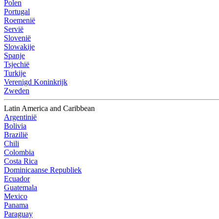
Polen
Portugal
Roemenië
Servië
Slovenië
Slowakije
Spanje
Tsjechië
Turkije
Verenigd Koninkrijk
Zweden
Latin America and Caribbean
Argentinië
Bolivia
Brazilië
Chili
Colombia
Costa Rica
Dominicaanse Republiek
Ecuador
Guatemala
Mexico
Panama
Paraguay