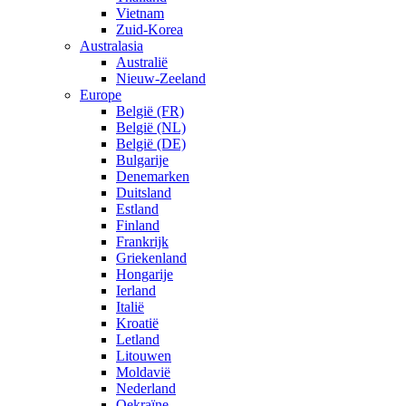
Vietnam
Zuid-Korea
Australasia
Australië
Nieuw-Zeeland
Europe
België (FR)
België (NL)
België (DE)
Bulgarije
Denemarken
Duitsland
Estland
Finland
Frankrijk
Griekenland
Hongarije
Ierland
Italië
Kroatië
Letland
Litouwen
Moldavië
Nederland
Oekraïne