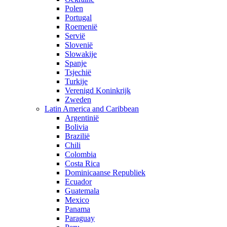
Polen
Portugal
Roemenië
Servië
Slovenië
Slowakije
Spanje
Tsjechië
Turkije
Verenigd Koninkrijk
Zweden
Latin America and Caribbean
Argentinië
Bolivia
Brazilië
Chili
Colombia
Costa Rica
Dominicaanse Republiek
Ecuador
Guatemala
Mexico
Panama
Paraguay