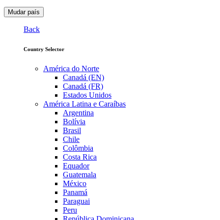
Mudar país
Back
Country Selector
América do Norte
Canadá (EN)
Canadá (FR)
Estados Unidos
América Latina e Caraíbas
Argentina
Bolívia
Brasil
Chile
Colômbia
Costa Rica
Equador
Guatemala
México
Panamá
Paraguai
Peru
República Dominicana