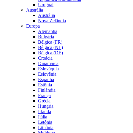
Uruguai
Austrália
Austrália
Nova Zelândia
Europa
Alemanha
Bulgária
Bélgica (FR)
Bélgica (NL)
Bélgica (DE)
Croácia
Dinamarca
Eslováquia
Eslovênia
Espanha
Estônia
Finlândia
França
Grécia
Hungria
Irlanda
Itália
Letônia
Lituânia
Moldova