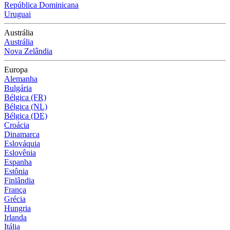
República Dominicana
Uruguai
Austrália
Austrália
Nova Zelândia
Europa
Alemanha
Bulgária
Bélgica (FR)
Bélgica (NL)
Bélgica (DE)
Croácia
Dinamarca
Eslováquia
Eslovênia
Espanha
Estônia
Finlândia
França
Grécia
Hungria
Irlanda
Itália