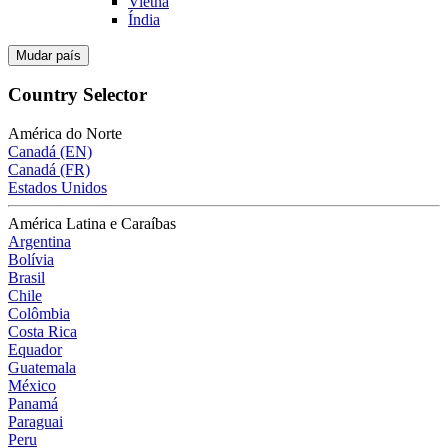
Vietnã
Índia
Mudar país
Country Selector
América do Norte
Canadá (EN)
Canadá (FR)
Estados Unidos
América Latina e Caraíbas
Argentina
Bolívia
Brasil
Chile
Colômbia
Costa Rica
Equador
Guatemala
México
Panamá
Paraguai
Peru