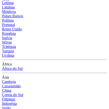
Letônia
Lituânia
Moldova
Países Baixos
Polônia
Portugal
Reino Unido
Romênia
Suécia
Sérvia
Tchéquia
Turquia
Ucrânia
África
África do Sul
Ásia
Camboja
Cazaquistão
China
Coreia do Sul
Filipinas
Indonésia
Japão