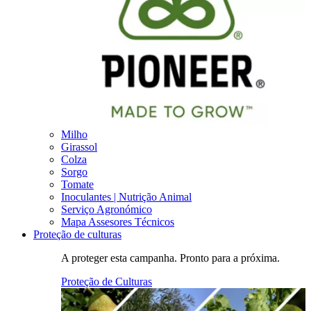
Milho
Girassol
Colza
Sorgo
Tomate
Inoculantes | Nutrição Animal
Serviço Agronómico
Mapa Assesores Técnicos
Proteção de culturas
A proteger esta campanha. Pronto para a próxima.
Proteção de Culturas