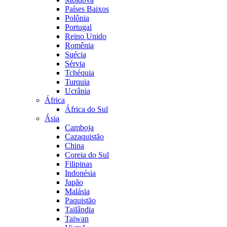
Países Baixos
Polônia
Portugal
Reino Unido
Romênia
Suécia
Sérvia
Tchéquia
Turquia
Ucrânia
África
África do Sul
Ásia
Camboja
Cazaquistão
China
Coreia do Sul
Filipinas
Indonésia
Japão
Malásia
Paquistão
Tailândia
Taiwan