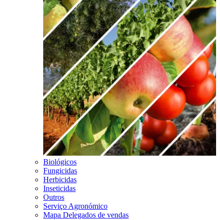
Biológicos
Fungicidas
Herbicidas
Inseticidas
Outros
Serviço Agronómico
Mapa Delegados de vendas