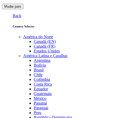
Mudar país
Back
Country Selector
América do Norte
Canadá (EN)
Canadá (FR)
Estados Unidos
América Latina e Caraíbas
Argentina
Bolívia
Brasil
Chile
Colômbia
Costa Rica
Equador
Guatemala
México
Panamá
Paraguai
Peru
República Dominicana