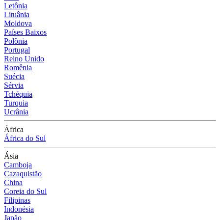
Letônia
Lituânia
Moldova
Países Baixos
Polônia
Portugal
Reino Unido
Romênia
Suécia
Sérvia
Tchéquia
Turquia
Ucrânia
África
África do Sul
Ásia
Camboja
Cazaquistão
China
Coreia do Sul
Filipinas
Indonésia
Japão