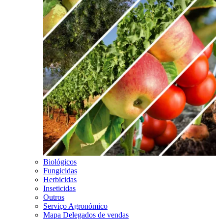
Biológicos
Fungicidas
Herbicidas
Inseticidas
Outros
Serviço Agronómico
Mapa Delegados de vendas