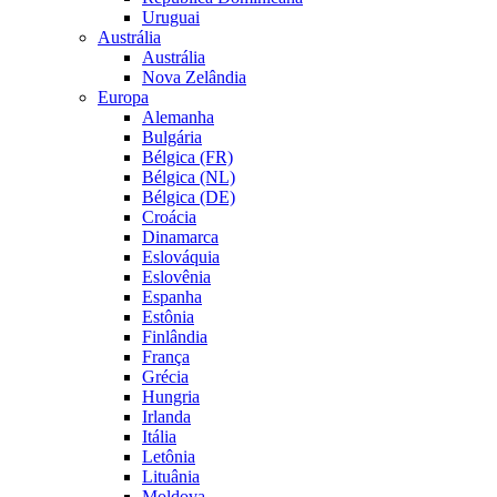
Uruguai
Austrália
Austrália
Nova Zelândia
Europa
Alemanha
Bulgária
Bélgica (FR)
Bélgica (NL)
Bélgica (DE)
Croácia
Dinamarca
Eslováquia
Eslovênia
Espanha
Estônia
Finlândia
França
Grécia
Hungria
Irlanda
Itália
Letônia
Lituânia
Moldova