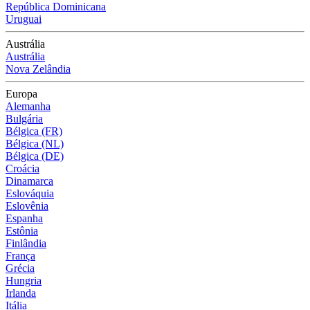
República Dominicana
Uruguai
Austrália
Austrália
Nova Zelândia
Europa
Alemanha
Bulgária
Bélgica (FR)
Bélgica (NL)
Bélgica (DE)
Croácia
Dinamarca
Eslováquia
Eslovênia
Espanha
Estônia
Finlândia
França
Grécia
Hungria
Irlanda
Itália