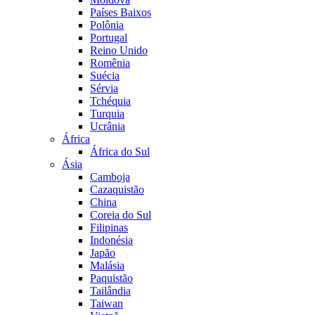
Países Baixos
Polônia
Portugal
Reino Unido
Romênia
Suécia
Sérvia
Tchéquia
Turquia
Ucrânia
África
África do Sul
Ásia
Camboja
Cazaquistão
China
Coreia do Sul
Filipinas
Indonésia
Japão
Malásia
Paquistão
Tailândia
Taiwan