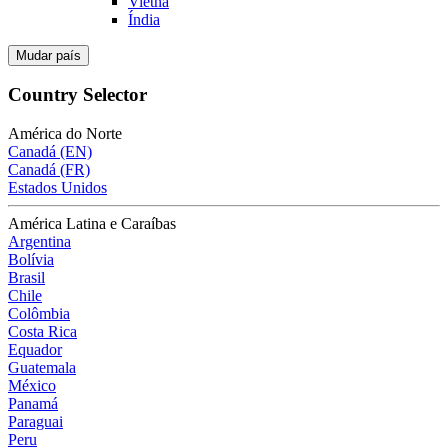
Vietnã
Índia
Mudar país
Country Selector
América do Norte
Canadá (EN)
Canadá (FR)
Estados Unidos
América Latina e Caraíbas
Argentina
Bolívia
Brasil
Chile
Colômbia
Costa Rica
Equador
Guatemala
México
Panamá
Paraguai
Peru