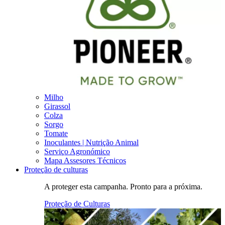
Milho
Girassol
Colza
Sorgo
Tomate
Inoculantes | Nutrição Animal
Serviço Agronómico
Mapa Assesores Técnicos
Proteção de culturas
A proteger esta campanha. Pronto para a próxima.
Proteção de Culturas