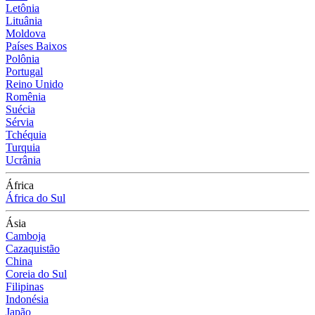
Letônia
Lituânia
Moldova
Países Baixos
Polônia
Portugal
Reino Unido
Romênia
Suécia
Sérvia
Tchéquia
Turquia
Ucrânia
África
África do Sul
Ásia
Camboja
Cazaquistão
China
Coreia do Sul
Filipinas
Indonésia
Japão