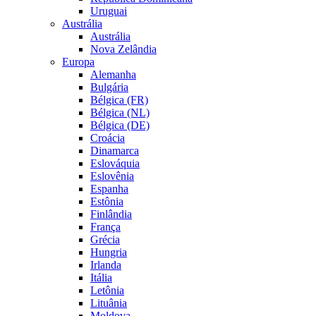
Uruguai
Austrália
Austrália
Nova Zelândia
Europa
Alemanha
Bulgária
Bélgica (FR)
Bélgica (NL)
Bélgica (DE)
Croácia
Dinamarca
Eslováquia
Eslovênia
Espanha
Estônia
Finlândia
França
Grécia
Hungria
Irlanda
Itália
Letônia
Lituânia
Moldova