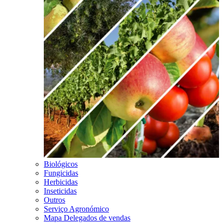
Biológicos
Fungicidas
Herbicidas
Inseticidas
Outros
Serviço Agronómico
Mapa Delegados de vendas