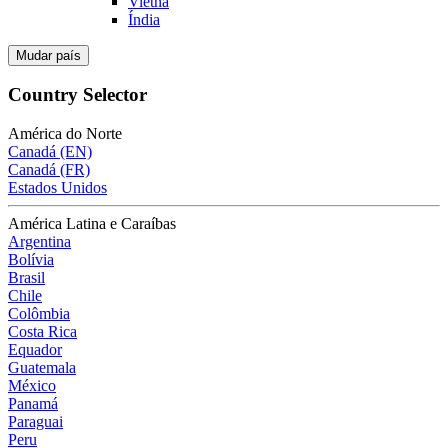
Vietnã
Índia
Mudar país
Country Selector
América do Norte
Canadá (EN)
Canadá (FR)
Estados Unidos
América Latina e Caraíbas
Argentina
Bolívia
Brasil
Chile
Colômbia
Costa Rica
Equador
Guatemala
México
Panamá
Paraguai
Peru