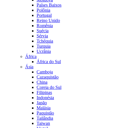
Países Baixos
Polônia
Portugal
Reino Unido
Romênia
Suécia
Sérvia
Tchéquia
Turquia
Ucrânia
África
África do Sul
Ásia
Camboja
Cazaquistão
China
Coreia do Sul
Filipinas
Indonésia
Japão
Malásia
Paquistão
Tailândia
Taiwan