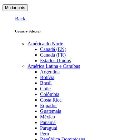
Mudar país
Back
Country Selector
América do Norte
Canadá (EN)
Canadá (FR)
Estados Unidos
América Latina e Caraíbas
Argentina
Bolívia
Brasil
Chile
Colômbia
Costa Rica
Equador
Guatemala
México
Panamá
Paraguai
Peru
República Dominicana