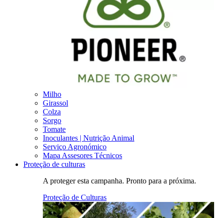
Milho
Girassol
Colza
Sorgo
Tomate
Inoculantes | Nutrição Animal
Serviço Agronómico
Mapa Assesores Técnicos
Proteção de culturas
A proteger esta campanha. Pronto para a próxima.
Proteção de Culturas