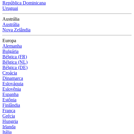
República Dominicana
Uruguai
Austrália
Austrália
Nova Zelândia
Europa
Alemanha
Bulgária
Bélgica (FR)
Bélgica (NL)
Bélgica (DE)
Croácia
Dinamarca
Eslováquia
Eslovênia
Espanha
Estônia
Finlândia
França
Grécia
Hungria
Irlanda
Itália