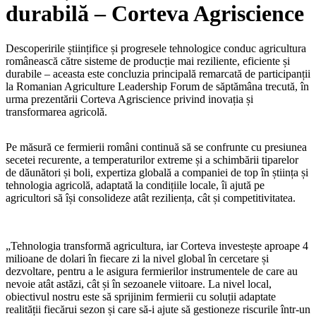
durabilă – Corteva Agriscience
Descoperirile științifice și progresele tehnologice conduc agricultura
românească către sisteme de producție mai reziliente, eficiente și
durabile – aceasta este concluzia principală remarcată de participanții
la Romanian Agriculture Leadership Forum de săptămâna trecută, în
urma prezentării Corteva Agriscience privind inovația și
transformarea agricolă.
Pe măsură ce fermierii români continuă să se confrunte cu presiunea
secetei recurente, a temperaturilor extreme și a schimbării tiparelor
de dăunători și boli, expertiza globală a companiei de top în știința și
tehnologia agricolă, adaptată la condițiile locale, îi ajută pe
agricultori să își consolideze atât reziliența, cât și competitivitatea.
„Tehnologia transformă agricultura, iar Corteva investește aproape 4
milioane de dolari în fiecare zi la nivel global în cercetare și
dezvoltare, pentru a le asigura fermierilor instrumentele de care au
nevoie atât astăzi, cât și în sezoanele viitoare. La nivel local,
obiectivul nostru este să sprijinim fermierii cu soluții adaptate
realității fiecărui sezon și care să-i ajute să gestioneze riscurile într-un