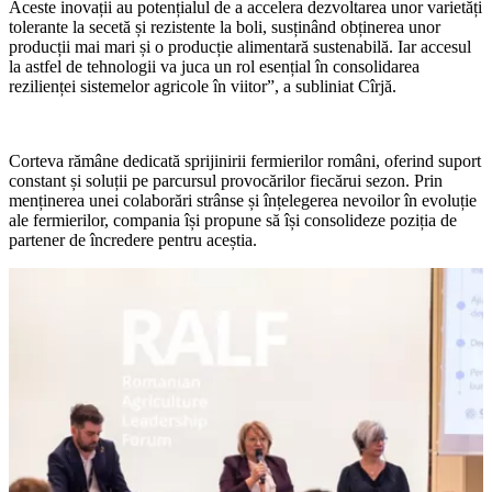
Aceste inovații au potențialul de a accelera dezvoltarea unor varietăți
tolerante la secetă și rezistente la boli, susținând obținerea unor
producții mai mari și o producție alimentară sustenabilă. Iar accesul
la astfel de tehnologii va juca un rol esențial în consolidarea
rezilienței sistemelor agricole în viitor”, a subliniat Cîrjă.
Corteva rămâne dedicată sprijinirii fermierilor români, oferind suport
constant și soluții pe parcursul provocărilor fiecărui sezon. Prin
menținerea unei colaborări strânse și înțelegerea nevoilor în evoluție
ale fermierilor, compania își propune să își consolideze poziția de
partener de încredere pentru aceștia.