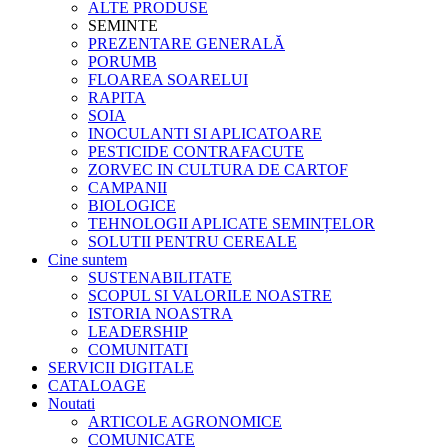
ALTE PRODUSE
SEMINTE
PREZENTARE GENERALĂ
PORUMB
FLOAREA SOARELUI
RAPITA
SOIA
INOCULANTI SI APLICATOARE
PESTICIDE CONTRAFACUTE
ZORVEC IN CULTURA DE CARTOF
CAMPANII
BIOLOGICE
TEHNOLOGII APLICATE SEMINȚELOR
SOLUTII PENTRU CEREALE
Cine suntem
SUSTENABILITATE
SCOPUL SI VALORILE NOASTRE
ISTORIA NOASTRA
LEADERSHIP
COMUNITATI
SERVICII DIGITALE
CATALOAGE
Noutati
ARTICOLE AGRONOMICE
COMUNICATE