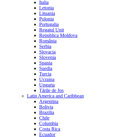
Italia
Letonia
Lituania
Polonia
Portugalia
Regatul Unit
Republica Moldova
România
Serbia
Slovacia
Slovenia
Spania
Suedia
Turcia
Ucraina
Ungaria
Țările de Jos
Latin America and Caribbean
Argentina
Bolivia
Brazilia
Chile
Columbia
Costa Rica
Ecuador