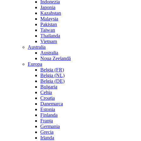
Indonezia
Japonia
Kazahstan
Malaysia
Pakistan
Taiwan
Thailanda
Vietnam
Australia
Australia
Noua Zeelandă
Europa
Belgia (FR)
Belgia (NL)
Belgia (DE)
Bulgaria
Cehia
Croația
Danemarca
Estonia
Finlanda
Franța
Germania
Grecia
Irlanda