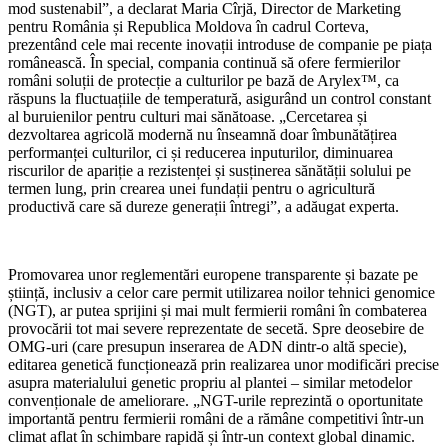
mod sustenabil”, a declarat Maria Cîrjă, Director de Marketing
pentru România și Republica Moldova în cadrul Corteva,
prezentând cele mai recente inovații introduse de companie pe piața
românească. În special, compania continuă să ofere fermierilor
români soluții de protecție a culturilor pe bază de Arylex™, ca
răspuns la fluctuațiile de temperatură, asigurând un control constant
al buruienilor pentru culturi mai sănătoase. „Cercetarea și
dezvoltarea agricolă modernă nu înseamnă doar îmbunătățirea
performanței culturilor, ci și reducerea inputurilor, diminuarea
riscurilor de apariție a rezistenței și susținerea sănătății solului pe
termen lung, prin crearea unei fundații pentru o agricultură
productivă care să dureze generații întregi”, a adăugat experta.
Promovarea unor reglementări europene transparente și bazate pe
știință, inclusiv a celor care permit utilizarea noilor tehnici genomice
(NGT), ar putea sprijini și mai mult fermierii români în combaterea
provocării tot mai severe reprezentate de secetă. Spre deosebire de
OMG-uri (care presupun inserarea de ADN dintr-o altă specie),
editarea genetică funcționează prin realizarea unor modificări precise
asupra materialului genetic propriu al plantei – similar metodelor
convenționale de ameliorare. „NGT-urile reprezintă o oportunitate
importantă pentru fermierii români de a rămâne competitivi într-un
climat aflat în schimbare rapidă și într-un context global dinamic.