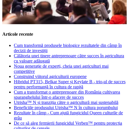
Articole recente
Cum transformă produsele biologice rezultatele din câmp în
decizii de investiții
Călătoria unei tinere antreprenoare către succes în agricultura
cu valoare adăugată
Noua generație de experți, cheia unei agriculturi mai
competitive
Construind viitorul agriculturii europene
Hibridul PT315, Belkar Super și Keylate B - trio-ul de succes
pentru performanță în cultura de rapiță
Cum a transformat o antreprenoare din România cultivarea
sparanghelului într-o afacere de succes
Utrisha™ N și tranziția către o agricultură mai sustenabilă
Beneficiile produsului Utrisha™ N în cultura porumbului
Rezultate în câmp - Cum ajută fungicidul Queen culturile de
grâu
De ce să aleg fermierii fungicidul Verben™ pentru protecția
culturilor de cereale