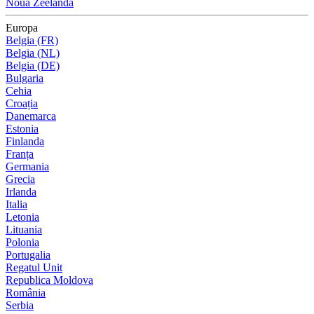
Noua Zeelandă
Europa
Belgia (FR)
Belgia (NL)
Belgia (DE)
Bulgaria
Cehia
Croația
Danemarca
Estonia
Finlanda
Franța
Germania
Grecia
Irlanda
Italia
Letonia
Lituania
Polonia
Portugalia
Regatul Unit
Republica Moldova
România
Serbia