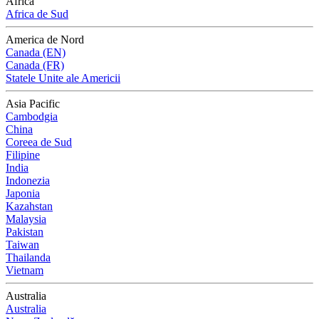
Africa
Africa de Sud
America de Nord
Canada (EN)
Canada (FR)
Statele Unite ale Americii
Asia Pacific
Cambodgia
China
Coreea de Sud
Filipine
India
Indonezia
Japonia
Kazahstan
Malaysia
Pakistan
Taiwan
Thailanda
Vietnam
Australia
Australia