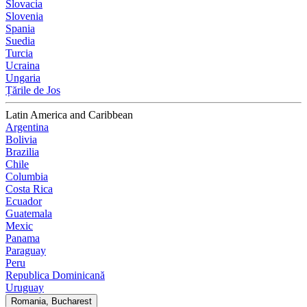
Slovacia
Slovenia
Spania
Suedia
Turcia
Ucraina
Ungaria
Țările de Jos
Latin America and Caribbean
Argentina
Bolivia
Brazilia
Chile
Columbia
Costa Rica
Ecuador
Guatemala
Mexic
Panama
Paraguay
Peru
Republica Dominicană
Uruguay
Romania, Bucharest