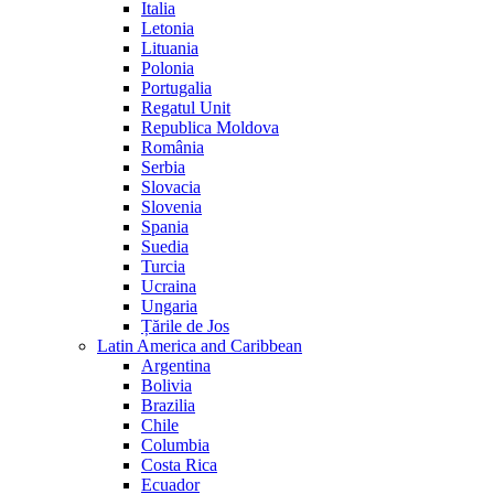
Italia
Letonia
Lituania
Polonia
Portugalia
Regatul Unit
Republica Moldova
România
Serbia
Slovacia
Slovenia
Spania
Suedia
Turcia
Ucraina
Ungaria
Țările de Jos
Latin America and Caribbean
Argentina
Bolivia
Brazilia
Chile
Columbia
Costa Rica
Ecuador