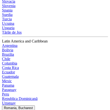
Slovacia
Slovenia
Spania
Suedia
Turcia
Ucraina
Ungaria
Țările de Jos
Latin America and Caribbean
Argentina
Bolivia
Brazilia
Chile
Columbia
Costa Rica
Ecuador
Guatemala
Mexic
Panama
Paraguay
Peru
Republica Dominicană
Uruguay
Romania, Bucharest