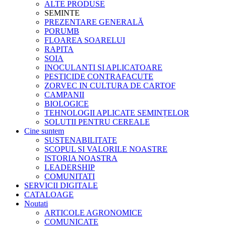
ALTE PRODUSE
SEMINTE
PREZENTARE GENERALĂ
PORUMB
FLOAREA SOARELUI
RAPITA
SOIA
INOCULANTI SI APLICATOARE
PESTICIDE CONTRAFACUTE
ZORVEC IN CULTURA DE CARTOF
CAMPANII
BIOLOGICE
TEHNOLOGII APLICATE SEMINȚELOR
SOLUTII PENTRU CEREALE
Cine suntem
SUSTENABILITATE
SCOPUL SI VALORILE NOASTRE
ISTORIA NOASTRA
LEADERSHIP
COMUNITATI
SERVICII DIGITALE
CATALOAGE
Noutati
ARTICOLE AGRONOMICE
COMUNICATE