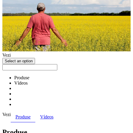
Vezi
Select an option
Produse
Vídeos
Vezi
Produse
Vídeos
Produse