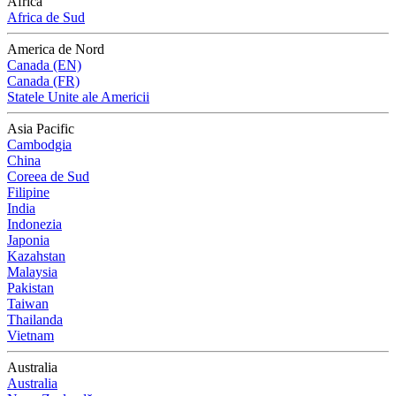
Africa
Africa de Sud
America de Nord
Canada (EN)
Canada (FR)
Statele Unite ale Americii
Asia Pacific
Cambodgia
China
Coreea de Sud
Filipine
India
Indonezia
Japonia
Kazahstan
Malaysia
Pakistan
Taiwan
Thailanda
Vietnam
Australia
Australia