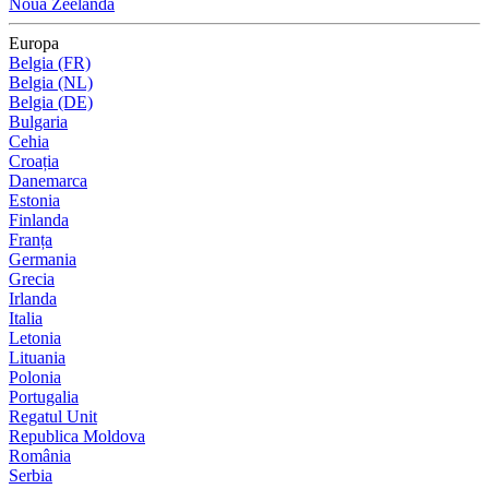
Noua Zeelandă
Europa
Belgia (FR)
Belgia (NL)
Belgia (DE)
Bulgaria
Cehia
Croația
Danemarca
Estonia
Finlanda
Franța
Germania
Grecia
Irlanda
Italia
Letonia
Lituania
Polonia
Portugalia
Regatul Unit
Republica Moldova
România
Serbia