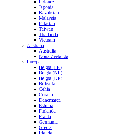
Indonezia
Japonia
Kazahstan
Malaysia
Pakistan
Taiwan
Thailanda
Vietnam
Australia
Australia
Noua Zeelandă
Europa
Belgia (FR)
Belgia (NL)
Belgia (DE)
Bulgaria
Cehia
Croația
Danemarca
Estonia
Finlanda
Franța
Germania
Grecia
Irlanda