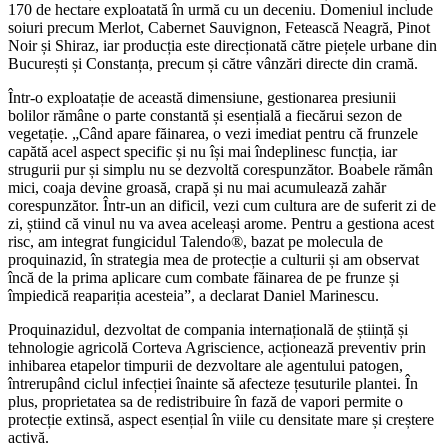
170 de hectare exploatată în urmă cu un deceniu. Domeniul include
soiuri precum Merlot, Cabernet Sauvignon, Fetească Neagră, Pinot
Noir și Shiraz, iar producția este direcționată către piețele urbane din
București și Constanța, precum și către vânzări directe din cramă.
Într-o exploatație de această dimensiune, gestionarea presiunii
bolilor rămâne o parte constantă și esențială a fiecărui sezon de
vegetație. „Când apare făinarea, o vezi imediat pentru că frunzele
capătă acel aspect specific și nu își mai îndeplinesc funcția, iar
strugurii pur și simplu nu se dezvoltă corespunzător. Boabele rămân
mici, coaja devine groasă, crapă și nu mai acumulează zahăr
corespunzător. Într-un an dificil, vezi cum cultura are de suferit zi de
zi, știind că vinul nu va avea aceleași arome. Pentru a gestiona acest
risc, am integrat fungicidul Talendo®, bazat pe molecula de
proquinazid, în strategia mea de protecție a culturii și am observat
încă de la prima aplicare cum combate făinarea de pe frunze și
împiedică reapariția acesteia”, a declarat Daniel Marinescu.
Proquinazidul, dezvoltat de compania internațională de știință și
tehnologie agricolă Corteva Agriscience, acționează preventiv prin
inhibarea etapelor timpurii de dezvoltare ale agentului patogen,
întrerupând ciclul infecției înainte să afecteze țesuturile plantei. În
plus, proprietatea sa de redistribuire în fază de vapori permite o
protecție extinsă, aspect esențial în viile cu densitate mare și creștere
activă.