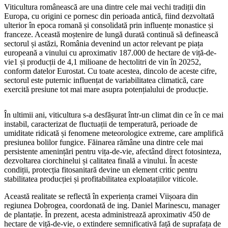
Viticultura românească are una dintre cele mai vechi tradiții din
Europa, cu origini ce pornesc din perioada antică, fiind dezvoltată
ulterior în epoca romană și consolidată prin influențe monastice și
franceze. Această moștenire de lungă durată continuă să definească
sectorul și astăzi, România devenind un actor relevant pe piața
europeană a vinului cu aproximativ 187.000 de hectare de viță-de-
vie1 și producții de 4,1 milioane de hectolitri de vin în 20252,
conform datelor Eurostat. Cu toate acestea, dincolo de aceste cifre,
sectorul este puternic influențat de variabilitatea climatică, care
exercită presiune tot mai mare asupra potențialului de producție.
În ultimii ani, viticultura s-a desfășurat într-un climat din ce în ce mai
instabil, caracterizat de fluctuații de temperatură, perioade de
umiditate ridicată și fenomene meteorologice extreme, care amplifică
presiunea bolilor fungice. Făinarea rămâne una dintre cele mai
persistente amenințări pentru vița-de-vie, afectând direct fotosinteza,
dezvoltarea ciorchinelui și calitatea finală a vinului. În aceste
condiții, protecția fitosanitară devine un element critic pentru
stabilitatea producției și profitabilitatea exploatațiilor viticole.
Această realitate se reflectă în experiența cramei Viișoara din
regiunea Dobrogea, coordonată de ing. Daniel Marinescu, manager
de plantație. În prezent, acesta administrează aproximativ 450 de
hectare de viță-de-vie, o extindere semnificativă față de suprafața de