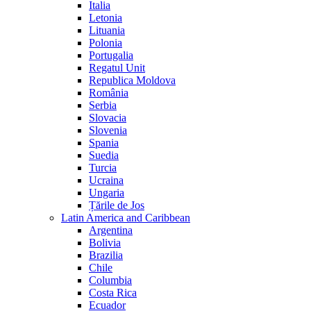
Italia
Letonia
Lituania
Polonia
Portugalia
Regatul Unit
Republica Moldova
România
Serbia
Slovacia
Slovenia
Spania
Suedia
Turcia
Ucraina
Ungaria
Țările de Jos
Latin America and Caribbean
Argentina
Bolivia
Brazilia
Chile
Columbia
Costa Rica
Ecuador