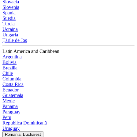
Slovacia
Slovenia
Spania
Suedia
Turcia
Ucraina
Ungaria
Țările de Jos
Latin America and Caribbean
Argentina
Bolivia
Brazilia
Chile
Columbia
Costa Rica
Ecuador
Guatemala
Mexic
Panama
Paraguay
Peru
Republica Dominicană
Uruguay
Romania, Bucharest