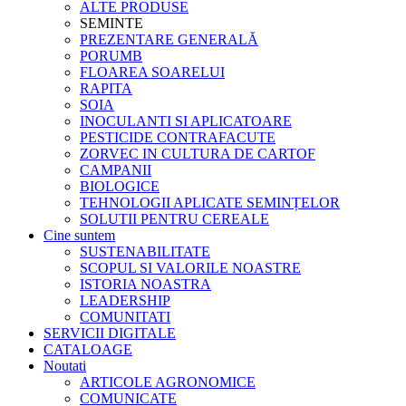
ALTE PRODUSE
SEMINTE
PREZENTARE GENERALĂ
PORUMB
FLOAREA SOARELUI
RAPITA
SOIA
INOCULANTI SI APLICATOARE
PESTICIDE CONTRAFACUTE
ZORVEC IN CULTURA DE CARTOF
CAMPANII
BIOLOGICE
TEHNOLOGII APLICATE SEMINȚELOR
SOLUTII PENTRU CEREALE
Cine suntem
SUSTENABILITATE
SCOPUL SI VALORILE NOASTRE
ISTORIA NOASTRA
LEADERSHIP
COMUNITATI
SERVICII DIGITALE
CATALOAGE
Noutati
ARTICOLE AGRONOMICE
COMUNICATE