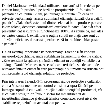
Daniel Marinescu evidențiază utilizarea constantă și încrederea pe
termen lung în produsul pe bază de proquinazid: „Îl folosim în
plantații de cel puțin 12 ani, pe întreaga suprafață.” În ceea ce
privește performanța, acesta subliniază eficiența ridicată observată în
practică: „Talendo® este unul dintre cele mai bune produse pe care
le-am folosit, deoarece controlează excelent făinarea. Are atât efect
preventiv, cât și curativ și funcționează 100%. Aș spune că, mai ales
pe partea curativă, există foarte puține soluții pe piață care sunt cu
adevărat eficiente, dar acesta performează foarte bine, chiar peste
așteptări.”
Un alt avantaj important este performanța Talendo® în condiții
meteorologice dificile, unde stabilitatea tratamentului devine critică:
„Este rezistent la spălare și rămâne eficient în condiții variabile”, a
adăugat Daniel Marinescu. Această caracteristică este deosebit de
relevantă într-un climat în care precipitațiile și umiditatea ridicată pot
compromite rapid eficiența soluțiilor de protecție.
Prin integrarea Talendo® în programul său de protecție a culturilor,
crama Viișoara menține un control constant asupra făinării pe
întreaga suprafață cultivată, protejând atât potențialul producției, cât
și calitatea strugurilor. Într-un sector tot mai influențat de
incertitudini climatice și decizii tehnice complexe, acest nivel de
stabilitate reprezintă un avantaj competitiv.