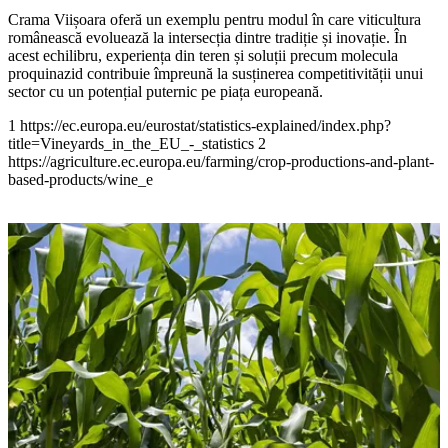
Crama Viișoara oferă un exemplu pentru modul în care viticultura
românească evoluează la intersecția dintre tradiție și inovație. În
acest echilibru, experiența din teren și soluții precum molecula
proquinazid contribuie împreună la susținerea competitivității unui
sector cu un potențial puternic pe piața europeană.
1 https://ec.europa.eu/eurostat/statistics-explained/index.php?
title=Vineyards_in_the_EU_-_statistics 2
https://agriculture.ec.europa.eu/farming/crop-productions-and-plant-
based-products/wine_e