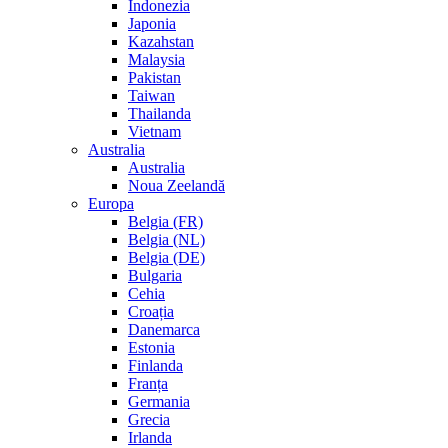
Indonezia
Japonia
Kazahstan
Malaysia
Pakistan
Taiwan
Thailanda
Vietnam
Australia
Australia
Noua Zeelandă
Europa
Belgia (FR)
Belgia (NL)
Belgia (DE)
Bulgaria
Cehia
Croația
Danemarca
Estonia
Finlanda
Franța
Germania
Grecia
Irlanda