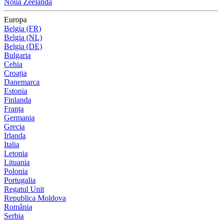
Noua Zeelandă
Europa
Belgia (FR)
Belgia (NL)
Belgia (DE)
Bulgaria
Cehia
Croația
Danemarca
Estonia
Finlanda
Franța
Germania
Grecia
Irlanda
Italia
Letonia
Lituania
Polonia
Portugalia
Regatul Unit
Republica Moldova
România
Serbia