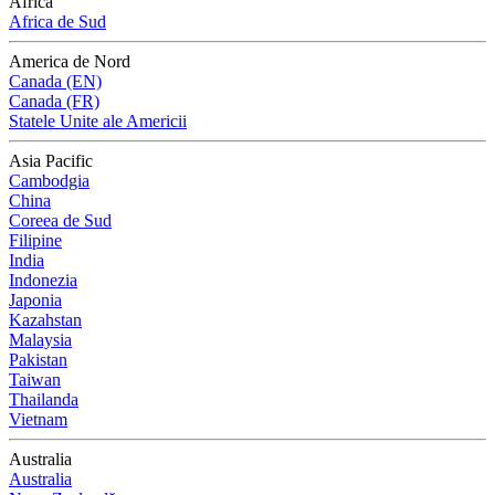
Africa
Africa de Sud
America de Nord
Canada (EN)
Canada (FR)
Statele Unite ale Americii
Asia Pacific
Cambodgia
China
Coreea de Sud
Filipine
India
Indonezia
Japonia
Kazahstan
Malaysia
Pakistan
Taiwan
Thailanda
Vietnam
Australia
Australia