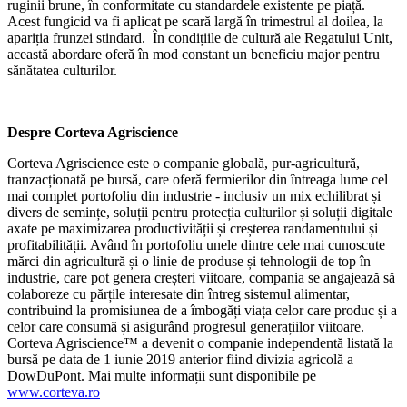
ruginii brune, în conformitate cu standardele existente pe piață.
Acest fungicid va fi aplicat pe scară largă în trimestrul al doilea, la
apariția frunzei stindard. În condițiile de cultură ale Regatului Unit,
această abordare oferă în mod constant un beneficiu major pentru
sănătatea culturilor.
Despre Corteva Agriscience
Corteva Agriscience este o companie globală, pur-agricultură,
tranzacționată pe bursă, care oferă fermierilor din întreaga lume cel
mai complet portofoliu din industrie - inclusiv un mix echilibrat și
divers de semințe, soluții pentru protecția culturilor și soluții digitale
axate pe maximizarea productivității și creșterea randamentului și
profitabilității. Având în portofoliu unele dintre cele mai cunoscute
mărci din agricultură și o linie de produse și tehnologii de top în
industrie, care pot genera creșteri viitoare, compania se angajează să
colaboreze cu părțile interesate din întreg sistemul alimentar,
contribuind la promisiunea de a îmbogăți viața celor care produc și a
celor care consumă și asigurând progresul generațiilor viitoare.
Corteva Agriscience™ a devenit o companie independentă listată la
bursă pe data de 1 iunie 2019 anterior fiind divizia agricolă a
DowDuPont. Mai multe informații sunt disponibile pe
www.corteva.ro