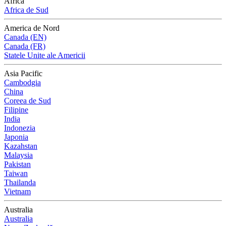
Africa
Africa de Sud
America de Nord
Canada (EN)
Canada (FR)
Statele Unite ale Americii
Asia Pacific
Cambodgia
China
Coreea de Sud
Filipine
India
Indonezia
Japonia
Kazahstan
Malaysia
Pakistan
Taiwan
Thailanda
Vietnam
Australia
Australia