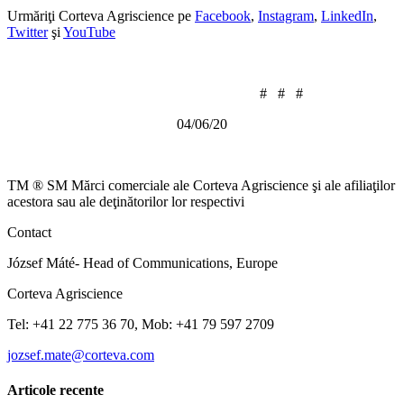
Urmăriţi Corteva Agriscience pe
Facebook
,
Instagram
,
LinkedIn
,
Twitter
şi
YouTube
# # #
04/06/20
TM ® SM Mărci comerciale ale Corteva Agriscience şi ale afiliaţilor
acestora sau ale deţinătorilor lor respectivi
Contact
József Máté- Head of Communications, Europe
Corteva Agriscience
Tel: +41 22 775 36 70, Mob: +41 79 597 2709
jozsef.mate@corteva.com
Articole recente