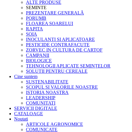
ALTE PRODUSE
SEMINTE
PREZENTARE GENERALĂ
PORUMB
FLOAREA SOARELUI
RAPITA
SOIA
INOCULANTI SI APLICATOARE
PESTICIDE CONTRAFACUTE
ZORVEC IN CULTURA DE CARTOF
CAMPANII
BIOLOGICE
TEHNOLOGII APLICATE SEMINȚELOR
SOLUTII PENTRU CEREALE
Cine suntem
SUSTENABILITATE
SCOPUL SI VALORILE NOASTRE
ISTORIA NOASTRA
LEADERSHIP
COMUNITATI
SERVICII DIGITALE
CATALOAGE
Noutati
ARTICOLE AGRONOMICE
COMUNICATE