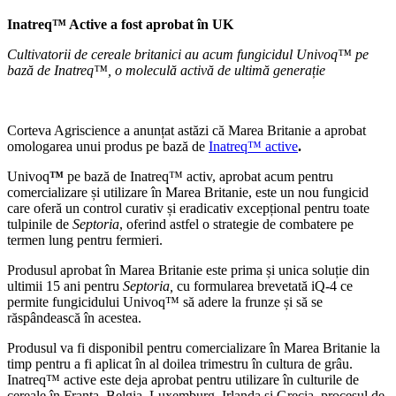
Inatreq™ Active a fost aprobat în UK
Cultivatorii de cereale britanici au acum fungicidul Univoq™ pe
bază de Inatreq™, o moleculă activă de ultimă generație
Corteva Agriscience a anunțat astăzi că Marea Britanie a aprobat
omologarea unui produs pe bază de
Inatreq™ active
.
Univoq
™
pe bază de Inatreq™ activ, aprobat acum pentru
comercializare și utilizare în Marea Britanie, este un nou fungicid
care oferă un control curativ și eradicativ excepțional pentru toate
tulpinile de
Septoria
, oferind astfel o strategie de combatere pe
termen lung pentru fermieri.
Produsul aprobat în Marea Britanie este prima și unica soluție din
ultimii 15 ani
pentru
Septoria,
cu formularea brevetată iQ-4 ce
permite fungicidului Univoq™ să adere la frunze și să se
răspândească în acestea.
Produsul va fi disponibil pentru comercializare în Marea Britanie la
timp pentru a fi aplicat în al doilea trimestru în cultura de grâu.
Inatreq™ active este deja aprobat pentru utilizare în culturile de
cereale în Franța, Belgia, Luxemburg, Irlanda și Grecia, procesul de