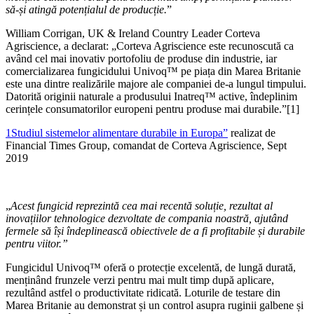
să-și atingă potențialul de producție.
”
William Corrigan, UK & Ireland Country Leader Corteva
Agriscience, a declarat: „Corteva Agriscience este recunoscută ca
având cel mai inovativ portofoliu de produse din industrie, iar
comercializarea fungicidului Univoq™ pe piața din Marea Britanie
este una dintre realizările majore ale companiei de-a lungul timpului.
Datorită originii naturale a produsului Inatreq™ active, îndeplinim
cerințele consumatorilor europeni pentru produse mai durabile.”[1]
1Studiul sistemelor alimentare durabile in Europa”
realizat de
Financial Times Group, comandat de Corteva Agriscience, Sept
2019
„
Acest fungicid reprezintă cea mai recentă soluție, rezultat al
inovațiilor tehnologice dezvoltate de compania noastră, ajutând
fermele să își îndeplinească obiectivele de a fi profitabile și durabile
pentru viitor.”
Fungicidul Univoq™ oferă o protecție excelentă, de lungă durată,
menținând frunzele verzi pentru mai mult timp după aplicare,
rezultând astfel o productivitate ridicată. Loturile de testare din
Marea Britanie au demonstrat și un control asupra ruginii galbene și