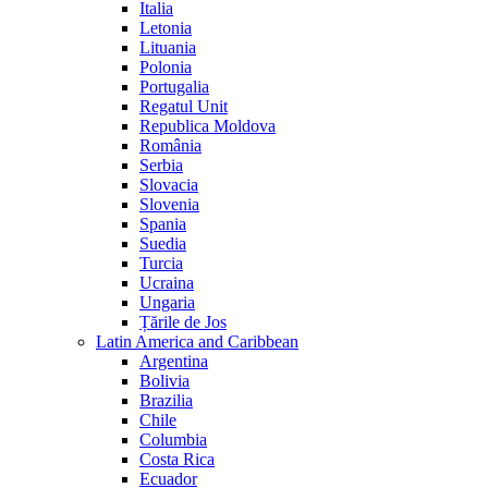
Italia
Letonia
Lituania
Polonia
Portugalia
Regatul Unit
Republica Moldova
România
Serbia
Slovacia
Slovenia
Spania
Suedia
Turcia
Ucraina
Ungaria
Țările de Jos
Latin America and Caribbean
Argentina
Bolivia
Brazilia
Chile
Columbia
Costa Rica
Ecuador