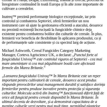
înregistrare continuând în toată Europa și în alte zone importante de
cultivare a cerealelor.
Inatreq™ prezintă performanțe biologice excepționale, iar prin
controlul și combaterea
Septoriei
, oferă fermierilor un nou
instrument care să ajute la gestionarea eficientă a atacului, deoarece
nu prezintă rezistență încrucișată la fungicidele chimice deja
existente pentru combaterea bolilor din culturile de cereale. În plus,
fermierii vor beneficia de flexibilitate în aplicarea produsului, ca și
de performanțele sale consistente și cu spectrul larg de acțiune.
Michael Ashworth, Cereal Fungicides Category Marketing
Manager, Corteva Agriscience UK, a declarat: „
Punctul forte al
fungicidului Univoq™ este controlul viguros al Septoriei - cea mai
mare amenințare si cea mai păgubitoare boală care afectează
fermele din Marea Britanie.
”
„
Lansarea fungicidului Univoq™ în Marea Britanie este un reper
important pentru cultivatorii de cereale, deoarece acest produs
răspunde provocărilor unui management durabil și satisface dorința
fermierilor pentru produse inovative pentru protecția și siguranța
culturilor. Molecula activă din Inatreq™ funcționează diferit față de
orice alt fungicid pentru cereale disponibil în Marea Britanie. În
ultimul deceniu de dezvoltare, și-a demonstrat capacitatea de a
menține culturile verzi pentru mai mult timp, permițând plantelor