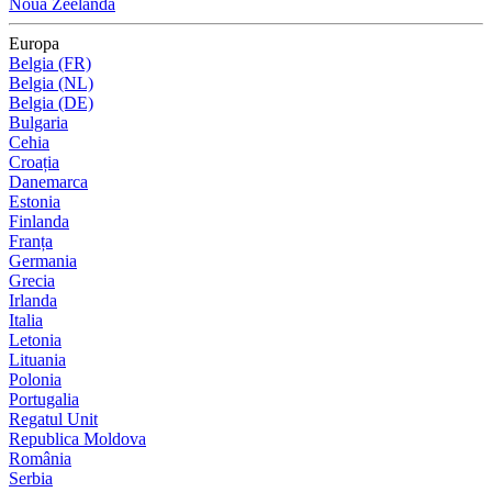
Noua Zeelandă
Europa
Belgia (FR)
Belgia (NL)
Belgia (DE)
Bulgaria
Cehia
Croația
Danemarca
Estonia
Finlanda
Franța
Germania
Grecia
Irlanda
Italia
Letonia
Lituania
Polonia
Portugalia
Regatul Unit
Republica Moldova
România
Serbia