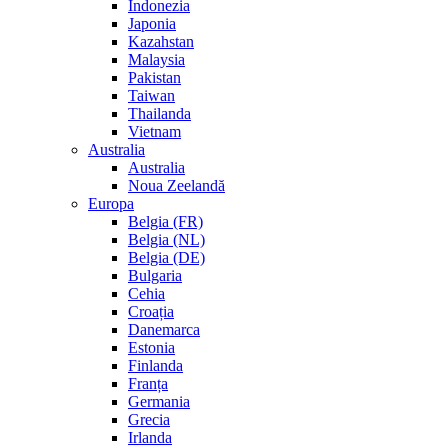
Indonezia
Japonia
Kazahstan
Malaysia
Pakistan
Taiwan
Thailanda
Vietnam
Australia
Australia
Noua Zeelandă
Europa
Belgia (FR)
Belgia (NL)
Belgia (DE)
Bulgaria
Cehia
Croația
Danemarca
Estonia
Finlanda
Franța
Germania
Grecia
Irlanda