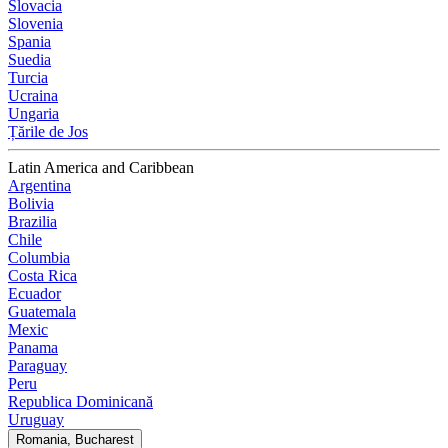
Slovacia
Slovenia
Spania
Suedia
Turcia
Ucraina
Ungaria
Țările de Jos
Latin America and Caribbean
Argentina
Bolivia
Brazilia
Chile
Columbia
Costa Rica
Ecuador
Guatemala
Mexic
Panama
Paraguay
Peru
Republica Dominicană
Uruguay
Romania, Bucharest