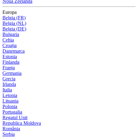
Noua Zeelandă
Europa
Belgia (FR)
Belgia (NL)
Belgia (DE)
Bulgaria
Cehia
Croația
Danemarca
Estonia
Finlanda
Franța
Germania
Grecia
Irlanda
Italia
Letonia
Lituania
Polonia
Portugalia
Regatul Unit
Republica Moldova
România
Serbia