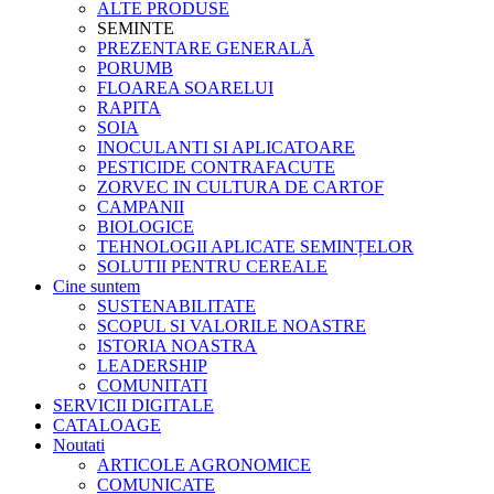
ALTE PRODUSE
SEMINTE
PREZENTARE GENERALĂ
PORUMB
FLOAREA SOARELUI
RAPITA
SOIA
INOCULANTI SI APLICATOARE
PESTICIDE CONTRAFACUTE
ZORVEC IN CULTURA DE CARTOF
CAMPANII
BIOLOGICE
TEHNOLOGII APLICATE SEMINȚELOR
SOLUTII PENTRU CEREALE
Cine suntem
SUSTENABILITATE
SCOPUL SI VALORILE NOASTRE
ISTORIA NOASTRA
LEADERSHIP
COMUNITATI
SERVICII DIGITALE
CATALOAGE
Noutati
ARTICOLE AGRONOMICE
COMUNICATE