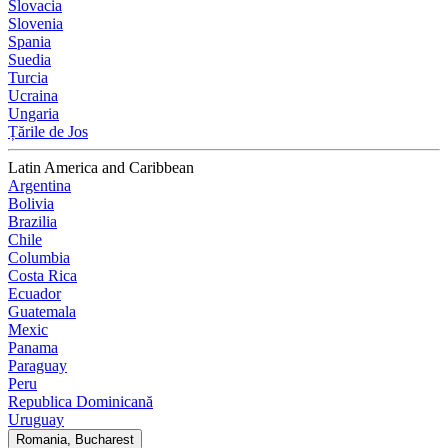
Slovacia
Slovenia
Spania
Suedia
Turcia
Ucraina
Ungaria
Țările de Jos
Latin America and Caribbean
Argentina
Bolivia
Brazilia
Chile
Columbia
Costa Rica
Ecuador
Guatemala
Mexic
Panama
Paraguay
Peru
Republica Dominicană
Uruguay
Romania, Bucharest