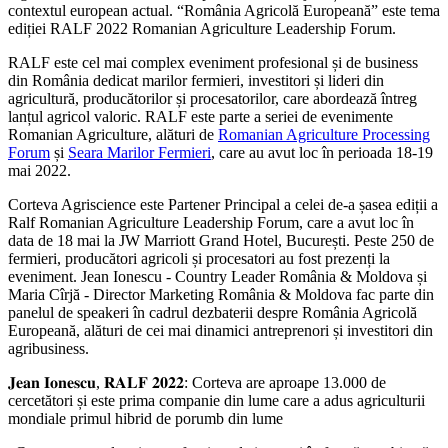
contextul european actual. “România Agricolă Europeană” este tema
ediției RALF 2022 Romanian Agriculture Leadership Forum.
RALF este cel mai complex eveniment profesional și de business
din România dedicat marilor fermieri, investitori și lideri din
agricultură, producătorilor și procesatorilor, care abordează întreg
lanțul agricol valoric. RALF este parte a seriei de evenimente
Romanian Agriculture, alături de
Romanian Agriculture Processing
Forum
și
Seara Marilor Fermieri
, care au avut loc în perioada 18-19
mai 2022.
Corteva Agriscience este Partener Principal a celei de-a șasea ediții a
Ralf Romanian Agriculture Leadership Forum, care a avut loc în
data de 18 mai la JW Marriott Grand Hotel, București. Peste 250 de
fermieri, producători agricoli și procesatori au fost prezenți la
eveniment. Jean Ionescu - Country Leader România & Moldova și
Maria Cîrjă - Director Marketing România & Moldova fac parte din
panelul de speakeri în cadrul dezbaterii despre România Agricolă
Europeană, alături de cei mai dinamici antreprenori și investitori din
agribusiness.
𝐉𝐞𝐚𝐧 𝐈𝐨𝐧𝐞𝐬𝐜𝐮, 𝐑𝐀𝐋𝐅 𝟐𝟎𝟐𝟐: Corteva are aproape 13.000 de
cercetători și este prima companie din lume care a adus agriculturii
mondiale primul hibrid de porumb din lume