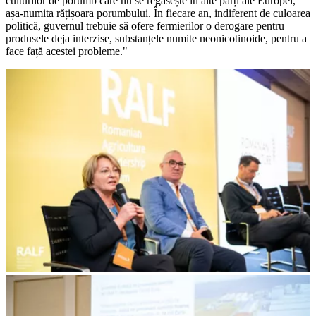
culturilor de porumb care nu se regăsește în alte părți ale Europei,
așa-numita rățișoara porumbului. În fiecare an, indiferent de culoarea
politică, guvernul trebuie să ofere fermierilor o derogare pentru
produsele deja interzise, substanțele numite neonicotinoide, pentru a
face față acestei probleme."