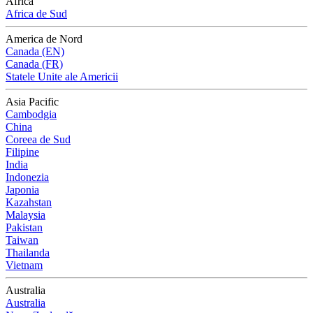
Africa
Africa de Sud
America de Nord
Canada (EN)
Canada (FR)
Statele Unite ale Americii
Asia Pacific
Cambodgia
China
Coreea de Sud
Filipine
India
Indonezia
Japonia
Kazahstan
Malaysia
Pakistan
Taiwan
Thailanda
Vietnam
Australia
Australia