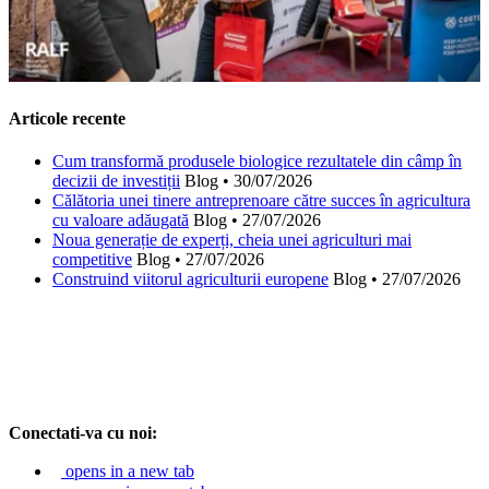
Articole recente
Cum transformă produsele biologice rezultatele din câmp în
decizii de investiții
Blog
•
30/07/2026
Călătoria unei tinere antreprenoare către succes în agricultura
cu valoare adăugată
Blog
•
27/07/2026
Noua generație de experți, cheia unei agriculturi mai
competitive
Blog
•
27/07/2026
Construind viitorul agriculturii europene
Blog
•
27/07/2026
Conectati-va cu noi:
opens in a new tab