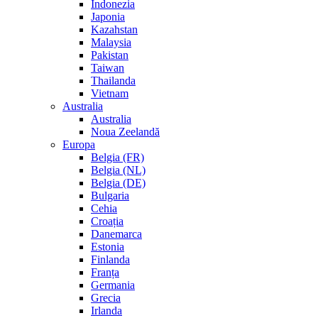
Indonezia
Japonia
Kazahstan
Malaysia
Pakistan
Taiwan
Thailanda
Vietnam
Australia
Australia
Noua Zeelandă
Europa
Belgia (FR)
Belgia (NL)
Belgia (DE)
Bulgaria
Cehia
Croația
Danemarca
Estonia
Finlanda
Franța
Germania
Grecia
Irlanda