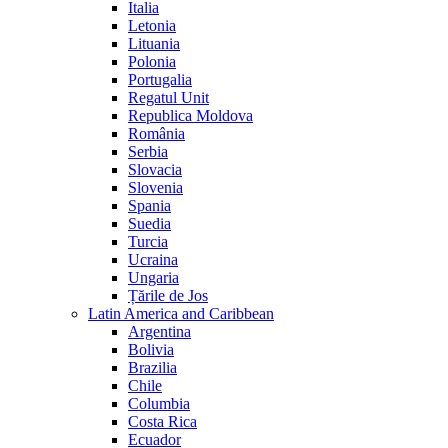
Italia
Letonia
Lituania
Polonia
Portugalia
Regatul Unit
Republica Moldova
România
Serbia
Slovacia
Slovenia
Spania
Suedia
Turcia
Ucraina
Ungaria
Țările de Jos
Latin America and Caribbean
Argentina
Bolivia
Brazilia
Chile
Columbia
Costa Rica
Ecuador