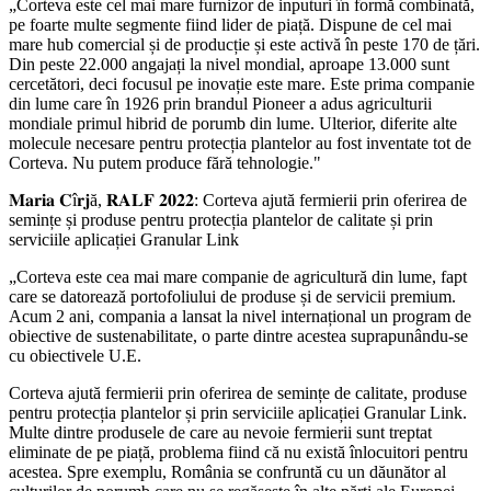
„Corteva este cel mai mare furnizor de inputuri în formă combinată,
pe foarte multe segmente fiind lider de piață. Dispune de cel mai
mare hub comercial și de producție și este activă în peste 170 de țări.
Din peste 22.000 angajați la nivel mondial, aproape 13.000 sunt
cercetători, deci focusul pe inovație este mare. Este prima companie
din lume care în 1926 prin brandul Pioneer a adus agriculturii
mondiale primul hibrid de porumb din lume. Ulterior, diferite alte
molecule necesare pentru protecția plantelor au fost inventate tot de
Corteva. Nu putem produce fără tehnologie."
𝐌𝐚𝐫𝐢𝐚 𝐂î𝐫𝐣ă, 𝐑𝐀𝐋𝐅 𝟐𝟎𝟐𝟐: Corteva ajută fermierii prin oferirea de
semințe și produse pentru protecția plantelor de calitate și prin
serviciile aplicației Granular Link
„Corteva este cea mai mare companie de agricultură din lume, fapt
care se datorează portofoliului de produse și de servicii premium.
Acum 2 ani, compania a lansat la nivel internațional un program de
obiective de sustenabilitate, o parte dintre acestea suprapunându-se
cu obiectivele U.E.
Corteva ajută fermierii prin oferirea de semințe de calitate, produse
pentru protecția plantelor și prin serviciile aplicației Granular Link.
Multe dintre produsele de care au nevoie fermierii sunt treptat
eliminate de pe piață, problema fiind că nu există înlocuitori pentru
acestea. Spre exemplu, România se confruntă cu un dăunător al