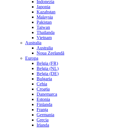
Indonezia
Japonia
Kazahstan
Malaysia
Pakistan
Taiwan
Thailanda
Vietnam
Australia
Australia
Noua Zeelandă
Europa
Belgia (FR)
Belgia (NL)
Belgia (DE)
Bulgaria
Cehia
Croația
Danemarca
Estonia
Finlanda
Franța
Germania
Grecia
Irlanda