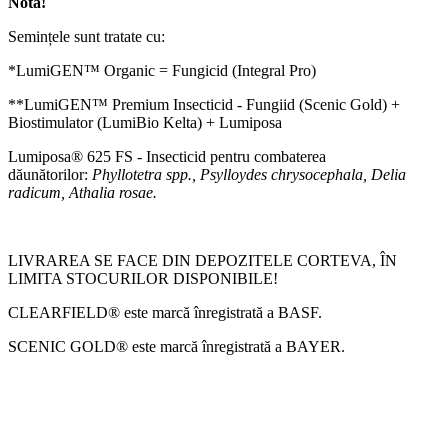
Notă!
Semințele sunt tratate cu:
*LumiGEN™ Organic = Fungicid (Integral Pro)
**LumiGEN™ Premium Insecticid - Fungiid (Scenic Gold) +
Biostimulator (LumiBio Kelta) + Lumiposa
Lumiposa® 625 FS - Insecticid pentru combaterea
dăunătorilor:
Phyllotetra spp., Psylloydes chrysocephala, Delia
radicum, Athalia rosae.
LIVRAREA SE FACE DIN DEPOZITELE CORTEVA, ÎN
LIMITA STOCURILOR DISPONIBILE!
CLEARFIELD® este marcă înregistrată a BASF.
SCENIC GOLD® este marcă înregistrată a BAYER.