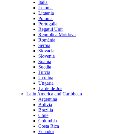
Italia
Letonia
Lituania
Polonia
Portugalia
Regatul Unit
Republica Moldova
România
Serbia
Slovacia
Slovenia
Spania
Suedia
Turcia
Ucraina
Ungaria
Țările de Jos
Latin America and Caribbean
Argentina
Bolivia
Brazilia
Chile
Columbia
Costa Rica
Ecuador