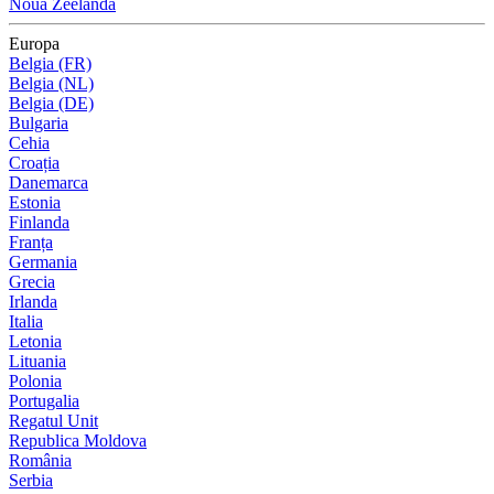
Noua Zeelandă
Europa
Belgia (FR)
Belgia (NL)
Belgia (DE)
Bulgaria
Cehia
Croația
Danemarca
Estonia
Finlanda
Franța
Germania
Grecia
Irlanda
Italia
Letonia
Lituania
Polonia
Portugalia
Regatul Unit
Republica Moldova
România
Serbia