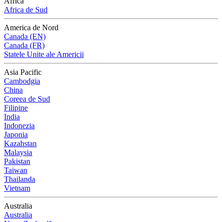
Africa
Africa de Sud
America de Nord
Canada (EN)
Canada (FR)
Statele Unite ale Americii
Asia Pacific
Cambodgia
China
Coreea de Sud
Filipine
India
Indonezia
Japonia
Kazahstan
Malaysia
Pakistan
Taiwan
Thailanda
Vietnam
Australia
Australia