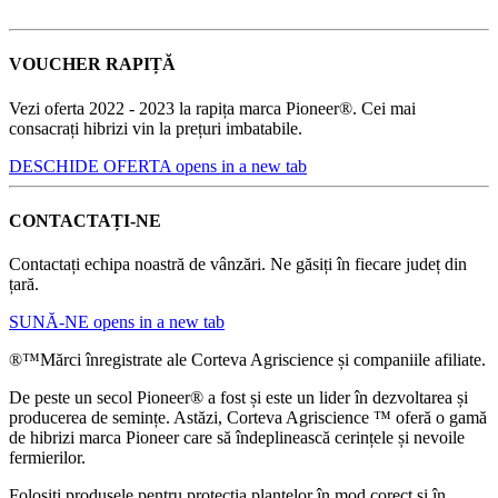
VOUCHER RAPIȚĂ
Vezi oferta 2022 - 2023 la rapița marca Pioneer®. Cei mai
consacrați hibrizi vin la prețuri imbatabile.
DESCHIDE OFERTA
opens in a new tab
CONTACTAȚI-NE
Contactați echipa noastră de vânzări. Ne găsiți în fiecare județ din
țară.
SUNĂ-NE
opens in a new tab
®™Mărci înregistrate ale Corteva Agriscience și companiile afiliate.
De peste un secol Pioneer® a fost și este un lider în dezvoltarea și
producerea de semințe. Astăzi, Corteva Agriscience ™ oferă o gamă
de hibrizi marca Pioneer care să îndeplinească cerințele și nevoile
fermierilor.
Folosiți produsele pentru protecția plantelor în mod corect și în