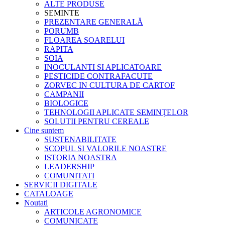
ALTE PRODUSE
SEMINTE
PREZENTARE GENERALĂ
PORUMB
FLOAREA SOARELUI
RAPITA
SOIA
INOCULANTI SI APLICATOARE
PESTICIDE CONTRAFACUTE
ZORVEC IN CULTURA DE CARTOF
CAMPANII
BIOLOGICE
TEHNOLOGII APLICATE SEMINȚELOR
SOLUTII PENTRU CEREALE
Cine suntem
SUSTENABILITATE
SCOPUL SI VALORILE NOASTRE
ISTORIA NOASTRA
LEADERSHIP
COMUNITATI
SERVICII DIGITALE
CATALOAGE
Noutati
ARTICOLE AGRONOMICE
COMUNICATE