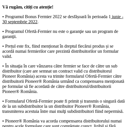
Vă rugăm, citiți cu atenție!
• Programul Bonus Fermier 2022 se desfășoară în perioada 1
iunie -
30 septembrie 2022
.
• Programul Ofertă-Fermier nu este o garanţie sau un program de
garanţii.
• Prețul este fix, fiind menționat în dreptul fiecărui produs și se
acordă numai fermierilor care prezintă distribuitorilor un formular
valid.
• În situaţia în care vânzarea către fermier se face de către un sub
distribuitor (care are semnat un contract valid cu distribuitorul
Pioneer România) acesta va trimite formularul Ofertă-Fermier către
distribuitorii Pioneer® România urmând ca compensarea menţionată
pe formular să fie acordată de către distribuitorul/distribuitorii
Pioneer® România.
• Formularul Ofertă-Fermier poate fi primit și transmis o singură dată
de la un subdistribuitor la un distribuitor Pioneer® România,
transmiterea acestuia între mai mulţi subdistribuitori fiind nepermisă.
• Pioneer® România va acorda compensarea distribuitorului numai
pentru acele formulare care sunt completate corect, lizibil și fără