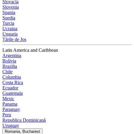
Slovacia
Slovenia
Spania
Suedia
Turcia
Ucraina
Ungaria
Țările de Jos
Latin America and Caribbean
Argentina
Bolivia
Brazilia
Chile
Columbia
Costa Rica
Ecuador
Guatemala
Mexic
Panama
Paraguay
Peru
Republica Dominicană
Uruguay
Romania, Bucharest