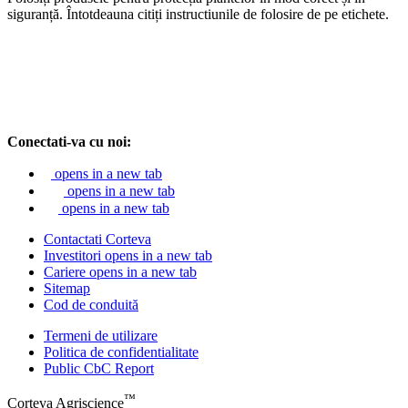
siguranță. Întotdeauna citiți instructiunile de folosire de pe etichete.
Conectati-va cu noi:
opens in a new tab
opens in a new tab
opens in a new tab
Contactati Corteva
Investitori
opens in a new tab
Cariere
opens in a new tab
Sitemap
Cod de conduită
Termeni de utilizare
Politica de confidentialitate
Public CbC Report
™
Corteva Agriscience