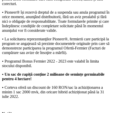
corecturi.
• Pioneer® își rezervă dreptul de a suspenda sau anula programul în
orice moment, anunţând distribuitorii, fără un aviz prealabil și fără
nici o obligaţie de responsabilitate. Toate formularele primite și care
îndeplinesc condiţiile de completare solicitate până în momentul
anunţului vor fi considerate valide.
• La solicitarea reprezentanţilor Pioneer®, fermierii care participă la
program se angajează să prezinte documentele originale prin care să
demonstreze participarea la programul Ofertă-Fermier (Facturi de
cumpărare sau avize de însoţire a mărfii).
• Programul Bonus Fermier 2022 - 2023 este valabil în limita
stocului disponibil.
• Un sac de rapiță conține 2 milioane de semințe germinabile
pentru 4 hectare!
•
Corteva oferă un discount de 160 RON/sac la achiziționarea a
minim 1 sac 2000 mvk, din oricare hibrid achiziționat până la 31
iulie 2022.