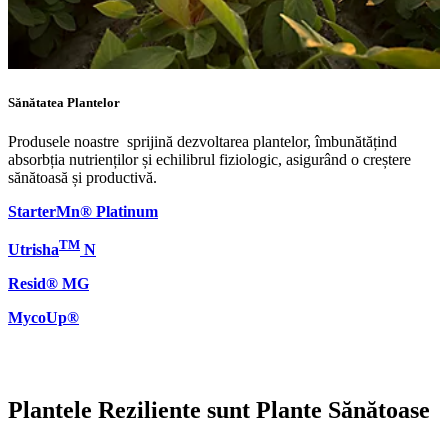
Sănătatea Plantelor
Produsele noastre sprijină dezvoltarea plantelor, îmbunătățind
absorbția nutrienților și echilibrul fiziologic, asigurând o creștere
sănătoasă și productivă.
StarterMn® Platinum
TM
Utrisha
N
Resid® MG
MycoUp®
Plantele Reziliente sunt Plante Sănătoase