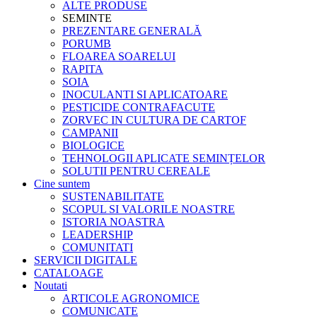
ALTE PRODUSE
SEMINTE
PREZENTARE GENERALĂ
PORUMB
FLOAREA SOARELUI
RAPITA
SOIA
INOCULANTI SI APLICATOARE
PESTICIDE CONTRAFACUTE
ZORVEC IN CULTURA DE CARTOF
CAMPANII
BIOLOGICE
TEHNOLOGII APLICATE SEMINȚELOR
SOLUTII PENTRU CEREALE
Cine suntem
SUSTENABILITATE
SCOPUL SI VALORILE NOASTRE
ISTORIA NOASTRA
LEADERSHIP
COMUNITATI
SERVICII DIGITALE
CATALOAGE
Noutati
ARTICOLE AGRONOMICE
COMUNICATE