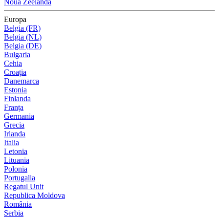
Noua Zeelandă
Europa
Belgia (FR)
Belgia (NL)
Belgia (DE)
Bulgaria
Cehia
Croația
Danemarca
Estonia
Finlanda
Franța
Germania
Grecia
Irlanda
Italia
Letonia
Lituania
Polonia
Portugalia
Regatul Unit
Republica Moldova
România
Serbia