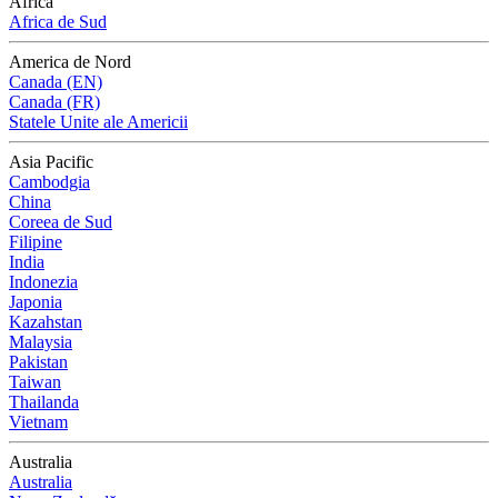
Africa
Africa de Sud
America de Nord
Canada (EN)
Canada (FR)
Statele Unite ale Americii
Asia Pacific
Cambodgia
China
Coreea de Sud
Filipine
India
Indonezia
Japonia
Kazahstan
Malaysia
Pakistan
Taiwan
Thailanda
Vietnam
Australia
Australia