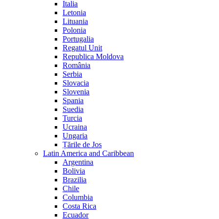
Italia
Letonia
Lituania
Polonia
Portugalia
Regatul Unit
Republica Moldova
România
Serbia
Slovacia
Slovenia
Spania
Suedia
Turcia
Ucraina
Ungaria
Țările de Jos
Latin America and Caribbean
Argentina
Bolivia
Brazilia
Chile
Columbia
Costa Rica
Ecuador