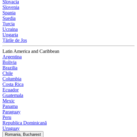
Slovacia
Slovenia
Spania
Suedia
Turcia
Ucraina
Ungaria
Țările de Jos
Latin America and Caribbean
Argentina
Bolivia
Brazilia
Chile
Columbia
Costa Rica
Ecuador
Guatemala
Mexic
Panama
Paraguay
Peru
Republica Dominicană
Uruguay
Romania, Bucharest