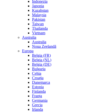
Indonezia
Japonia
Kazahstan
Malaysia
Pakistan
Taiwan
Thailanda
Vietnam
Australia
Australia
Noua Zeelandă
Europa
Belgia (FR)
Belgia (NL)
Belgia (DE)
Bulgaria
Cehia
Croația
Danemarca
Estonia
Finlanda
Franța
Germania
Grecia
Irlanda