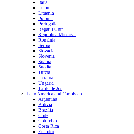
Italia
Letonia
Lituania
Polonia
Portugalia
Regatul Unit
Republica Moldova
România
Serbia
Slovacia
Slovenia
Spania
Suedia
Turcia
Ucraina
Ungaria
Țările de Jos
Latin America and Caribbean
Argentina
Bolivia
Brazilia
Chile
Columbia
Costa Rica
Ecuador