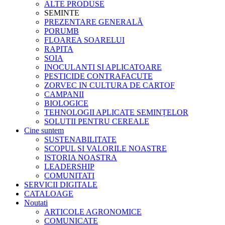
ALTE PRODUSE
SEMINTE
PREZENTARE GENERALĂ
PORUMB
FLOAREA SOARELUI
RAPITA
SOIA
INOCULANTI SI APLICATOARE
PESTICIDE CONTRAFACUTE
ZORVEC IN CULTURA DE CARTOF
CAMPANII
BIOLOGICE
TEHNOLOGII APLICATE SEMINȚELOR
SOLUTII PENTRU CEREALE
Cine suntem
SUSTENABILITATE
SCOPUL SI VALORILE NOASTRE
ISTORIA NOASTRA
LEADERSHIP
COMUNITATI
SERVICII DIGITALE
CATALOAGE
Noutati
ARTICOLE AGRONOMICE
COMUNICATE