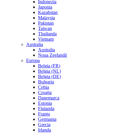
Indonezia
Japonia
Kazahstan
Malaysia
Pakistan
Taiwan
Thailanda
Vietnam
Australia
Australia
Noua Zeelandă
Europa
Belgia (FR)
Belgia (NL)
Belgia (DE)
Bulgaria
Cehia
Croația
Danemarca
Estonia
Finlanda
Franța
Germania
Grecia
Irlanda