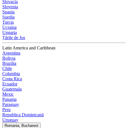
Slovacia
Slovenia
Spania
Suedia
Turcia
Ucraina
Ungaria
Țările de Jos
Latin America and Caribbean
Argentina
Bolivia
Brazilia
Chile
Columbia
Costa Rica
Ecuador
Guatemala
Mexic
Panama
Paraguay
Peru
Republica Dominicană
Uruguay
Romania, Bucharest