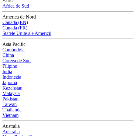
Africa
Africa de Sud
America de Nord
Canada (EN)
Canada (FR)
Statele Unite ale Americii
Asia Pacific
Cambodgia
China
Coreea de Sud
Filipine
India
Indonezia
Japonia
Kazahstan
Malaysia
Pakistan
Taiwan
Thailanda
Vietnam
Australia
Australia