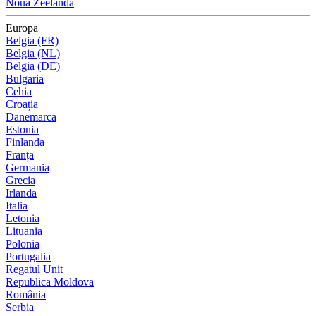
Noua Zeelandă
Europa
Belgia (FR)
Belgia (NL)
Belgia (DE)
Bulgaria
Cehia
Croația
Danemarca
Estonia
Finlanda
Franța
Germania
Grecia
Irlanda
Italia
Letonia
Lituania
Polonia
Portugalia
Regatul Unit
Republica Moldova
România
Serbia