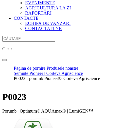
EVENIMENTE
AGRICULTURA LA ZI
RAPORTĂRI
CONTACTE
ECHIPA DE VANZARI
CONTACTATI-NE
Clear
Pagina de pornire
Produsele noastre
Seminte Pioneer | Corteva Agriscience
P0023 - porumb Pioneer® |Corteva Agriscience
P0023
Porumb
|
Optimum® AQUAmax®
|
LumiGEN™