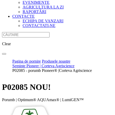
EVENIMENTE
AGRICULTURA LA ZI
RAPORTĂRI
CONTACTE
ECHIPA DE VANZARI
CONTACTATI-NE
Clear
Pagina de pornire
Produsele noastre
Seminte Pioneer | Corteva Agriscience
P02085 - porumb Pioneer® |Corteva Agriscience
P02085 NOU!
Porumb
|
Optimum® AQUAmax®
|
LumiGEN™