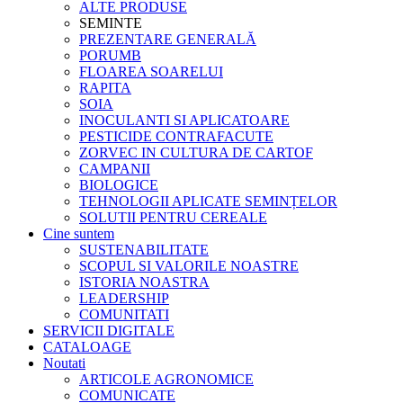
ALTE PRODUSE
SEMINTE
PREZENTARE GENERALĂ
PORUMB
FLOAREA SOARELUI
RAPITA
SOIA
INOCULANTI SI APLICATOARE
PESTICIDE CONTRAFACUTE
ZORVEC IN CULTURA DE CARTOF
CAMPANII
BIOLOGICE
TEHNOLOGII APLICATE SEMINȚELOR
SOLUTII PENTRU CEREALE
Cine suntem
SUSTENABILITATE
SCOPUL SI VALORILE NOASTRE
ISTORIA NOASTRA
LEADERSHIP
COMUNITATI
SERVICII DIGITALE
CATALOAGE
Noutati
ARTICOLE AGRONOMICE
COMUNICATE