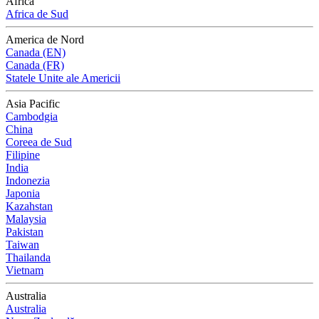
Africa
Africa de Sud
America de Nord
Canada (EN)
Canada (FR)
Statele Unite ale Americii
Asia Pacific
Cambodgia
China
Coreea de Sud
Filipine
India
Indonezia
Japonia
Kazahstan
Malaysia
Pakistan
Taiwan
Thailanda
Vietnam
Australia
Australia