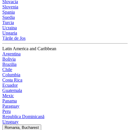
Slovacia
Slovenia
Spania
Suedia
Turcia
Ucraina
Ungaria
Țările de Jos
Latin America and Caribbean
Argentina
Bolivia
Brazilia
Chile
Columbia
Costa Rica
Ecuador
Guatemala
Mexic
Panama
Paraguay
Peru
Republica Dominicană
Uruguay
Romania, Bucharest