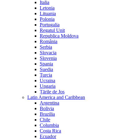
Italia
Letonia
Lituania
Polonia
Portugalia
Regatul Unit
Republica Moldova
România
Serbia
Slovacia
Slovenia
Spania
Suedia
Turcia
Ucraina
Ungaria
Țările de Jos
Latin America and Caribbean
Argentina
Bolivia
Brazilia
Chile
Columbia
Costa Rica
Ecuador