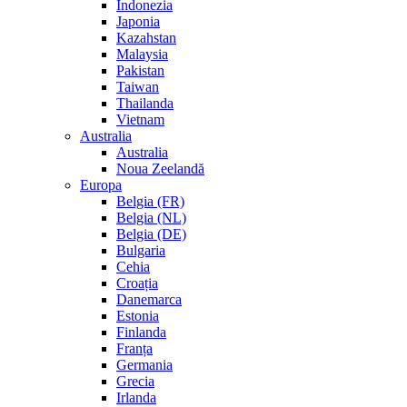
Indonezia
Japonia
Kazahstan
Malaysia
Pakistan
Taiwan
Thailanda
Vietnam
Australia
Australia
Noua Zeelandă
Europa
Belgia (FR)
Belgia (NL)
Belgia (DE)
Bulgaria
Cehia
Croația
Danemarca
Estonia
Finlanda
Franța
Germania
Grecia
Irlanda